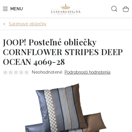
Prejsť
Hľad
na
obsah
Saténové obliečky
POSTEĽNÉ OBLIEČKY
JOOP! Posteľné obliečky
POSTEĽNÉ PLACHTY
CORNFLOWER STRIPES DEEP
PREHOZY A PAPLÓNY
OCEAN 4069-28
VANKÚŠE A OBLIEČKY
Neohodnotené
Podrobnosti hodnotenia
BYTOVÝ TEXTIL
KÚPEĽŇA + WELLNESS
DIZAJNÉRI