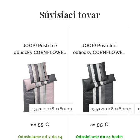
Súvisiaci tovar
JOOP! Posteľné
JOOP! Posteľné
obliečky CORNFLOWER
obliečky CORNFLOWER
STRIPES DEEP ROSE
STRIPES DEEP STONE
4069-11
4069-99
135x200+80x80cm
140x200+70x90cm
135x200+80x80cm
140x2
55 €
55 €
od
od
Odosielame od 7 do 14
Odosielame do 24 hodín