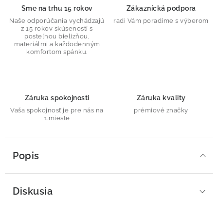
Sme na trhu 15 rokov
Zákaznícká podpora
Naše odporúčania vychádzajú
radi Vám poradíme s výberom
z 15 rokov skúseností s
posteľnou bielizňou,
materiálmi a každodenným
komfortom spánku.
Záruka spokojnosti
Záruka kvality
Vaša spokojnosť je pre nás na
prémiové značky
1.mieste
Popis
Diskusia