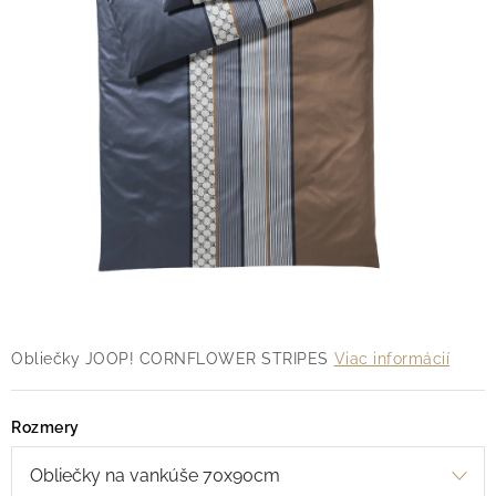
O nás
Blog
Doprava
Kontakt
Obchodné podmienky
Podmienky ochrany osobných údajov
Reklamačný poriadok
Vrátenie tovaru
Obliečky JOOP! CORNFLOWER STRIPES
Viac informácií
Rozmery