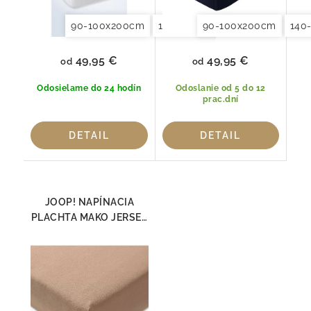
90-100x200cm
140-160x200cm
90-100x200cm
180x200x20
140
49,95 €
49,95 €
od
od
Odosielame do 24 hodín
Odoslanie od 5 do 12
prac.dní
DETAIL
DETAIL
JOOP! NAPÍNACIA
PLACHTA MAKO JERSEY
NUGAT