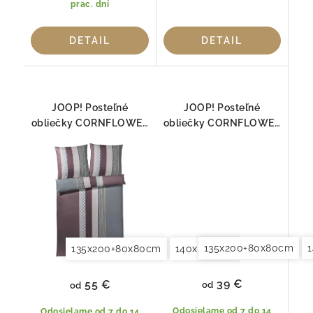
prac. dní
DETAIL
DETAIL
JOOP! Posteľné
JOOP! Posteľné
obliečky CORNFLOWER
obliečky CORNFLOWER
STRIPES DEEP WINE
STRIPES DEEP COAL
4069-01
4069-09
135x200+80x80cm
135x200+80x80cm
140x200+70x90cm
140x2
39 €
55 €
od
od
Odosielame od 7 do 14
Odosielame od 7 do 14