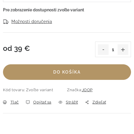
Možnosti doručenia
od
39 €
Jednotková cena:
DO KOŠÍKA
Kód tovaru:
Zvoľte variant
Značka:
JOOP
Tlač
Opýtať sa
Strážiť
Zdieľať