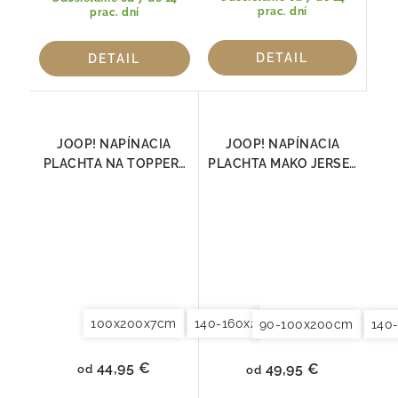
prac. dní
prac. dní
DETAIL
DETAIL
JOOP! NAPÍNACIA
JOOP! NAPÍNACIA
PLACHTA NA TOPPER ,
PLACHTA MAKO JERSEY
BIELA
NAVY
100x200x7cm
140-160x200x7cm
180-200x2
90-100x200cm
140
44,95 €
49,95 €
od
od