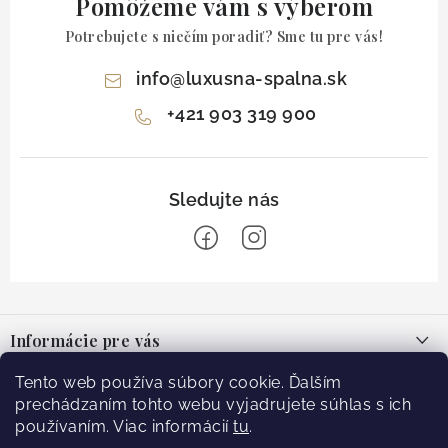
Pomôžeme vám s výberom
Potrebujete s niečím poradiť? Sme tu pre vás!
info
@
luxusna-spalna.sk
+421 903 319 900
Z
á
Informácie pre vás
p
ä
O nás
Tento web používa súbory cookie. Ďalším
Facebook
t
prechádzaním tohto webu vyjadrujete súhlas s ich
Blog
používaním. Viac informácií
tu
.
i