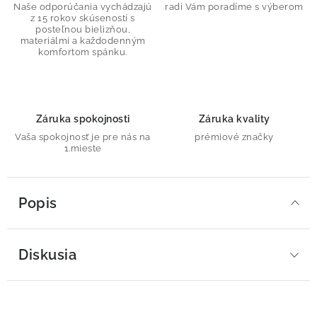
Naše odporúčania vychádzajú
radi Vám poradíme s výberom
z 15 rokov skúseností s
posteľnou bielizňou,
materiálmi a každodenným
komfortom spánku.
Záruka spokojnosti
Záruka kvality
Vaša spokojnosť je pre nás na
prémiové značky
1.mieste
Popis
Diskusia