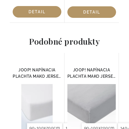
DETAIL
DETAIL
Podobné produkty
JOOP! NAPÍNACIA
JOOP! NAPÍNACIA
PLACHTA MAKO JERSEY
PLACHTA MAKO JERSEY
BIELA
PLATIN
90-100x200cm
140-160x200cm
90-100x200cm
180x200x20
140