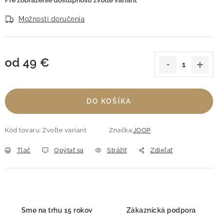
Možnosti doručenia
od
49 €
Jednotková cena:
DO KOŠÍKA
Kód tovaru:
Zvoľte variant
Značka:
JOOP
Tlač
Opýtať sa
Strážiť
Zdieľať
Sme na trhu 15 rokov
Zákaznícká podpora