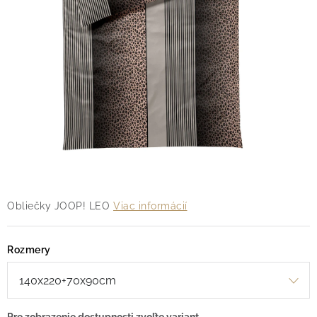
O nás
Blog
Doprava
Kontakt
Obchodné podmienky
Podmienky ochrany osobných údajov
Reklamačný poriadok
Vrátenie tovaru
Obliečky JOOP! LEO
Viac informácií
Rozmery