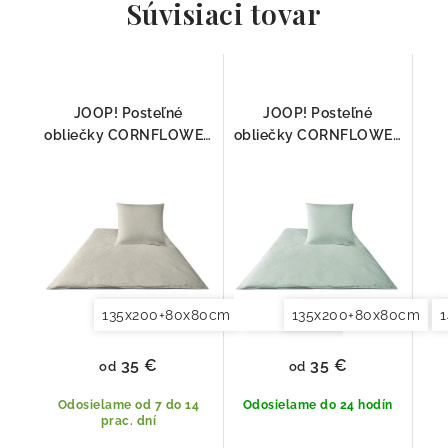
Súvisiaci tovar
JOOP! Posteľné
JOOP! Posteľné
obliečky CORNFLOWER
obliečky CORNFLOWER
PIESOK 4020-17
STRIEBORNÁ 4020-19
135x200+80x80cm
140x200+70x90cm
135x200+80x80cm
140x2
35 €
35 €
od
od
Odosielame od 7 do 14
Odosielame do 24 hodín
prac. dní