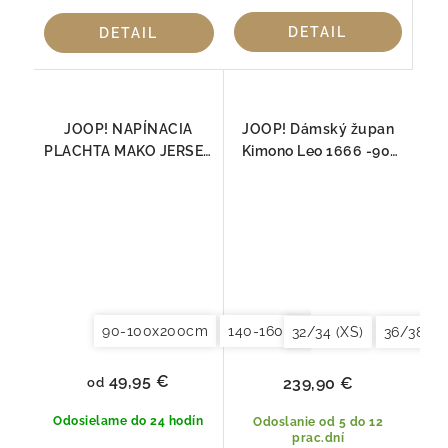
DETAIL
DETAIL
JOOP! NAPÍNACIA
JOOP! Dámský župan
PLACHTA MAKO JERSEY
Kimono Leo 1666 -90|
TAUPE
Luxusná 100 % bavlna
90-100x200cm
140-160x200cm
180x200x20
32/34 (XS)
36/38 (S)
49,95 €
239,90 €
od
Odosielame do 24 hodín
Odoslanie od 5 do 12
prac.dní