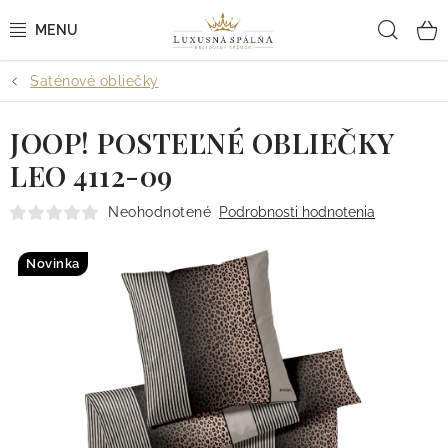
Prejsť
Hľad
na
obsah
Saténové obliečky
POSTEĽNÉ OBLIEČKY
JOOP! POSTEĽNÉ OBLIEČKY
POSTEĽNÉ PLACHTY
LEO 4112-09
PREHOZY A PAPLÓNY
Neohodnotené
Podrobnosti hodnotenia
VANKÚŠE A OBLIEČKY
Novinka
BYTOVÝ TEXTIL
KÚPEĽŇA + WELLNESS
DIZAJNÉRI