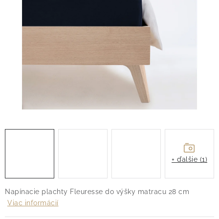
O nás
Blog
Doprava
Kontakt
Obchodné podmienky
Podmienky ochrany osobných údajov
Reklamačný poriadok
Vrátenie tovaru
+ ďalšie (1)
Napínacie plachty Fleuresse do výšky matracu 28 cm
Viac informácií