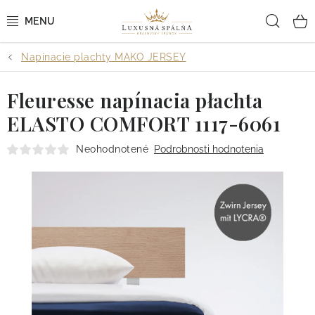
Prejsť
Hľad
na
obsah
Napínacie plachty MAKO JERSEY
POSTEĽNÉ OBLIEČKY
Fleuresse napínacia płachta
POSTEĽNÉ PLACHTY
ELASTO COMFORT 1117-6061
PREHOZY A PAPLÓNY
Neohodnotené
Podrobnosti hodnotenia
VANKÚŠE A OBLIEČKY
BYTOVÝ TEXTIL
KÚPEĽŇA + WELLNESS
DIZAJNÉRI