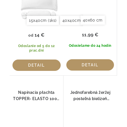
40x60 cm
15x40cm (1ks)
40x40cm (2ks)
40x60cm (2ks)
11,99 €
14 €
od
Odosielame do 24 hodín
Odoslanie od 5 do 12
prac.dní
DETAIL
DETAIL
Napínacia płachta
Jednofarebná žeržej
TOPPER- ELASTO 1000
posteľná bielizeň
Fleuresse
1000Fleuresse