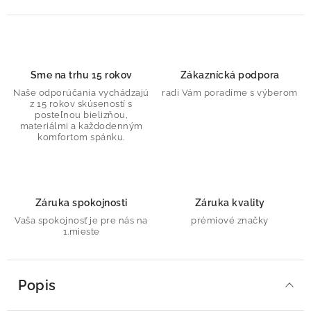
Sme na trhu 15 rokov
Zákaznícká podpora
Naše odporúčania vychádzajú
radi Vám poradíme s výberom
z 15 rokov skúseností s
posteľnou bielizňou,
materiálmi a každodenným
komfortom spánku.
Záruka spokojnosti
Záruka kvality
Vaša spokojnosť je pre nás na
prémiové značky
1.mieste
Popis