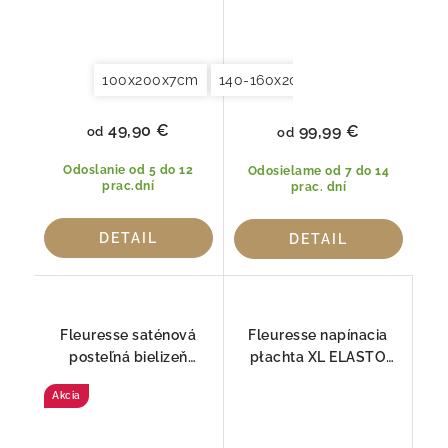
100x200x7cm
140-160x200x7cm
180-200x2
49,90 €
99,99 €
od
od
Odoslanie od 5 do 12
Odosielame od 7 do 14
prac.dní
prac. dní
DETAIL
DETAIL
Fleuresse saténová
Fleuresse napínacia
posteľná bielizeň
płachta XL ELASTO
FLOWER ART 4194
COMFORT pre
Akcia
BOXSPRING 1109