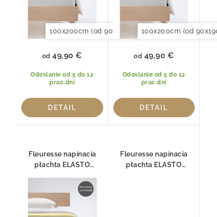
100x200cm (od 90x190 do 120x220cm)
100x200cm (od 90x19
120x20
49,90 €
49,90 €
od
od
Odoslanie od 5 do 12
Odoslanie od 5 do 12
prac.dní
prac.dní
DETAIL
DETAIL
Fleuresse napínacia
Fleuresse napínacia
płachta ELASTO
płachta ELASTO
COMFORT 1117-2000
COMFORT 1117-2043