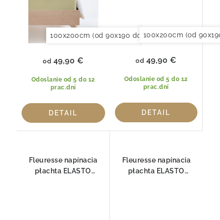
100x200cm (od 90x19
100x200cm (od 90x190 do 120x220cm)
120x20
49,90 €
49,90 €
od
od
Odoslanie od 5 do 12
Odoslanie od 5 do 12
prac.dní
prac.dní
DETAIL
DETAIL
Fleuresse napínacia
Fleuresse napínacia
płachta ELASTO
płachta ELASTO
COMFORT 1117-2044
COMFORT 1117-2048