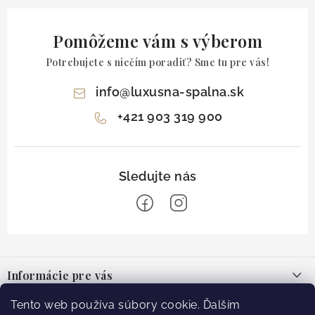
Pomôžeme vám s výberom
Potrebujete s niečím poradiť? Sme tu pre vás!
info
@
luxusna-spalna.sk
+421 903 319 900
Z
á
Informácie pre vás
p
ä
O nás
Tento web používa súbory cookie. Ďalším
Facebook