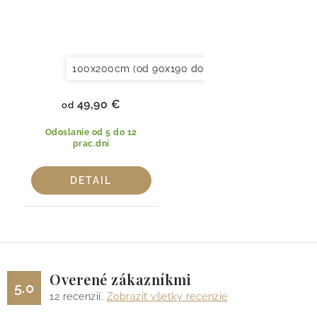
100x200cm (od 90x190 do 120x220cm)
120x20
49,90 €
od
Odoslanie od 5 do 12
prac.dní
DETAIL
Overené zákazníkmi
5.0
12
recenzií.
Zobraziť všetky recenzie