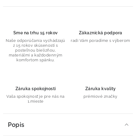
Sme na trhu 15 rokov
Zákaznícká podpora
Naše odporúčania vychádzajú
radi Vám poradíme s výberom
z 15 rokov skúseností s
posteľnou bielizňou,
materiálmi a každodenným
komfortom spánku.
Záruka spokojnosti
Záruka kvality
Vaša spokojnosť je pre nás na
prémiové značky
1.mieste
Popis