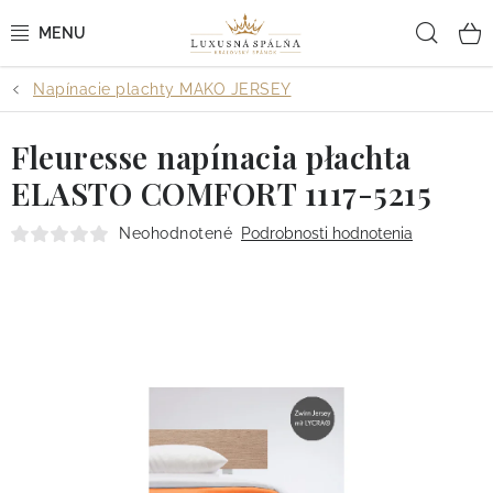
Prejsť
Hľad
na
obsah
Napínacie plachty MAKO JERSEY
POSTEĽNÉ OBLIEČKY
Fleuresse napínacia płachta
POSTEĽNÉ PLACHTY
ELASTO COMFORT 1117-5215
PREHOZY A PAPLÓNY
Neohodnotené
Podrobnosti hodnotenia
VANKÚŠE A OBLIEČKY
BYTOVÝ TEXTIL
KÚPEĽŇA + WELLNESS
DIZAJNÉRI