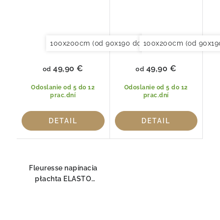
100x200cm (od 90x190 do 120x220cm)
100x200cm (od 90x19
120x20
49,90 €
49,90 €
od
od
Odoslanie od 5 do 12
Odoslanie od 5 do 12
prac.dní
prac.dní
DETAIL
DETAIL
Fleuresse napínacia
płachta ELASTO
COMFORT 1117-2610