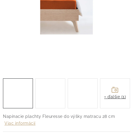
O nás
Blog
Doprava
Kontakt
Obchodné podmienky
Podmienky ochrany osobných údajov
Reklamačný poriadok
Vrátenie tovaru
+ ďalšie (1)
Napínacie plachty Fleuresse do výšky matracu 28 cm
Viac informácií