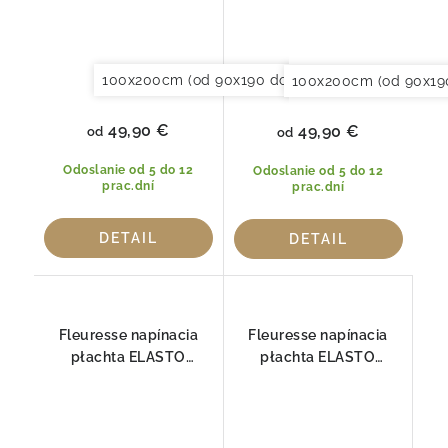
100x200cm (od 90x190 do 120x220cm)
120x20
100x200cm (od 90x19
49,90 €
49,90 €
od
od
Odoslanie od 5 do 12
Odoslanie od 5 do 12
prac.dní
prac.dní
DETAIL
DETAIL
Fleuresse napínacia
Fleuresse napínacia
płachta ELASTO
płachta ELASTO
COMFORT 1117-215
COMFORT 1117-2349