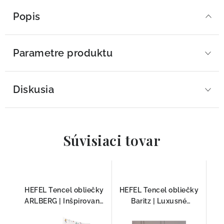
Popis
Parametre produktu
Diskusia
Súvisiaci tovar
HEFEL Tencel obliečky
HEFEL Tencel obliečky
ARLBERG | Inšpirované
Baritz | Luxusné
zimnou krajinkou
posteľné prádlo