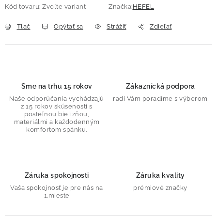
Kód tovaru:
Zvoľte variant
Značka:
HEFEL
Tlač
Opýtať sa
Strážiť
Zdieľať
Sme na trhu 15 rokov
Zákaznícká podpora
Naše odporúčania vychádzajú
radi Vám poradíme s výberom
z 15 rokov skúseností s
posteľnou bielizňou,
materiálmi a každodenným
komfortom spánku.
Záruka spokojnosti
Záruka kvality
Vaša spokojnosť je pre nás na
prémiové značky
1.mieste