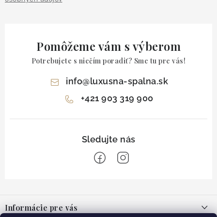
Pomôžeme vám s výberom
Potrebujete s niečím poradiť? Sme tu pre vás!
info
@
luxusna-spalna.sk
+421 903 319 900
Z
á
Informácie pre vás
p