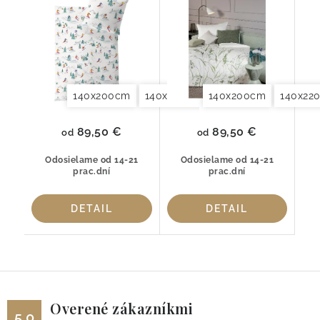
140x200cm
140x220cm
140x200cm
155x220cm
140x22
200x2
89,50 €
89,50 €
od
od
Odosielame od 14-21
Odosielame od 14-21
prac.dní
prac.dní
DETAIL
DETAIL
Overené zákazníkmi
5.0