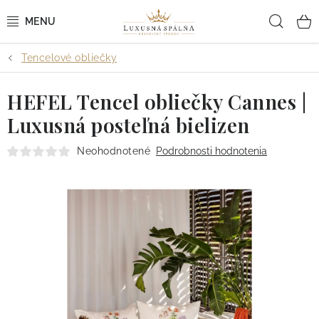
Prejsť
Hľad
na
obsah
Tencelové obliečky
POSTEĽNÉ OBLIEČKY
HEFEL Tencel obliečky Cannes |
POSTEĽNÉ PLACHTY
Luxusná posteľná bielizen
PREHOZY A PAPLÓNY
Neohodnotené
Podrobnosti hodnotenia
VANKÚŠE A OBLIEČKY
BYTOVÝ TEXTIL
KÚPEĽŇA + WELLNESS
DIZAJNÉRI