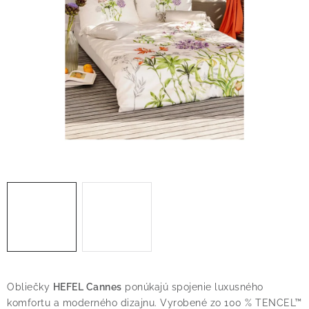
O nás
Blog
Doprava
Kontakt
Obchodné podmienky
Podmienky ochrany osobných údajov
Reklamačný poriadok
Vrátenie tovaru
Obliečky
HEFEL Cannes
ponúkajú spojenie luxusného
komfortu a moderného dizajnu. Vyrobené zo 100 % TENCEL™