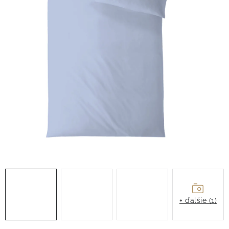
O nás
Blog
Doprava
Kontakt
Obchodné podmienky
Podmienky ochrany osobných údajov
Reklamačný poriadok
Vrátenie tovaru
+ ďalšie (1)