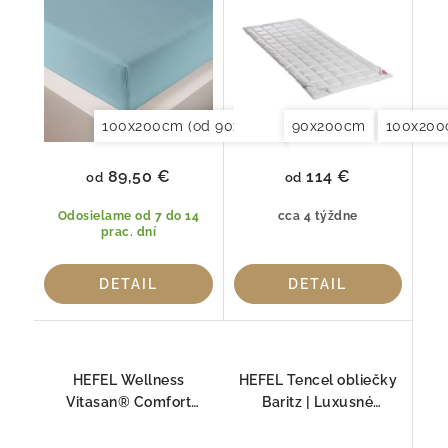
100x200cm (od 90x190 do 120x220cm)
90x200cm
100x20
150x20
89,50 €
114 €
od
od
Odosielame od 7 do 14
cca 4 týždne
prac. dní
DETAIL
DETAIL
HEFEL Wellness
HEFEL Tencel obliečky
Vitasan® Comfort
Baritz | Luxusné
vankúš pre alergikov –
posteľné prádlo
hypoalergénny vankúš