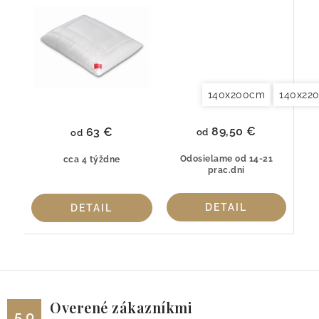
s Aloe Vera
140x200cm
140x22
89,50 €
63 €
od
od
Odosielame od 14-21
cca 4 týždne
prac.dní
DETAIL
DETAIL
Overené zákazníkmi
5.0