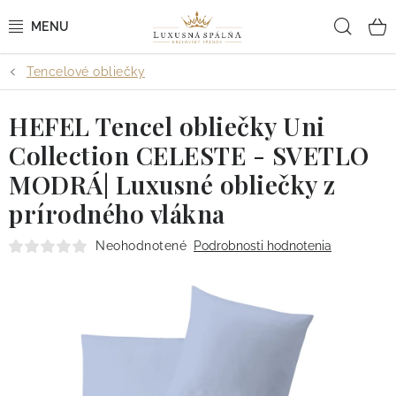
Prejsť
Hľad
na
obsah
Tencelové obliečky
POSTEĽNÉ OBLIEČKY
HEFEL Tencel obliečky Uni
POSTEĽNÉ PLACHTY
Collection CELESTE - SVETLO
PREHOZY A PAPLÓNY
MODRÁ| Luxusné obliečky z
prírodného vlákna
VANKÚŠE A OBLIEČKY
Neohodnotené
Podrobnosti hodnotenia
BYTOVÝ TEXTIL
KÚPEĽŇA + WELLNESS
DIZAJNÉRI