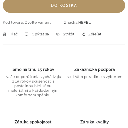
DO KOŠÍKA
Kód tovaru:
Zvoľte variant
Značka:
HEFEL
Tlač
Opýtať sa
Strážiť
Zdieľať
Sme na trhu 15 rokov
Zákaznícká podpora
Naše odporúčania vychádzajú
radi Vám poradíme s výberom
z 15 rokov skúseností s
posteľnou bielizňou,
materiálmi a každodenným
komfortom spánku.
Záruka spokojnosti
Záruka kvality