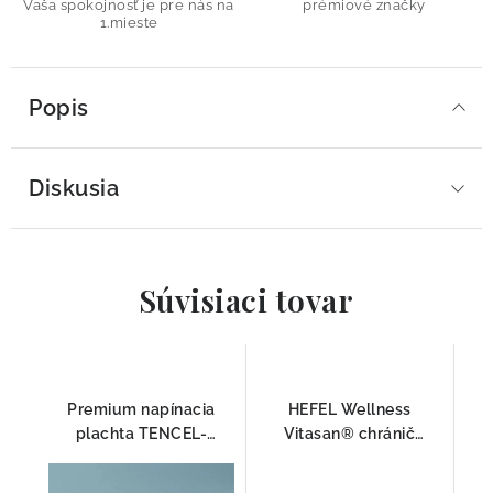
Vaša spokojnosť je pre nás na
prémiové značky
1.mieste
Popis
Diskusia
Súvisiaci tovar
Premium napínacia
HEFEL Wellness
plachta TENCEL-
Vitasan® chránič
JERSEY AZUR HEFEL
matraca pre alergikov