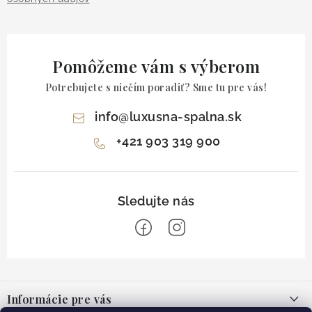
Pomôžeme vám s výberom
Potrebujete s niečím poradiť? Sme tu pre vás!
info
@
luxusna-spalna.sk
+421 903 319 900
Z
á
Informácie pre vás
p