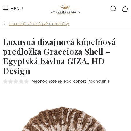
Prejsť
Hľad
na
obsah
Luxusné kúpeľňové predložky
POSTEĽNÉ OBLIEČKY
Luxusná dizajnová kúpeľňová
POSTEĽNÉ PLACHTY
predložka Graccioza Shell –
PREHOZY A PAPLÓNY
Egyptská bavlna GIZA, HD
Design
VANKÚŠE A OBLIEČKY
Neohodnotené
Podrobnosti hodnotenia
BYTOVÝ TEXTIL
KÚPEĽŇA + WELLNESS
DIZAJNÉRI