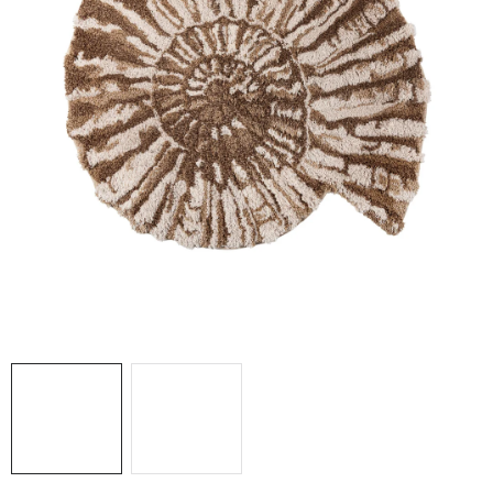
O nás
Blog
Doprava
Kontakt
Obchodné podmienky
Podmienky ochrany osobných údajov
Reklamačný poriadok
Vrátenie tovaru