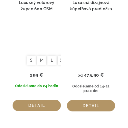
Luxusný velúrový
Luxusná dizajnová
župan 600 GSM
kúpeľňová predložka
Graccioza Portobello –
Graccioza Sophia –
100 % česaná bavlna
Egyptská bavlna
S
M
L
XL
299 €
475,90 €
od
Odosielame do 24 hodín
Odosielame od 14-21
prac.dní
DETAIL
DETAIL