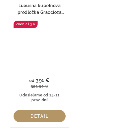
Luxusná kúpeľňová
predložka Graccioza
Mystery – Egypstká
až 3 %
bavlna GIZA
391 €
od
391,90 €
Odosielame od 14-21
prac.dní
DETAIL