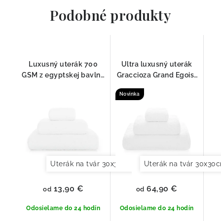
Podobné produkty
Luxusný uterák 700
Ultra luxusný uterák
GSM z egyptskej bavlny
Graccioza Grand Egoist
– Long Double Loop,
Biela 800 GSM – 100 %
Novinka
Biely
Sea Island Cotton
Uterák na tvár 30x30cm
Uterák pre hostí 30x
Uterák na tvár 30x30
13,90 €
64,90 €
od
od
Odosielame do 24 hodín
Odosielame do 24 hodín