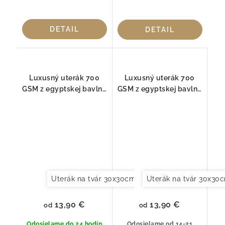
DETAIL
DETAIL
Luxusný uterák 700
Luxusný uterák 700
GSM z egyptskej bavlny
GSM z egyptskej bavlny
– Long Double Loop,
– Long Double Loop,
Blush
Baltic
Uterák na tvár 30x30cm
Uterák pre hostí 30x
Uterák na tvár 30x30
13,90 €
13,90 €
od
od
Odosielame do 24 hodín
Odosielame od 14-21