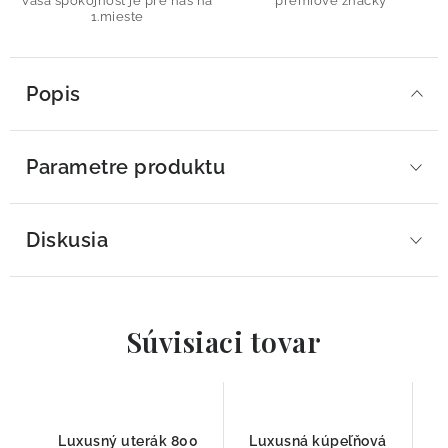
Vaša spokojnosť je pre nás na
prémiové značky
1.mieste
Popis
Parametre produktu
Diskusia
Súvisiaci tovar
Luxusný uterák 800
Luxusná kúpeľňová