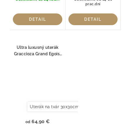
prac.dní
DETAIL
DETAIL
Ultra luxusný uterák
Graccioza Grand Egoist
800 GSM Snow – 100 %
Sea Island Cotton
Uterák na tvár 30x30cm
Uterák pre hostí 30x
64,90 €
od