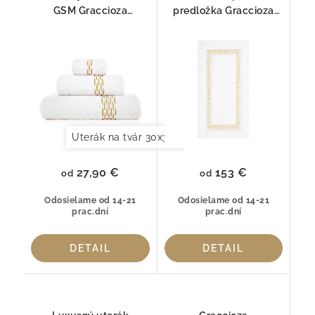
GSM Graccioza
predložka Graccioza
Alhambra – Egyptská
Alhambra z prémiovej
bavlna GIZA
bavlny
Uterák na tvár 30x30cm
Uterák pre hostí 30x
27,90 €
153 €
od
od
Odosielame od 14-21
Odosielame od 14-21
prac.dní
prac.dní
DETAIL
DETAIL