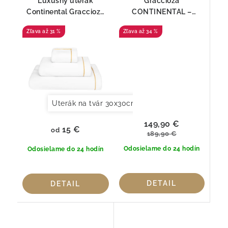
Luxusný uterák
Graccioza
Continental Graccioza
CONTINENTAL –
zo 100 % bavlny
luxusná kúpeľňová
až 31 %
až 34 %
(550GSM)
predložka z prémiovej
bavlny
Uterák na tvár 30x30cm
Uterák pre hostí 30x
149,90 €
15 €
od
189,90 €
Odosielame do 24 hodín
Odosielame do 24 hodín
DETAIL
DETAIL