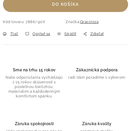
DO KOŠÍKA
Kód tovaru:
7886/90X
Značka:
Graccioza
Tlač
Opýtať sa
Strážiť
Zdieľať
Sme na trhu 15 rokov
Zákaznícká podpora
Naše odporúčania vychádzajú
radi Vám poradíme s výberom
z 15 rokov skúseností s
posteľnou bielizňou,
materiálmi a každodenným
komfortom spánku.
Záruka spokojnosti
Záruka kvality