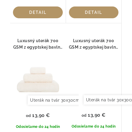
DETAIL
DETAIL
Luxusný uterák 700
Luxusný uterák 700
GSM z egyptskej bavlny
GSM z egyptskej bavlny
– Long Double Loop,
– Long Double Loop,
Natural
Fog
Uterák na tvár 30x30
Uterák na tvár 30x30cm
Uterák pre hostí 30x
13,90 €
13,90 €
od
od
Odosielame do 24 hodín
Odosielame do 24 hodín