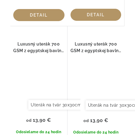
DETAIL
DETAIL
Luxusný uterák 700
Luxusný uterák 700
GSM z egyptskej bavlny
GSM z egyptskej bavlny
– Long Double Loop,
– Long Double Loop,
Jade
silver
Uterák na tvár 30x30cm
Uterák pre hostí 30x
Uterák na tvár 30x30
13,90 €
13,90 €
od
od
Odosielame do 24 hodín
Odosielame do 24 hodín