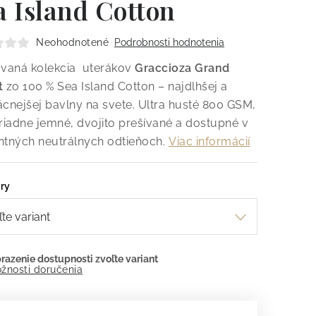
a Island Cotton
Neohodnotené
Podrobnosti hodnotenia
ovaná kolekcia uterákov
Graccioza Grand
t
zo 100 % Sea Island Cotton – najdlhšej a
ácnejšej bavlny na svete. Ultra husté 800 GSM,
iadne jemné, dvojito prešívané a dostupné v
ntných neutrálnych odtieňoch.
Viac informácií
ry
žnosti doručenia