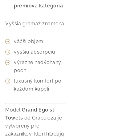
prémiová kategória
Vyššia gramáž znamená:
väčší objem
vyššiu absorpciu
výrazne nadýchaný
pocit
luxusný komfort po
každom kúpeli
Model
Grand Egoist
Towels
od
Graccioza
je
vytvorený pre
zákazníkov, ktorí hľadajú