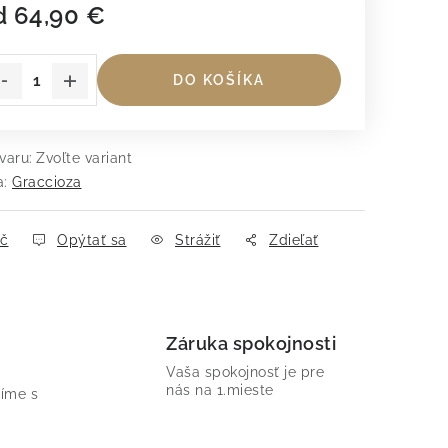
d
64,90 €
dnotková cena:
DO KOŠÍKA
varu:
Zvoľte variant
a:
Graccioza
ač
Opýtať sa
Strážiť
Zdieľať
Záruka spokojnosti
Vaša spokojnosť je pre
nás na 1.mieste
íme s