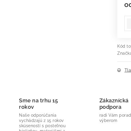
o
Je
Kód to
Značk
Tl
Sme na trhu 15
Zákaznícká
rokov
podpora
Naše odporúčania
radi Vám porad
vychádzajú z 15 rokov
výberom
skúseností s posteľnou