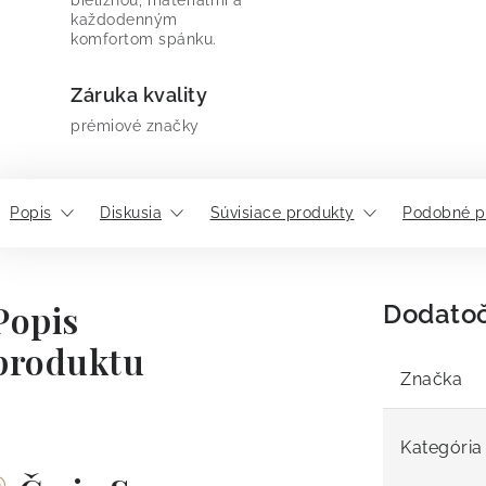
bielizňou, materiálmi a
každodenným
komfortom spánku.
Záruka kvality
prémiové značky
Popis
Diskusia
Súvisiace produkty
Podobné p
Popis
Dodato
produktu
Značka
Kategória