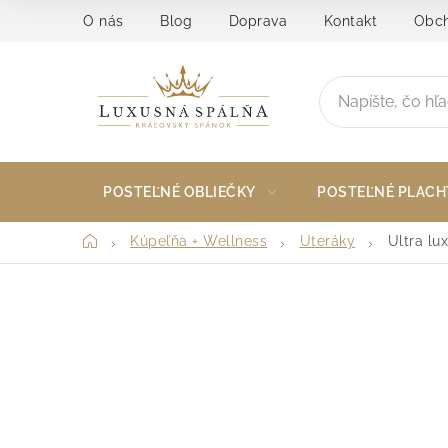
Prejsť
O nás
Blog
Doprava
Kontakt
Obch
na
obsah
POSTEĽNÉ OBLIEČKY
POSTEĽNÉ PLACH
Domov
Kúpeľňa + Wellness
Uteráky
Ultra lu
B
o
č
n