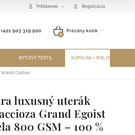
Reklamačný poriadok
Vrátenie tovaru
Prihlásenie
Registrácia
+421 903 319 900
Prázdny košík
NÁKUPNÝ
KOŠÍK
Y
BYTOVÝ TEXTIL
KÚPEĽŇA + WELLNESS
 Island Cotton
tra luxusný uterák
accioza Grand Egoist
ela 800 GSM – 100 %