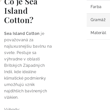
Čo je Sea
Farba
Island
Cotton?
Gramáž
Materiál
Sea Island Cotton
je
považovaná za
najluxusnejšiu bavlnu na
svete. Pestuje sa
výhradne v oblasti
Britských Západných
Indií, kde ideálne
klimatické podmienky
umožňujú vznik
najdlhších bavlnených
vlákien.
Výhody: