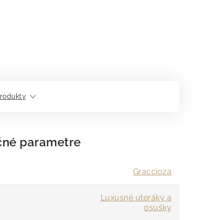
rodukty
čné parametre
Graccioza
Luxusné uteráky a
osušky