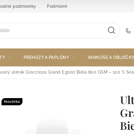
odné podmienky
Podmienky ochrany osobných údajov
TY
PREHOZY A PAPLÓNY
VANKÚŠE A OBLIEČK
xusný uterák Graccioza Grand Egoist Biela 800 GSM – 100 % Sea
Ul
Novinka
Gr
Bi