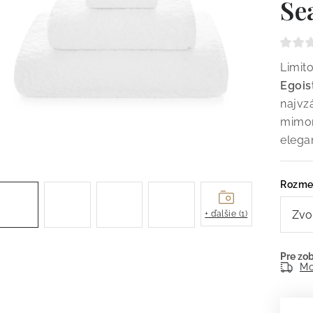
Se
Limit
Egois
najvz
mimor
elega
Rozme
+ ďalšie (1)
Mo