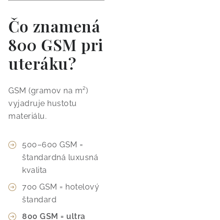
Čo znamená
800 GSM pri
uteráku?
GSM (gramov na m²)
vyjadruje hustotu
materiálu.
500–600 GSM =
štandardná luxusná
kvalita
700 GSM = hotelový
štandard
800 GSM = ultra