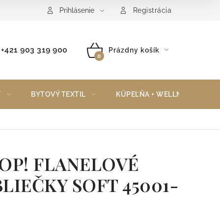
Reklamačný poriadok
Vrátenie tovaru
Prihlásenie
Registrácia
+421 903 319 900
Prázdny košík
NÁKUPNÝ
KOŠÍK
Y
BYTOVÝ TEXTIL
KÚPEĽŇA + WELLNESS
OP! FLANELOVÉ
LIEČKY SOFT 45001-