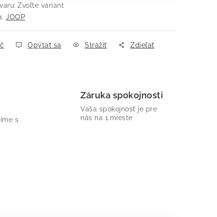
varu:
Zvoľte variant
a:
JOOP
ač
Opýtať sa
Strážiť
Zdieľať
Záruka spokojnosti
Vaša spokojnosť je pre
nás na 1.mieste
íme s