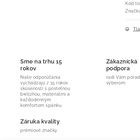
Kód to
Značk
Tl
Sme na trhu 15
Zákaznícká
rokov
podpora
Naše odporúčania
radi Vám porad
vychádzajú z 15 rokov
výberom
skúseností s posteľnou
bielizňou, materiálmi a
každodenným
komfortom spánku.
Záruka kvality
prémiové značky