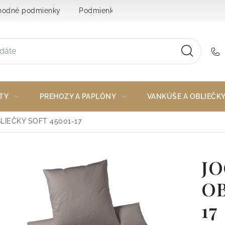
odné podmienky
Podmienky ochrany osobných údajov
TY
PREHOZY A PAPLÓNY
VANKÚŠE A OBLIEČK
LIEČKY SOFT 45001-17
JO
OB
17