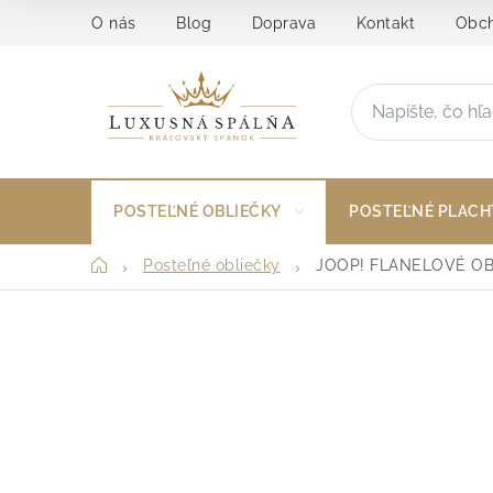
Prejsť
O nás
Blog
Doprava
Kontakt
Obch
na
obsah
POSTEĽNÉ OBLIEČKY
POSTEĽNÉ PLACH
Domov
Posteľné obliečky
JOOP! FLANELOVÉ OB
B
o
č
n