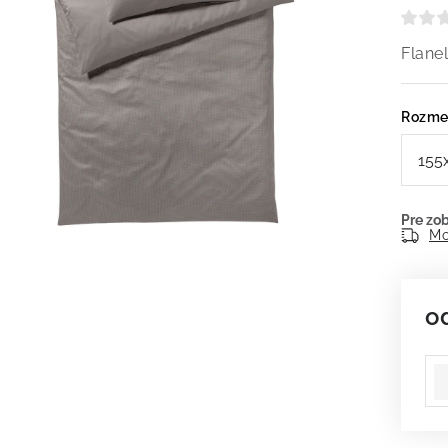
Flane
Rozme
Mo
o
Je