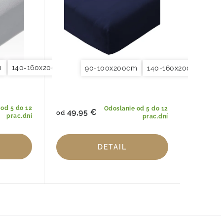
m
140-160x200cm
180x200x200cm
90-100x200cm
140-160x200cm
18
 od 5 do 12
Odoslanie od 5 do 12
49,95 €
od
prac.dní
prac.dní
DETAIL