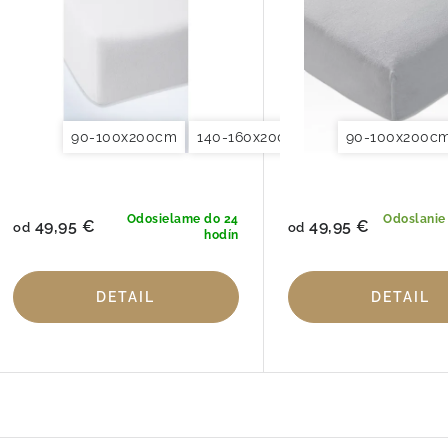
90-100x200cm
140-160x200cm
180x200x200cm
90-100x200c
Odosielame do 24
Odoslanie
49,95 €
49,95 €
od
od
hodín
DETAIL
DETAIL