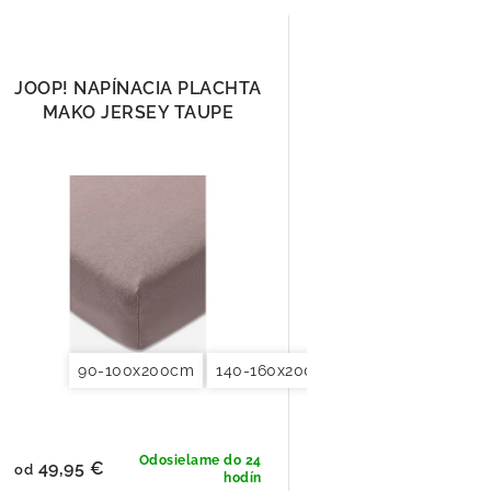
JOOP! NAPÍNACIA PLACHTA
MAKO JERSEY TAUPE
90-100x200cm
140-160x200cm
180x200x200cm
Odosielame do 24
49,95 €
od
hodín