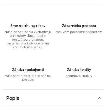
Sme na trhu 15 rokov
Zákaznícká podpora
Naše odporúčania vychádzajú
radi Vám poradíme s výberom
z 15 rokov skúseností s
posteľnou bielizňou,
materiálmi a každodenným
komfortom spánku.
Záruka spokojnosti
Záruka kvality
Vaša spokojnosť je pre nás na
prémiové značky
1.mieste
Popis