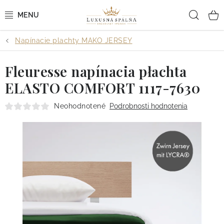
Prejsť
Hľad
na
obsah
Napínacie plachty MAKO JERSEY
POSTEĽNÉ OBLIEČKY
Fleuresse napínacia płachta
POSTEĽNÉ PLACHTY
ELASTO COMFORT 1117-7630
PREHOZY A PAPLÓNY
Neohodnotené
Podrobnosti hodnotenia
VANKÚŠE A OBLIEČKY
BYTOVÝ TEXTIL
KÚPEĽŇA + WELLNESS
DIZAJNÉRI