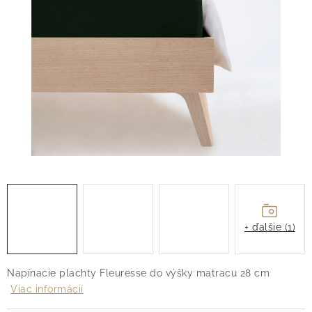
O nás
Blog
Doprava
Kontakt
Obchodné podmienky
Podmienky ochrany osobných údajov
Reklamačný poriadok
Vrátenie tovaru
+ ďalšie (1)
Napínacie plachty Fleuresse do výšky matracu 28 cm
Viac informácií