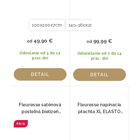
100x200x7cm
140-160x200x7cm
180-200x2
49,90 €
99,99 €
od
od
Odoslanie od 5 do 12
Odosielame od 7 do 14
prac.dní
prac. dní
DETAIL
DETAIL
Fleuresse saténová
Fleuresse napínacia
posteľná bielizeň
płachta XL ELASTO
FLOWER ART 4194
COMFORT pre
Akcia
BOXSPRING 1109