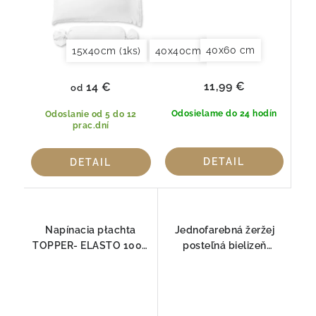
40x60 cm
15x40cm (1ks)
40x40cm (2ks)
40x60cm (2ks)
11,99 €
14 €
od
Odosielame do 24 hodín
Odoslanie od 5 do 12
prac.dní
DETAIL
DETAIL
Napínacia płachta
Jednofarebná žeržej
TOPPER- ELASTO 1000
posteľná bielizeň
Fleuresse
1000Fleuresse