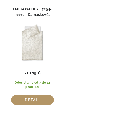
Fleuresse OPAL 7294-
1130 | Damaškové
obliečky 100% Mako
bavlna
109 €
od
Odosielame od 7 do 14
prac. dní
DETAIL