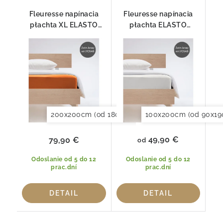
Fleuresse napínacia
Fleuresse napínacia
płachta XL ELASTO
płachta ELASTO
COMFORT pre
COMFORT 1117-1109
BOXSPRING 2044
200x200cm (od 180x200 do 200x220cm)
100x200cm (od 90x19
49,90 €
79,90 €
od
Odoslanie od 5 do 12
Odoslanie od 5 do 12
prac.dní
prac.dní
DETAIL
DETAIL