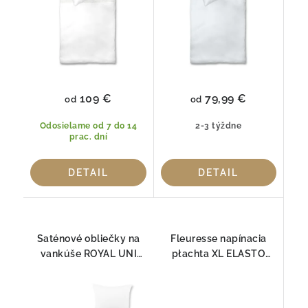
109 €
79,99 €
od
od
Odosielame od 7 do 14
2-3 týždne
prac. dní
DETAIL
DETAIL
Saténové obliečky na
Fleuresse napínacia
vankúše ROYAL UNI
płachta XL ELASTO
1000 Fleuresse
COMFORT pre
BOXSPRING 1000