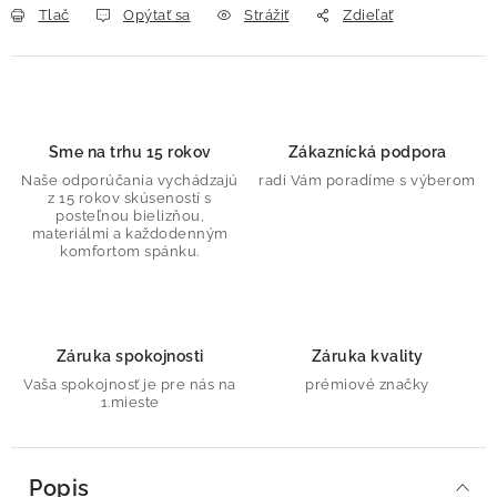
Tlač
Opýtať sa
Strážiť
Zdieľať
Sme na trhu 15 rokov
Zákaznícká podpora
Naše odporúčania vychádzajú
radi Vám poradíme s výberom
z 15 rokov skúseností s
posteľnou bielizňou,
materiálmi a každodenným
komfortom spánku.
Záruka spokojnosti
Záruka kvality
Vaša spokojnosť je pre nás na
prémiové značky
1.mieste
Popis