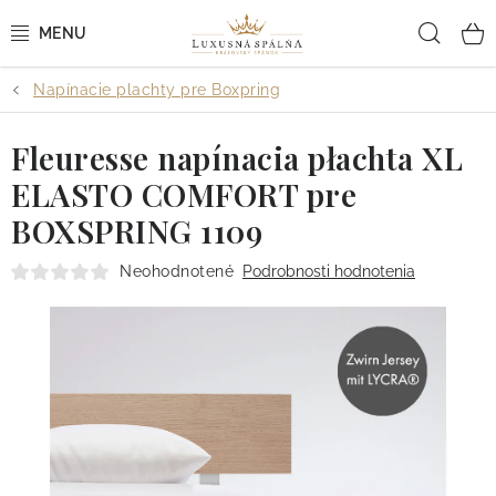
Prejsť
Hľad
na
obsah
Napínacie plachty pre Boxpring
POSTEĽNÉ OBLIEČKY
Fleuresse napínacia płachta XL
POSTEĽNÉ PLACHTY
ELASTO COMFORT pre
PREHOZY A PAPLÓNY
BOXSPRING 1109
VANKÚŠE A OBLIEČKY
Neohodnotené
Podrobnosti hodnotenia
BYTOVÝ TEXTIL
KÚPEĽŇA + WELLNESS
DIZAJNÉRI