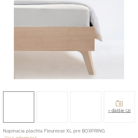
O nás
Blog
Doprava
Kontakt
Obchodné podmienky
Podmienky ochrany osobných údajov
Reklamačný poriadok
Vrátenie tovaru
+ ďalšie (2)
Napínacia plachta Fleuresse XL pre BOXPRING