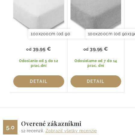
100x200cm (od 90x190 do 120x220cm)
100x200cm (od 90x19
150x20
39,95 €
39,95 €
od
od
Odoslanie od 5 do 12
Odosielame od 7 do 14
prac.dní
prac. dní
DETAIL
DETAIL
Overené zákazníkmi
5.0
12
recenzií.
Zobraziť všetky recenzie