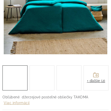
O nás
Blog
Doprava
Kontakt
Obchodné podmienky
Podmienky ochrany osobných údajov
Reklamačný poriadok
Vrátenie tovaru
+ ďalšie (2)
Obľúbené džerzejové posteľné obliečky TAKOMA
Viac informácií