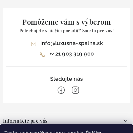
Pomôžeme vám s výberom
Potrebujete s niečím poradiť? Sme tu pre vás!
info
@
luxusna-spalna.sk
+421 903 319 900
Z
á
Informácie pre vás
p
ä
O nás