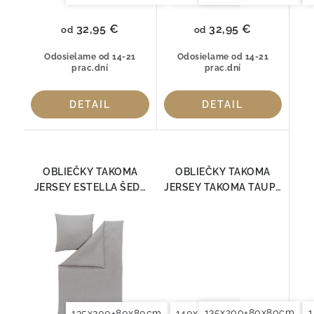
32,95 €
32,95 €
od
od
Odosielame od 14-21
Odosielame od 14-21
prac.dní
prac.dní
DETAIL
DETAIL
OBLIEČKY TAKOMA
OBLIEČKY TAKOMA
JERSEY ESTELLA ŠEDÁ
JERSEY TAKOMA TAUPE
6873-810
6873-295
135x200+80x80cm
135x200+80x80cm
140x200+70x90cm
140x2