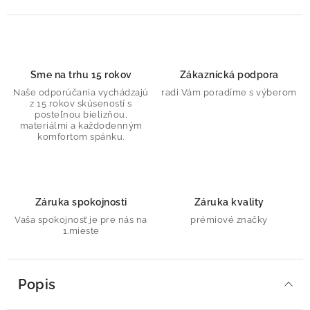
Sme na trhu 15 rokov
Zákaznícká podpora
Naše odporúčania vychádzajú
radi Vám poradíme s výberom
z 15 rokov skúseností s
posteľnou bielizňou,
materiálmi a každodenným
komfortom spánku.
Záruka spokojnosti
Záruka kvality
Vaša spokojnosť je pre nás na
prémiové značky
1.mieste
Popis