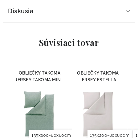
Diskusia
Súvisiaci tovar
OBLIEČKY TAKOMA
OBLIEČKY TAKOMA
JERSEY TAKOMA MINT
JERSEY ESTELLA
6873-520
STIEBORNÁ 6873-820
135x200+80x80cm
140x200+70x90cm
135x200+80x80cm
140x2