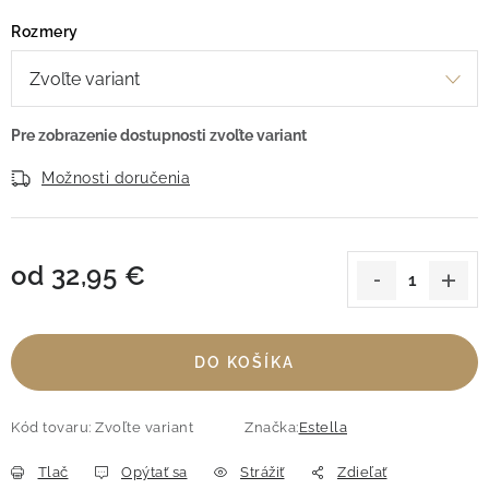
Rozmery
Možnosti doručenia
od
32,95 €
Jednotková cena:
DO KOŠÍKA
Kód tovaru:
Zvoľte variant
Značka:
Estella
Tlač
Opýtať sa
Strážiť
Zdieľať