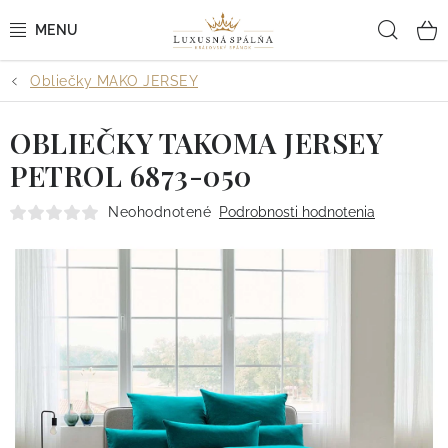
Prejsť
Hľad
na
obsah
Obliečky MAKO JERSEY
POSTEĽNÉ OBLIEČKY
OBLIEČKY TAKOMA JERSEY
POSTEĽNÉ PLACHTY
PETROL 6873-050
PREHOZY A PAPLÓNY
Neohodnotené
Podrobnosti hodnotenia
VANKÚŠE A OBLIEČKY
BYTOVÝ TEXTIL
KÚPEĽŇA + WELLNESS
DIZAJNÉRI