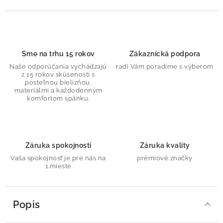
Sme na trhu 15 rokov
Zákaznícká podpora
Naše odporúčania vychádzajú
radi Vám poradíme s výberom
z 15 rokov skúseností s
posteľnou bielizňou,
materiálmi a každodenným
komfortom spánku.
Záruka spokojnosti
Záruka kvality
Vaša spokojnosť je pre nás na
prémiové značky
1.mieste
Popis