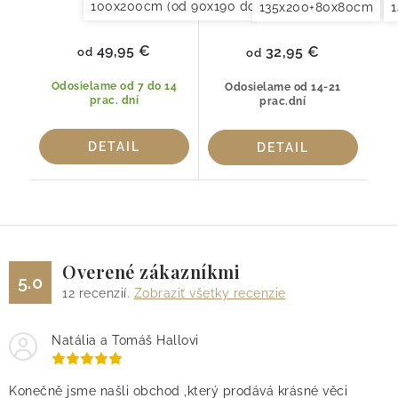
100x200cm (od 90x190 do 120x220cm)
150x20
135x200+80x80cm
49,95 €
32,95 €
od
od
Odosielame od 7 do 14
Odosielame od 14-21
prac. dní
prac.dní
DETAIL
DETAIL
Overené zákazníkmi
5.0
12
recenzií.
Zobraziť všetky recenzie
Natália a Tomáš Hallovi
Konečně jsme našli obchod ,který prodává krásné věci