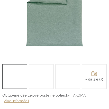
O nás
Blog
Doprava
Kontakt
Obchodné podmienky
Podmienky ochrany osobných údajov
Reklamačný poriadok
Vrátenie tovaru
+ ďalšie (3)
Obľúbené džerzejové posteľné obliečky TAKOMA
Viac informácií