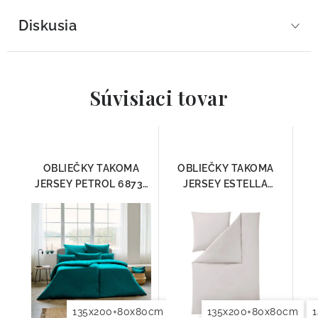
Diskusia
Súvisiaci tovar
OBLIEČKY TAKOMA
OBLIEČKY TAKOMA
JERSEY PETROL 6873-
JERSEY ESTELLA
050
STIEBORNÁ 6873-820
135x200+80x80cm
140x200+70x90cm
135x200+80x80cm
140x2