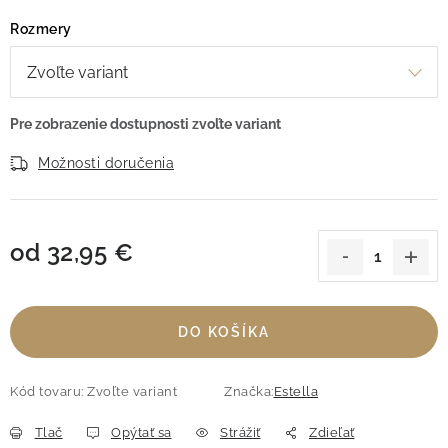
Rozmery
Možnosti doručenia
od
32,95 €
Jednotková cena:
DO KOŠÍKA
Kód tovaru:
Zvoľte variant
Značka:
Estella
Tlač
Opýtať sa
Strážiť
Zdieľať