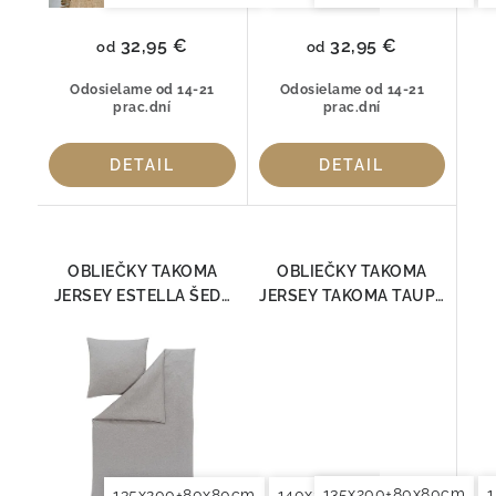
32,95 €
32,95 €
od
od
Odosielame od 14-21
Odosielame od 14-21
prac.dní
prac.dní
DETAIL
DETAIL
OBLIEČKY TAKOMA
OBLIEČKY TAKOMA
JERSEY ESTELLA ŠEDÁ
JERSEY TAKOMA TAUPE
6873-810
6873-295
135x200+80x80cm
135x200+80x80cm
140x200+70x90cm
140x2