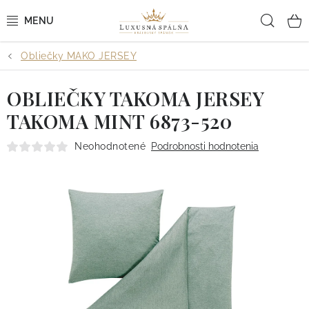
Prejsť
Hľad
na
obsah
Obliečky MAKO JERSEY
POSTEĽNÉ OBLIEČKY
OBLIEČKY TAKOMA JERSEY
POSTEĽNÉ PLACHTY
TAKOMA MINT 6873-520
PREHOZY A PAPLÓNY
Neohodnotené
Podrobnosti hodnotenia
VANKÚŠE A OBLIEČKY
BYTOVÝ TEXTIL
KÚPEĽŇA + WELLNESS
DIZAJNÉRI