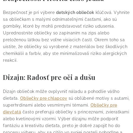
Bezpečnosť je pri výbere
detských obliečok
kľúčová. Vyhnite
sa obliečkam s malými odnímateľnými časťami, ako sú
gombíky, ktoré by mohli predstavovať riziko udusenia.
Uprednostnite obliečky so zapínaním na zips alebo
preloženou látkou bez voľne visiacich častí.
Okrem toho sa
uistite, že obliečky sú vyrobené z materiálov bez škodlivých
chemikálií a farbív, aby ste minimalizovali riziko alergických
reakcií.
Dizajn: Radosť pre oči a dušu
Dizajn obliečok môže ovplyvniť náladu a pohodlie vášho
dieťaťa.
Obliečky pre chlapcov
sú obľúbené motívy s autami,
superhrdinami alebo vesmírnymi témami.
Obliečky pre
dievčatá
často preferujú obliečky s princeznami, zvieratkami
alebo kvetinovými vzormi.
Výber dizajnu môže podporiť
fantáziu a kreativitu dieťaťa, preto je dobré zapojiť ho do
procesu výberu, aby sa cítilo vo svojej posteli pohodlne a