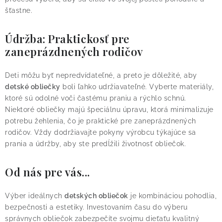
šťastne.
Údržba: Praktickosť pre
zaneprázdnených rodičov
Deti môžu byť nepredvídateľné, a preto je dôležité, aby
detské obliečky
boli ľahko udržiavateľné. Vyberte materiály,
ktoré sú odolné voči častému praniu a rýchlo schnú.
Niektoré obliečky majú špeciálnu úpravu, ktorá minimalizuje
potrebu žehlenia, čo je praktické pre zaneprázdnených
rodičov. Vždy dodržiavajte pokyny výrobcu týkajúce sa
prania a údržby, aby ste predĺžili životnosť obliečok.
Od nás pre vás...
Výber ideálnych
detských obliečok
je kombináciou pohodlia,
bezpečnosti a estetiky. Investovaním času do výberu
správnych obliečok zabezpečíte svojmu dieťaťu kvalitný