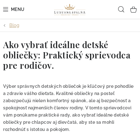
Prejsť
Hľad
na
obsah
Blog
POSTEĽNÉ OBLIEČKY
Ako vybrať ideálne detské
POSTEĽNÉ PLACHTY
obliečky: Praktický sprievodca
PREHOZY A PAPLÓNY
pre rodičov.
VANKÚŠE A OBLIEČKY
Výber správnych detských obliečok je kľúčový pre pohodlie
BYTOVÝ TEXTIL
a zdravie vášho dieťaťa. Kvalitné obliečky na posteľ
zabezpečujú nielen komfortný spánok, ale aj bezpečnosť a
spokojnosť najmenších členov rodiny. V tomto sprievodcovi
KÚPEĽŇA + WELLNESS
vám ponúkame praktické rady, ako vybrať ideálne detské
obliečky pre chlapcov aj dievčatá, aby ste sa mohli
DIZAJNÉRI
rozhodnúť s istotou a pokojom.