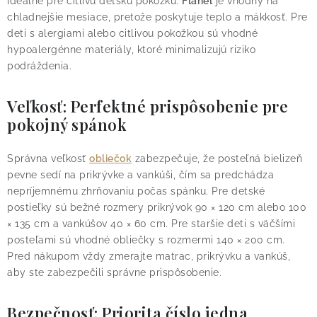
ideálne pre citlivú detskú pokožku.
Flanel
je vhodný na
chladnejšie mesiace, pretože poskytuje teplo a mäkkosť.
Pre
deti s alergiami alebo citlivou pokožkou sú vhodné
hypoalergénne materiály, ktoré minimalizujú riziko
podráždenia.
Veľkosť: Perfektné prispôsobenie pre
pokojný spánok
Správna veľkosť
obliečok
zabezpečuje, že posteľná bielizeň
pevne sedí na prikrývke a vankúši, čím sa predchádza
nepríjemnému zhrňovaniu počas spánku. Pre detské
postieľky sú bežné rozmery prikrývok 90 × 120 cm alebo 100
× 135 cm a vankúšov 40 × 60 cm.
Pre staršie deti s väčšími
posteľami sú vhodné obliečky s rozmermi 140 × 200 cm.
Pred nákupom vždy zmerajte matrac, prikrývku a vankúš,
aby ste zabezpečili správne prispôsobenie.
Bezpečnosť: Priorita číslo jedna