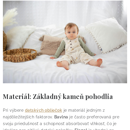
O nás
Blog
Doprava
Kontakt
Obchodné podmienky
Podmienky ochrany osobných údajov
Reklamačný poriadok
Vrátenie tovaru
Materiál: Základný kameň pohodlia
Pri výbere
detských obliečok
je materiál jedným z
najdôležitejších faktorov.
Bavlna
je často preferovaná pre
svoju priedušnosť a schopnosť absorbovať vlhkosť, čo je