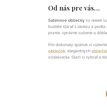
Od nás pre vás...
Saténové obliečky
sú nielen l
budete starať s láskou a podľ
pranie, správne sušenie a dôk
Pre dokonalý spánok si vyberte
obliečok
, elegantných
obliečo
očakávania. Stačí si vybrať a d