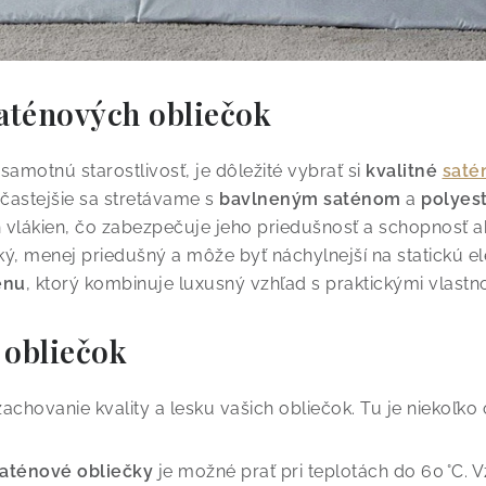
saténových obliečok
amotnú starostlivosť, je dôležité vybrať si
kvalitné
saté
častejšie sa stretávame s
bavlneným saténom
a
polyes
 vlákien, čo zabezpečuje jeho priedušnosť a schopnosť 
ký, menej priedušný a môže byť náchylnejší na statickú e
énu
, ktorý kombinuje luxusný vzhľad s praktickými vlastn
 obliečok
achovanie kvality a lesku vašich obliečok. Tu je niekoľko
aténové obliečky
je možné prať pri teplotách do 60 °C. 