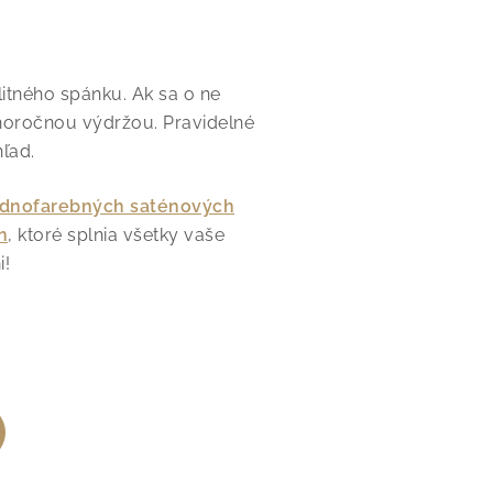
litného spánku. Ak sa o ne
horočnou výdržou. Pravidelné
ľad.
ednofarebných saténových
n
, ktoré splnia všetky vaše
i!