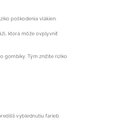
ziko poškodenia vlákien.
áži, ktorá môže ovplyvniť
o gombíky. Tým znížite riziko
redišli vyblednutiu farieb.