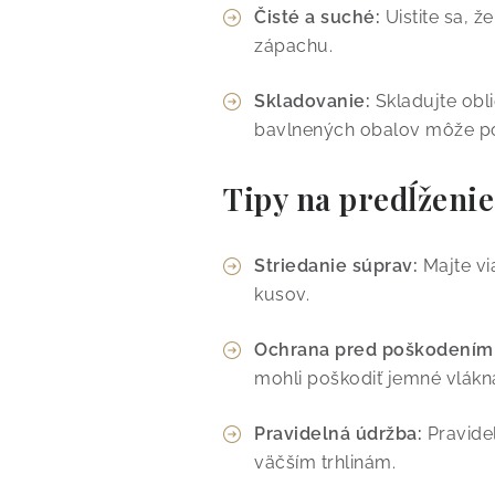
Čisté a suché:
Uistite sa, ž
zápachu.
Skladovanie:
Skladujte obl
bavlnených obalov môže po
Tipy na predĺženie
Striedanie súprav:
Majte vi
kusov.
Ochrana pred poškodením
mohli poškodiť jemné vlákn
Pravidelná údržba:
Pravidel
väčším trhlinám.