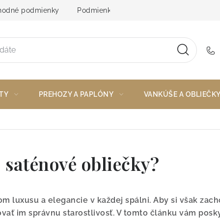
odné podmienky
Podmienky ochrany osobných údajov
TY
PREHOZY A PAPLÓNY
VANKÚŠE A OBLIEČK
o saténové obliečky?
 luxusu a elegancie v každej spálni. Aby si však zacho
vať im správnu starostlivosť. V tomto článku vám posky