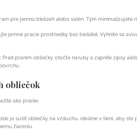
am pre jemnú bielizeň alebo satén. Tým minimalizujete ri
te jemné pracie prostriedky bez bielidiel. Vyhnite sa aviv
:
Pred praním obliečky otočte naruby a zapnite zipsy aleb
povrchu.
h obliečok
ežité ako pranie:
šie je sušiť obliečky na vzduchu, ideálne v tieni, aby ste p
ému žiareniu.