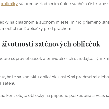
e
obliečky
sú pred uskladnením úplne suché a čisté, aby st
iečky na chladnom a suchom mieste, mimo priameho slneč
môcť chrániť obliečky pred prachom.
 životnosti saténových obliečok
acero súprav obliečok a pravidelne ich striedajte. Tým zn
:
Vyhnite sa kontaktu obliečok s ostrými predmetmi alebo
a saténu.
ne kontrolujte obliečky na prípadné poškodenia a včas ich