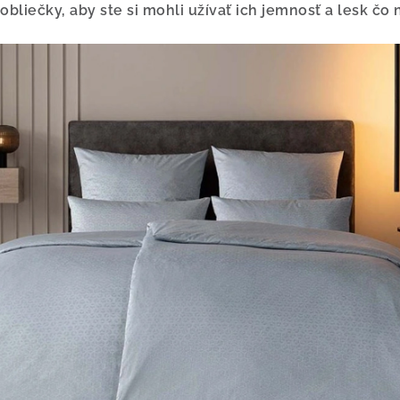
obliečky, aby ste si mohli užívať ich jemnosť a lesk čo n