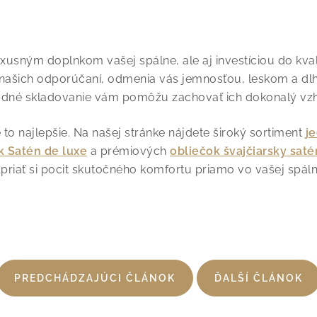
uxusným doplnkom vašej spálne, ale aj investíciou do kva
a našich odporúčaní, odmenia vás jemnosťou, leskom a dl
ladné skladovanie vám pomôžu zachovať ich dokonalý vzh
 to najlepšie. Na
našej stránke
nájdete široký sortiment
j
k Satén de luxe
a prémiových
obliečok švajčiarsky saté
opriať si pocit skutočného komfortu priamo vo vašej spáln
PREDCHÁDZAJÚCI ČLÁNOK
ĎALŠÍ ČLÁNOK