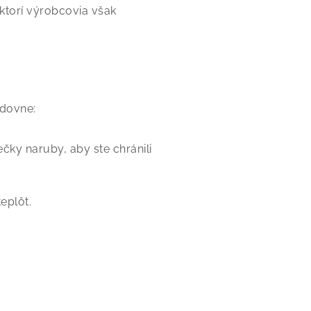
ktorí výrobcovia však
edovne:
ečky naruby, aby ste chránili
eplôt.