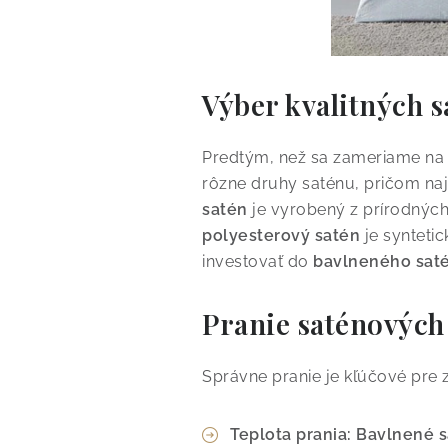
Výber kvalitných 
Predtým, než sa zameriame na s
rôzne druhy saténu, pričom naj
satén
je vyrobený z prírodných
polyesterový satén
je syntetic
investovať do
bavlneného sat
Pranie saténových
Správne pranie je kľúčové pre z
Teplota prania:
Bavlnené s