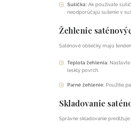
Sušička:
Ak používate sušič
neodporúčajú sušenie v suši
Žehlenie saténový
Saténové obliečky majú tendenc
Teplota žehlenia:
Nastavte ž
lesklý povrch.
Parné žehlenie:
Použitie p
Skladovanie satén
Správne skladovanie predlžuje 