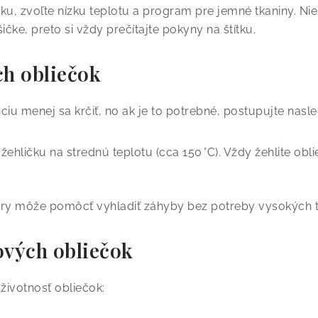
ku, zvoľte nízku teplotu a program pre jemné tkaniny. Nie
čke, preto si vždy prečítajte pokyny na štítku.
ch obliečok
iu menej sa krčiť, no ak je to potrebné, postupujte nasl
ehličku na strednú teplotu (cca 150 °C). Vždy žehlite obli
ary môže pomôcť vyhladiť záhyby bez potreby vysokých t
ových obliečok
životnosť obliečok: