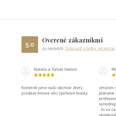
Overené zákazníkmi
5.0
12
recenzií.
Zobraziť všetky recenzie
Natália a Tomáš Hallovi
Ma
Konečně jsme našli obchod ,který
omylom s
prodává krásné věci špičkové kvality
jednanie
profesion
vyhodnej
. to sa c
nenakupil