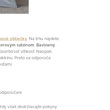
nové obliečky
. Na trhu nájdete
terovým saténom
.
Bavlnený
absorbovať vlhkosť. Naopak,
lektrinu. Preto sa odporúča
osťami.
 odporúčaní:
Vždy však dodržiavajte pokyny