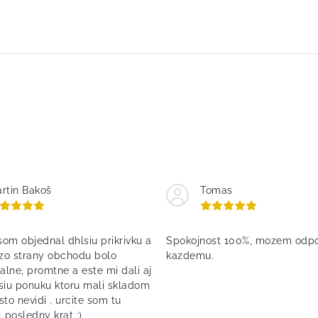
rtin Bakoš
Tomas
om objednal dhlsiu prikrivku a
Spokojnost 100%, mozem odpo
 zo strany obchodu bolo
kazdemu.
alne, promtne a este mi dali aj
siu ponuku ktoru mali skladom
asto nevidi . urcite som tu
 posledny krat :)