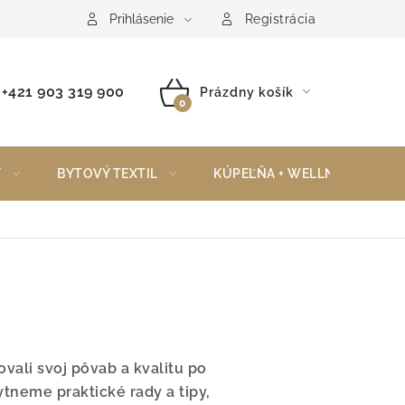
Reklamačný poriadok
Vrátenie tovaru
Prihlásenie
Registrácia
+421 903 319 900
Prázdny košík
NÁKUPNÝ
KOŠÍK
Y
BYTOVÝ TEXTIL
KÚPEĽŇA + WELLNESS
vali svoj pôvab a kvalitu po
tneme praktické rady a tipy,