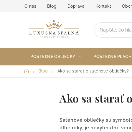
Prejsť
O nás
Blog
Doprava
Kontakt
Obch
na
obsah
POSTEĽNÉ OBLIEČKY
POSTEĽNÉ PLACH
Domov
Blog
Ako sa starať o saténové obliečky?
Ako sa starať 
Saténové obliečky sú symbolom
dlhé roky, je nevyhnutné veno