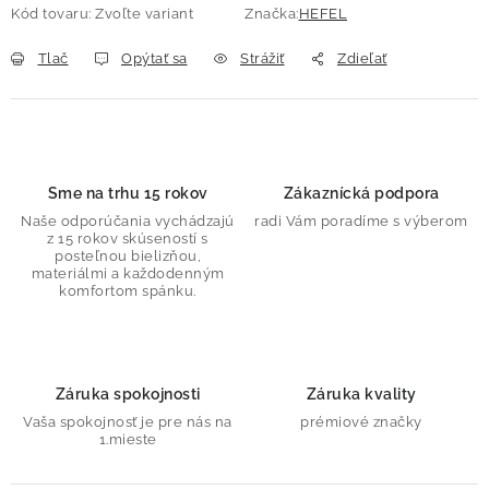
Kód tovaru:
Zvoľte variant
Značka:
HEFEL
Tlač
Opýtať sa
Strážiť
Zdieľať
Sme na trhu 15 rokov
Zákaznícká podpora
Naše odporúčania vychádzajú
radi Vám poradíme s výberom
z 15 rokov skúseností s
posteľnou bielizňou,
materiálmi a každodenným
komfortom spánku.
Záruka spokojnosti
Záruka kvality
Vaša spokojnosť je pre nás na
prémiové značky
1.mieste