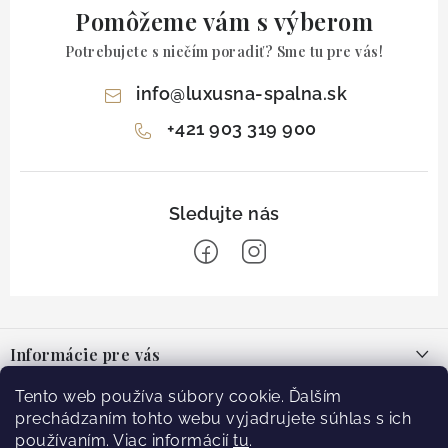
Pomôžeme vám s výberom
Potrebujete s niečím poradiť? Sme tu pre vás!
info
@
luxusna-spalna.sk
+421 903 319 900
Z
á
Informácie pre vás
p
ä
O nás
Tento web používa súbory cookie. Ďalším
Facebook
t
prechádzaním tohto webu vyjadrujete súhlas s ich
Blog
používaním. Viac informácií
tu
.