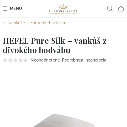
Prejsť
Hľad
na
obsah
Vankúše z prírodných vlákien
POSTEĽNÉ OBLIEČKY
HEFEL Pure Silk – vankúš z
POSTEĽNÉ PLACHTY
divokého hodvábu
PREHOZY A PAPLÓNY
Neohodnotené
Podrobnosti hodnotenia
VANKÚŠE A OBLIEČKY
BYTOVÝ TEXTIL
KÚPEĽŇA + WELLNESS
DIZAJNÉRI