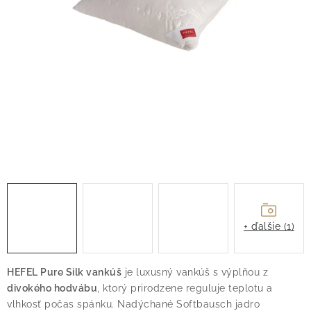
O nás
Blog
Doprava
Kontakt
Obchodné podmienky
Podmienky ochrany osobných údajov
Reklamačný poriadok
Vrátenie tovaru
+ ďalšie (1)
HEFEL Pure Silk vankúš
je luxusný vankúš s výplňou z
divokého hodvábu
, ktorý prirodzene reguluje teplotu a
vlhkosť počas spánku. Nadýchané Softbausch jadro