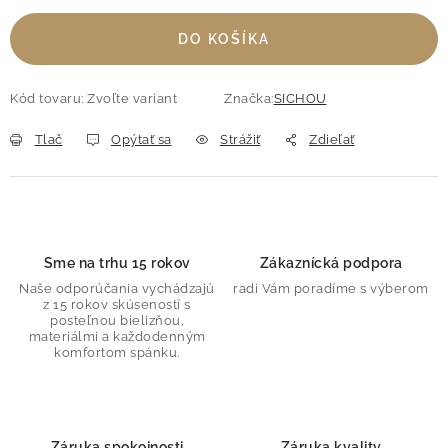
DO KOŠÍKA
Kód tovaru:
Zvoľte variant
Značka:
SICHOU
Tlač
Opýtať sa
Strážiť
Zdieľať
Sme na trhu 15 rokov
Zákaznícká podpora
Naše odporúčania vychádzajú
radi Vám poradíme s výberom
z 15 rokov skúseností s
posteľnou bielizňou,
materiálmi a každodenným
komfortom spánku.
Záruka spokojnosti
Záruka kvality