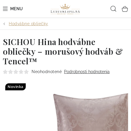
Prejsť
Hľad
na
obsah
Hodvábne obliečky
POSTEĽNÉ OBLIEČKY
SICHOU Hina hodvábne
POSTEĽNÉ PLACHTY
obliečky – morušový hodváb &
PREHOZY A PAPLÓNY
Tencel™
VANKÚŠE A OBLIEČKY
Neohodnotené
Podrobnosti hodnotenia
BYTOVÝ TEXTIL
Novinka
KÚPEĽŇA + WELLNESS
DIZAJNÉRI