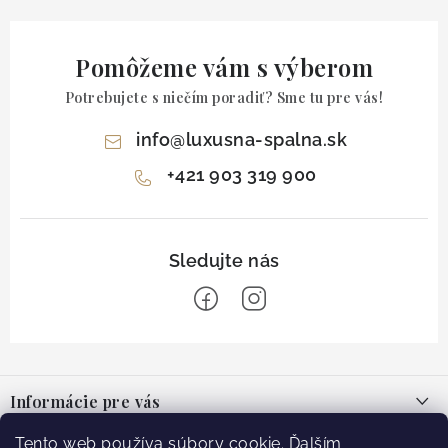
Pomôžeme vám s výberom
Potrebujete s niečím poradiť? Sme tu pre vás!
info
@
luxusna-spalna.sk
+421 903 319 900
Z
á
Informácie pre vás
p
ä
O nás
Tento web používa súbory cookie. Ďalším