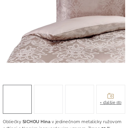
O nás
Blog
Doprava
Kontakt
Obchodné podmienky
Podmienky ochrany osobných údajov
Reklamačný poriadok
Vrátenie tovaru
+ ďalšie (6)
Obliečky
SICHOU Hina
v jedinečnom metalicky ružovom