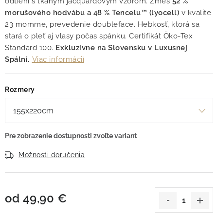
odtieni s tkaným jacquardovým vzorom. Zmes
52 %
morušového hodvábu a 48 % Tencelu™ (lyocell)
v kvalite
23 momme, prevedenie doubleface. Hebkosť, ktorá sa
stará o pleť aj vlasy počas spánku. Certifikát Öko-Tex
Standard 100.
Exkluzívne na Slovensku v Luxusnej
Spálni.
Viac informácií
Rozmery
Možnosti doručenia
od
49,90 €
Jednotková cena: