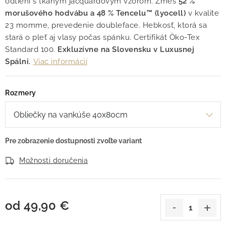
odtieni s tkaným jacquardovým vzorom. Zmes
52 %
morušového hodvábu a 48 % Tencelu™ (lyocell)
v kvalite
23 momme, prevedenie doubleface. Hebkosť, ktorá sa
stará o pleť aj vlasy počas spánku. Certifikát Öko-Tex
Standard 100.
Exkluzívne na Slovensku v Luxusnej
Spálni.
Viac informácií
Rozmery
Možnosti doručenia
od
49,90 €
Jednotková cena: