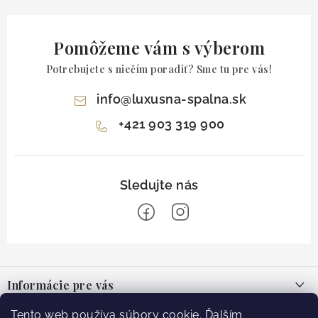
Pomôžeme vám s výberom
Potrebujete s niečím poradiť? Sme tu pre vás!
info
@
luxusna-spalna.sk
+421 903 319 900
Z
á
Informácie pre vás
p
ä
O nás
Tento web používa súbory cookie. Ďalším