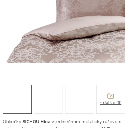
O nás
Blog
Doprava
Kontakt
Obchodné podmienky
Podmienky ochrany osobných údajov
Reklamačný poriadok
Vrátenie tovaru
+ ďalšie (6)
Obliečky
SICHOU Hina
v jedinečnom metalicky ružovom