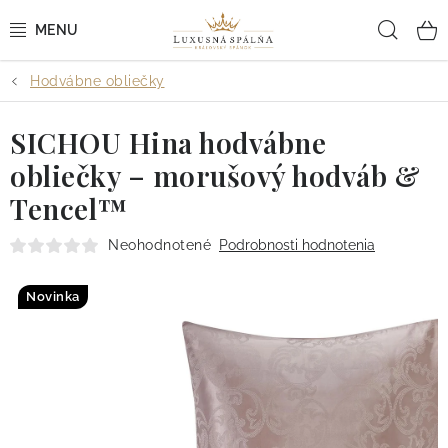
Prejsť
Hľad
na
obsah
Hodvábne obliečky
POSTEĽNÉ OBLIEČKY
SICHOU Hina hodvábne
POSTEĽNÉ PLACHTY
obliečky – morušový hodváb &
PREHOZY A PAPLÓNY
Tencel™
VANKÚŠE A OBLIEČKY
Neohodnotené
Podrobnosti hodnotenia
BYTOVÝ TEXTIL
Novinka
KÚPEĽŇA + WELLNESS
DIZAJNÉRI