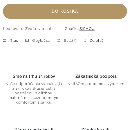
DO KOŠÍKA
Kód tovaru:
Zvoľte variant
Značka:
SICHOU
Tlač
Opýtať sa
Strážiť
Zdieľať
Sme na trhu 15 rokov
Zákaznícká podpora
Naše odporúčania vychádzajú
radi Vám poradíme s výberom
z 15 rokov skúseností s
posteľnou bielizňou,
materiálmi a každodenným
komfortom spánku.
Záruka spokojnosti
Záruka kvality