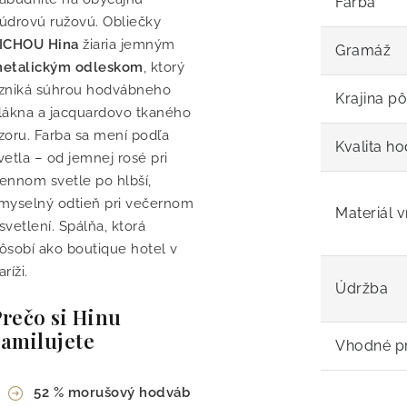
Farba
údrovú ružovú. Obliečky
ICHOU Hina
žiaria jemným
Gramáž
etalickým odleskom
, ktorý
zniká súhrou hodvábneho
Krajina p
lákna a jacquardovo tkaného
zoru. Farba sa mení podľa
Kvalita h
vetla – od jemnej rosé pri
ennom svetle po hlbší,
myselný odtieň pri večernom
Materiál 
svetlení. Spálňa, ktorá
ôsobí ako boutique hotel v
aríži.
Údržba
Prečo si Hinu
zamilujete
Vhodné pr
52 % morušový hodváb