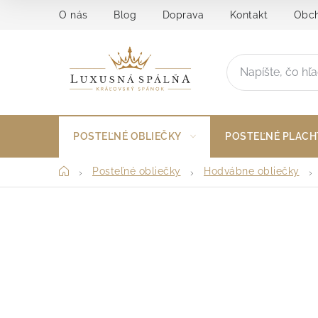
Prejsť
O nás
Blog
Doprava
Kontakt
Obch
na
obsah
POSTEĽNÉ OBLIEČKY
POSTEĽNÉ PLACH
Domov
Posteľné obliečky
Hodvábne obliečky
B
o
č
n