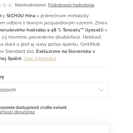
Neohodnotené
Podrobnosti hodnotenia
čky
SICHOU Hina
v jedinečnom metalicky
om odtieni s tkaným jacquardovým vzorom. Zmes
morušového hodvábu a 48 % Tencelu™ (lyocell)
v
te 23 momme, prevedenie doubleface. Hebkosť,
sa stará o pleť aj vlasy počas spánku. Certifikát
ex Standard 100.
Exkluzívne na Slovensku v
ej Spálni.
Viac informácií
ry
žnosti doručenia