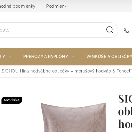
odné podmienky
Podmienky ochrany osobných údajov
TY
PREHOZY A PAPLÓNY
VANKÚŠE A OBLIEČK
SICHOU Hina hodvábne obliečky – morušový hodváb & Tencel
SI
Novinka
ob
ho