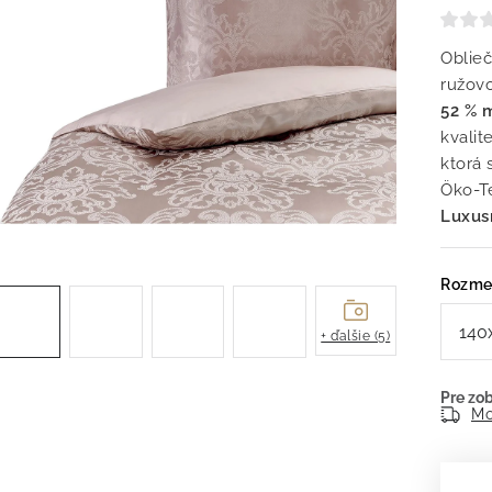
Oblie
ružov
52 % 
kvali
ktorá 
Öko-T
Luxusn
Rozme
+ ďalšie (5)
Mo