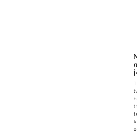
N
o
T
t
b
t
t
k
o