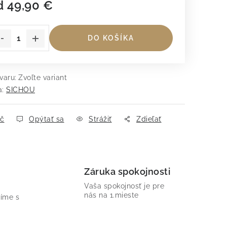
d
49,90 €
dnotková cena:
DO KOŠÍKA
varu:
Zvoľte variant
a:
SICHOU
ač
Opýtať sa
Strážiť
Zdieľať
Záruka spokojnosti
Vaša spokojnosť je pre
nás na 1.mieste
íme s