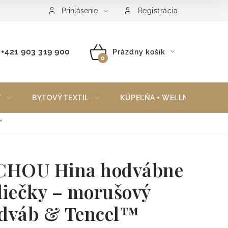
Reklamačný poriadok
Vrátenie tovaru
Prihlásenie
Registrácia
+421 903 319 900
Prázdny košík
NÁKUPNÝ
KOŠÍK
Y
BYTOVÝ TEXTIL
KÚPEĽŇA + WELLNESS
™
CHOU Hina hodvábne
liečky – morušový
dváb & Tencel™