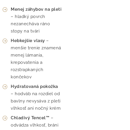
Menej záhybov na pleti
– hladký povrch
nezanecháva ráno
stopy na tvári
Hebkejšie vlasy
–
menšie trenie znamená
menej lámania,
krepovatenia a
rozstrapkaných
končekov
Hydratovaná pokožka
– hodváb na rozdiel od
bavlny nevysáva z pleti
vlhkosť ani nočný krém
Chladivý Tencel™
–
odvádza vlhkosť, bráni