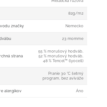
Metalická ružová
82g/m2
ôvodu značky
Nemecko
odvábu
23 momme
55 % morušový hodváb,
vrchná strana
52 % morušový hodváb,
48 % Tencel™ (lyocell)
Pranie 30 °C šetrný
program, bez aviváže
e alergikov
Áno