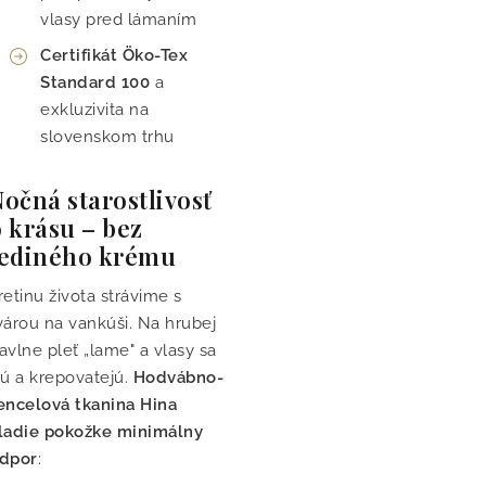
vlasy pred lámaním
Certifikát Öko-Tex
Standard 100
a
exkluzivita na
slovenskom trhu
očná starostlivosť
 krásu – bez
jediného krému
retinu života strávime s
várou na vankúši. Na hrubej
avlne pleť „lame" a vlasy sa
rú a krepovatejú.
Hodvábno-
encelová tkanina Hina
ladie pokožke minimálny
dpor
: