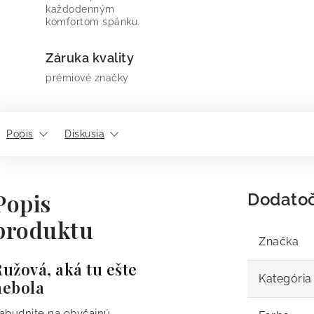
každodenným
komfortom spánku.
Záruka kvality
prémiové značky
Popis
Diskusia
Popis
Dodato
produktu
Značka
užová, aká tu ešte
Kategória
nebola
abudnite na obyčajnú