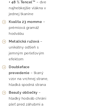
+ 48 % Tencel™
– dve
najhebkejšie vlákna v
jednej tkanine
Kvalita 23 momme
–
prémiová gramáž
hodvábu
Metalická ružová
–
unikátny odtieň s
jemným perleťovým
efektom
Doubleface
prevedenie
– tkaný
vzor na vrchnej strane,
hladká spodná strana
Beauty obliečky
–
hladký hodváb chráni
pleť pred záhybmi a