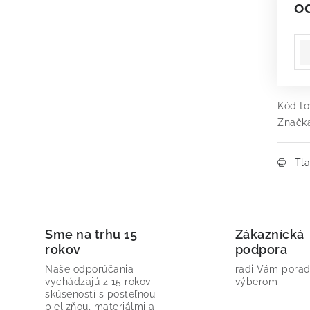
o
Je
Kód to
Značk
Tl
Sme na trhu 15
Zákaznícká
rokov
podpora
Naše odporúčania
radi Vám porad
vychádzajú z 15 rokov
výberom
skúseností s posteľnou
bielizňou, materiálmi a