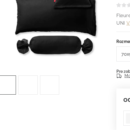
Fleur
UNI
V
Rozme
Mo
o
Je