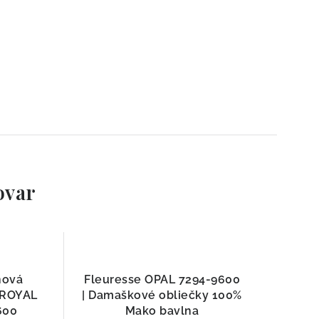
ovar
nová
Fleuresse OPAL 7294-9600
ň ROYAL
| Damaškové obliečky 100%
600
Mako bavlna