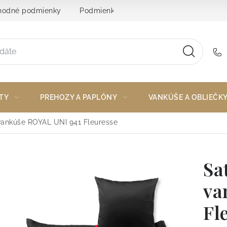
odné podmienky
Podmienky ochrany osobných údajov
TY
PREHOZY A PAPLÓNY
VANKÚŠE A OBLIEČK
vankúše ROYAL UNI 941 Fleuresse
Sa
va
Fl