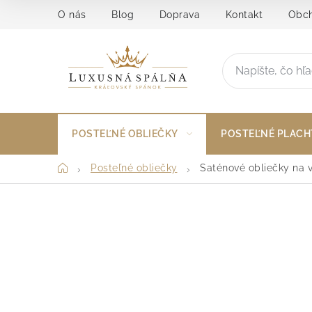
Prejsť
O nás
Blog
Doprava
Kontakt
Obch
na
obsah
POSTEĽNÉ OBLIEČKY
POSTEĽNÉ PLACH
Domov
Posteľné obliečky
Saténové obliečky na 
B
o
č
n