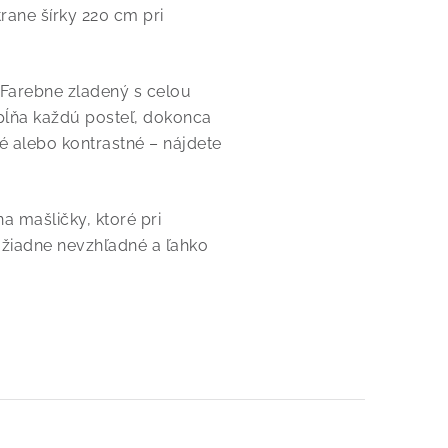
trane šírky 220 cm pri
. Farebne zladený s celou
pĺňa každú posteľ, dokonca
é alebo kontrastné – nájdete
a mašličky, ktoré pri
 žiadne nevzhľadné a ľahko