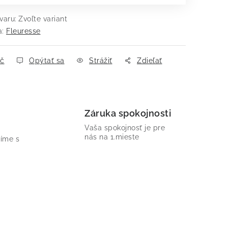
varu:
Zvoľte variant
a:
Fleuresse
ač
Opýtať sa
Strážiť
Zdieľať
Záruka spokojnosti
Vaša spokojnosť je pre
nás na 1.mieste
íme s