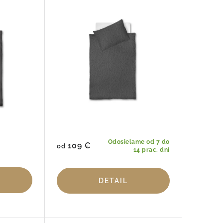
Odosielame od 7 do
109 €
od
14 prac. dní
DETAIL