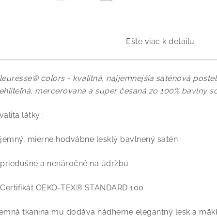
Ešte viac k detailu
leuresse® colors - kvalitná, najjemnejšia saténová posteľ
ehliteľná, mercerovaná a super česaná zo 100% bavlny so
valita látky :
 jemný, mierne hodvábne lesklý bavlnený satén
 priedušné a nenáročné na údržbu
 Certifikát OEKO-TEX® STANDARD 100
emná tkanina mu dodáva nádherne elegantný lesk a mäkk