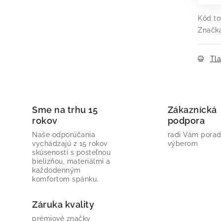
Kód to
Značk
Tl
Sme na trhu 15
Zákaznícká
rokov
podpora
Naše odporúčania
radi Vám porad
vychádzajú z 15 rokov
výberom
skúseností s posteľnou
bielizňou, materiálmi a
každodenným
komfortom spánku.
Záruka kvality
prémiové značky