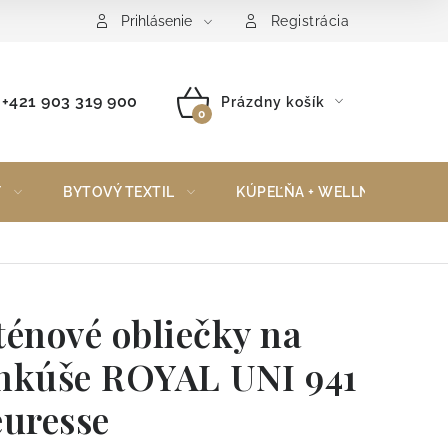
Reklamačný poriadok
Vrátenie tovaru
Prihlásenie
Registrácia
+421 903 319 900
Prázdny košík
NÁKUPNÝ
KOŠÍK
Y
BYTOVÝ TEXTIL
KÚPEĽŇA + WELLNESS
ténové obliečky na
nkúše ROYAL UNI 941
euresse