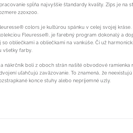
pracovanie spĺňa najvyššie štandardy kvality. Zips je na s
ozmere 220x200.
leuresse® colors je kultúrou spánku v celej svojej kráse
olekciou Fleuresse®, je farebný program dokonalý a do
j so obliečkami a obliečkami na vankúše. Či už harmonick
u všetky farby.
a nákrčník boli z oboch strán našité obvodové ramienka n
dvojení uľahčujú zaväzovanie. To znamená, že neexistujú
ozstrapkané konce stuhy alebo nepríjemné uzly.