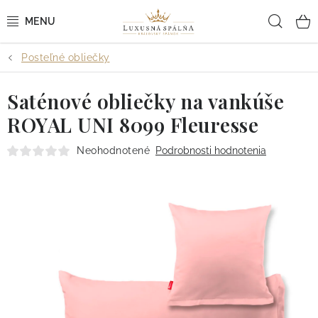
Prejsť
Hľad
na
obsah
Posteľné obliečky
POSTEĽNÉ OBLIEČKY
Saténové obliečky na vankúše
POSTEĽNÉ PLACHTY
ROYAL UNI 8099 Fleuresse
PREHOZY A PAPLÓNY
Neohodnotené
Podrobnosti hodnotenia
VANKÚŠE A OBLIEČKY
BYTOVÝ TEXTIL
KÚPEĽŇA + WELLNESS
DIZAJNÉRI