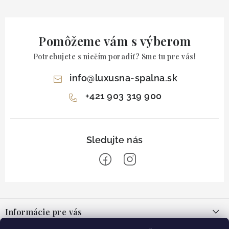
Pomôžeme vám s výberom
Potrebujete s niečím poradiť? Sme tu pre vás!
info
@
luxusna-spalna.sk
+421 903 319 900
Z
á
Informácie pre vás
p