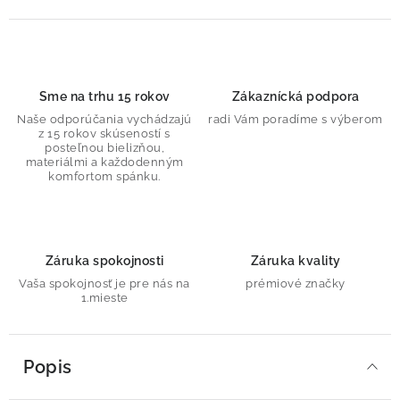
Sme na trhu 15 rokov
Zákaznícká podpora
Naše odporúčania vychádzajú
radi Vám poradíme s výberom
z 15 rokov skúseností s
posteľnou bielizňou,
materiálmi a každodenným
komfortom spánku.
Záruka spokojnosti
Záruka kvality
Vaša spokojnosť je pre nás na
prémiové značky
1.mieste
Popis