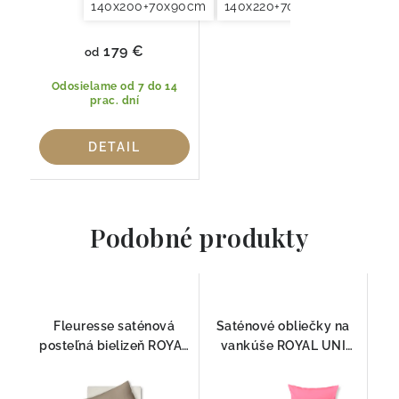
140x200+70x90cm
140x220+70x90cm
179 €
od
Odosielame od 7 do 14
prac. dní
DETAIL
Podobné produkty
Fleuresse saténová
Saténové obliečky na
posteľná bielizeň ROYAL
vankúše ROYAL UNI
UNI Kameň 9042
8300 Fleuresse