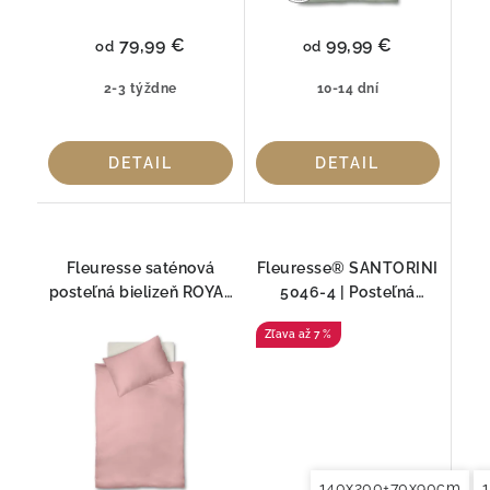
79,99 €
99,99 €
od
od
2-3 týždne
10-14 dní
DETAIL
DETAIL
Fleuresse saténová
Fleuresse® SANTORINI
posteľná bielizeň ROYAL
5046-4 | Posteľná
UNI 8099
bielizeň Mako-Satén
až 7 %
140x200+70x90cm