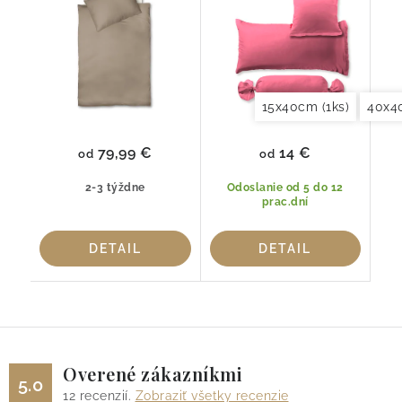
15x40cm (1ks)
40x4
79,99 €
14 €
od
od
2-3 týždne
Odoslanie od 5 do 12
prac.dní
DETAIL
DETAIL
Overené zákazníkmi
5.0
12
recenzií.
Zobraziť všetky recenzie