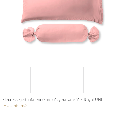
O nás
Blog
Doprava
Kontakt
Obchodné podmienky
Podmienky ochrany osobných údajov
Reklamačný poriadok
Vrátenie tovaru
Fleuresse jednofarebné obliečky na vankúše Royal UNI
Viac informácií