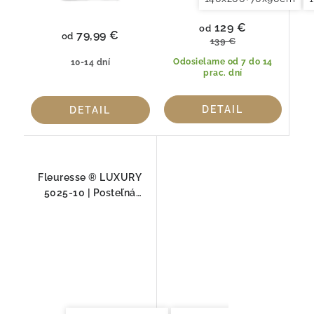
129 €
od
79,99 €
od
139 €
Odosielame od 7 do 14
10-14 dní
prac. dní
DETAIL
DETAIL
Fleuresse ® LUXURY
5025-10 | Posteľná
bielizeň TENCEL™
Lyocell Lúčne kvety