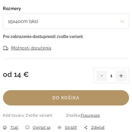
Rozmery
Možnosti doručenia
od
14 €
Jednotková cena:
DO KOŠÍKA
Kód tovaru:
Zvoľte variant
Značka:
Fleuresse
Tlač
Opýtať sa
Strážiť
Zdieľať