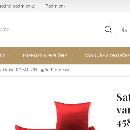
odné podmienky
Podmienky ochrany osobných údajov
TY
PREHOZY A PAPLÓNY
VANKÚŠE A OBLIEČK
vankúše ROYAL UNI 4580 Fleuresse
Sa
va
45