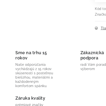
Kód to
Značk
Tl
Sme na trhu 15
Zákaznícká
rokov
podpora
Naše odporúčania
radi Vám porad
vychádzajú z 15 rokov
výberom
skúseností s posteľnou
bielizňou, materiálmi a
každodenným
komfortom spánku.
Záruka kvality
prémiové značky