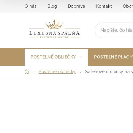
Prejsť
O nás
Blog
Doprava
Kontakt
Obch
na
obsah
POSTEĽNÉ OBLIEČKY
POSTEĽNÉ PLACH
Domov
Posteľné obliečky
Saténové obliečky na 
B
o
č
n