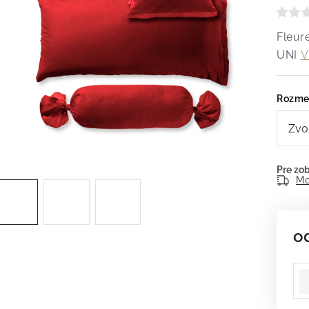
Fleur
UNI
V
Rozme
Mo
o
Je