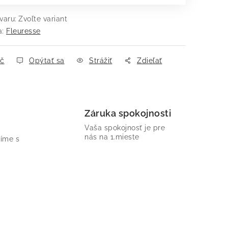
varu:
Zvoľte variant
a:
Fleuresse
ač
Opýtať sa
Strážiť
Zdieľať
Záruka spokojnosti
Vaša spokojnosť je pre
nás na 1.mieste
íme s