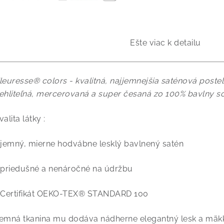
Ešte viac k detailu
leuresse® colors - kvalitná, najjemnejšia saténová posteľ
ehliteľná, mercerovaná a super česaná zo 100% bavlny so
valita látky :
 jemný, mierne hodvábne lesklý bavlnený satén
 priedušné a nenáročné na údržbu
 Certifikát OEKO-TEX® STANDARD 100
emná tkanina mu dodáva nádherne elegantný lesk a mäkk