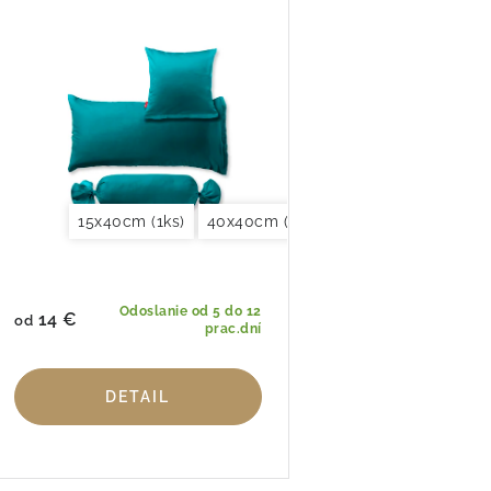
15x40cm (1ks)
40x40cm (2ks)
40x60cm (2ks)
40
Odoslanie od 5 do 12
14 €
od
prac.dní
DETAIL