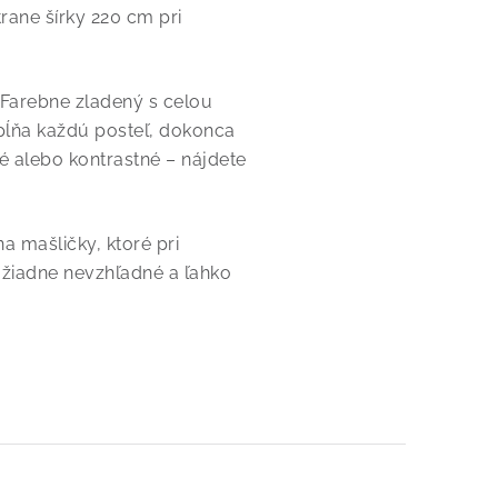
trane šírky 220 cm pri
. Farebne zladený s celou
pĺňa každú posteľ, dokonca
é alebo kontrastné – nájdete
a mašličky, ktoré pri
 žiadne nevzhľadné a ľahko