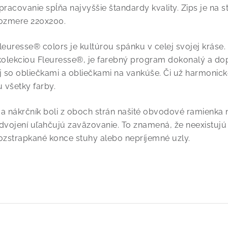
pracovanie spĺňa najvyššie štandardy kvality. Zips je na s
ozmere 220x200.
leuresse® colors je kultúrou spánku v celej svojej kráse
olekciou Fleuresse®, je farebný program dokonalý a do
j so obliečkami a obliečkami na vankúše. Či už harmonick
u všetky farby.
a nákrčník boli z oboch strán našité obvodové ramienka n
dvojení uľahčujú zaväzovanie. To znamená, že neexistujú
ozstrapkané konce stuhy alebo nepríjemné uzly.