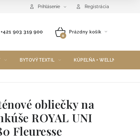
Reklamačný poriadok
Vrátenie tovaru
Prihlásenie
Registrácia
+421 903 319 900
Prázdny košík
NÁKUPNÝ
KOŠÍK
Y
BYTOVÝ TEXTIL
KÚPEĽŇA + WELLNESS
ténové obliečky na
nkúše ROYAL UNI
80 Fleuresse