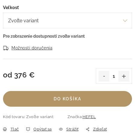
Veľkosť
Možnosti doručenia
od
376 €
Jednotková cena:
DO KOŠÍKA
Kód tovaru:
Zvoľte variant
Značka:
HEFEL
Tlač
Opýtať sa
Strážiť
Zdieľať