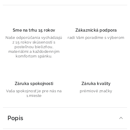
Sme na trhu 15 rokov
Zákaznícká podpora
Naše odporúčania vychádzajú
radi Vám poradíme s výberom
z 15 rokov skúseností s
posteľnou bielizňou,
materiálmi a každodenným
komfortom spánku.
Záruka spokojnosti
Záruka kvality
Vaša spokojnosť je pre nás na
prémiové značky
1.mieste
Popis