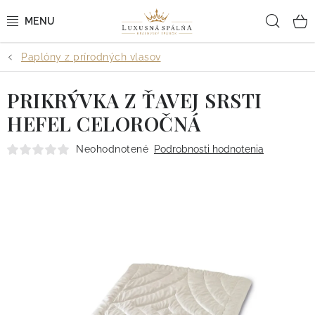
Prejsť
Hľad
na
obsah
Paplóny z prírodných vlasov
POSTEĽNÉ OBLIEČKY
PRIKRÝVKA Z ŤAVEJ SRSTI
POSTEĽNÉ PLACHTY
HEFEL CELOROČNÁ
PREHOZY A PAPLÓNY
Neohodnotené
Podrobnosti hodnotenia
VANKÚŠE A OBLIEČKY
BYTOVÝ TEXTIL
KÚPEĽŇA + WELLNESS
DIZAJNÉRI