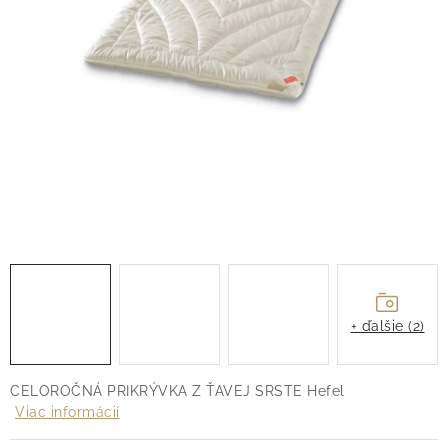
O nás
Blog
Doprava
Kontakt
Obchodné podmienky
Podmienky ochrany osobných údajov
Reklamačný poriadok
Vrátenie tovaru
+ ďalšie (2)
CELOROČNÁ PRIKRÝVKA Z ŤAVEJ SRSTE Hefel
Viac informácií