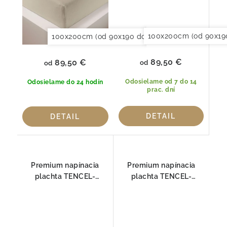
100x200cm (od 90x19
100x200cm (od 90x190 do 120x220cm)
150x20
89,50 €
89,50 €
od
od
Odosielame od 7 do 14
Odosielame do 24 hodín
prac. dní
DETAIL
DETAIL
Premium napínacia
Premium napínacia
plachta TENCEL-
plachta TENCEL-
JERSEY, LIND HEFEL
JERSEY, MOOS HEFEL