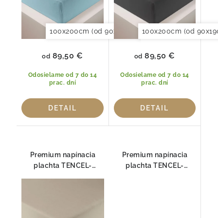
100x200cm (od 90x190 do 120x220cm)
100x200cm (od 90x19
150x20
89,50 €
89,50 €
od
od
Odosielame od 7 do 14
Odosielame od 7 do 14
prac. dní
prac. dní
DETAIL
DETAIL
Premium napínacia
Premium napínacia
plachta TENCEL-
plachta TENCEL-
JERSEY, KAMEŇ HEFEL
JERSEY, MODRÁ HEFEL