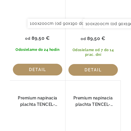
100x200cm (od 90x190 do 120x220cm)
150x20
100x200cm (od 90x19
89,50 €
89,50 €
od
od
Odosielame do 24 hodín
Odosielame od 7 do 14
prac. dní
DETAIL
DETAIL
Premium napínacia
Premium napínacia
plachta TENCEL-
plachta TENCEL-
JERSEY, BIELA HEFEL
JERSEY, CHAMPAGNER
HEFEL