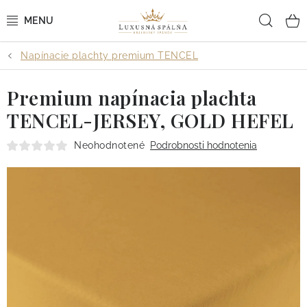
Prejsť
Hľad
na
obsah
Napínacie plachty premium TENCEL
POSTEĽNÉ OBLIEČKY
Premium napínacia plachta
POSTEĽNÉ PLACHTY
TENCEL-JERSEY, GOLD HEFEL
PREHOZY A PAPLÓNY
Neohodnotené
Podrobnosti hodnotenia
VANKÚŠE A OBLIEČKY
BYTOVÝ TEXTIL
KÚPEĽŇA + WELLNESS
DIZAJNÉRI