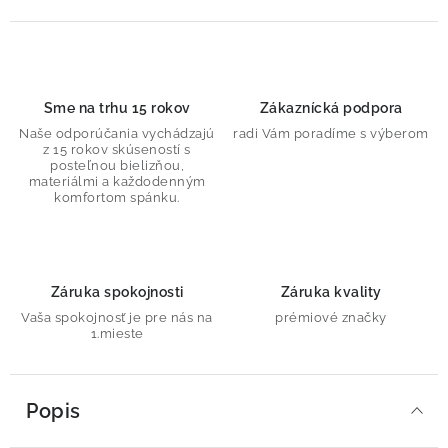
Sme na trhu 15 rokov
Zákaznícká podpora
Naše odporúčania vychádzajú
radi Vám poradíme s výberom
z 15 rokov skúseností s
posteľnou bielizňou,
materiálmi a každodenným
komfortom spánku.
Záruka spokojnosti
Záruka kvality
Vaša spokojnosť je pre nás na
prémiové značky
1.mieste
Popis