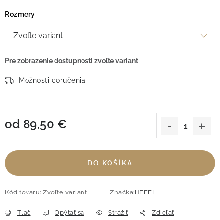
Rozmery
Možnosti doručenia
od
89,50 €
Jednotková cena:
DO KOŠÍKA
Kód tovaru:
Zvoľte variant
Značka:
HEFEL
Tlač
Opýtať sa
Strážiť
Zdieľať