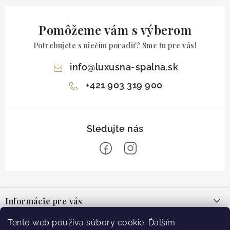
Pomôžeme vám s výberom
Potrebujete s niečím poradiť? Sme tu pre vás!
info
@
luxusna-spalna.sk
+421 903 319 900
Z
á
Informácie pre vás
p
ä
O nás
Tento web používa súbory cookie. Ďalším
Facebook