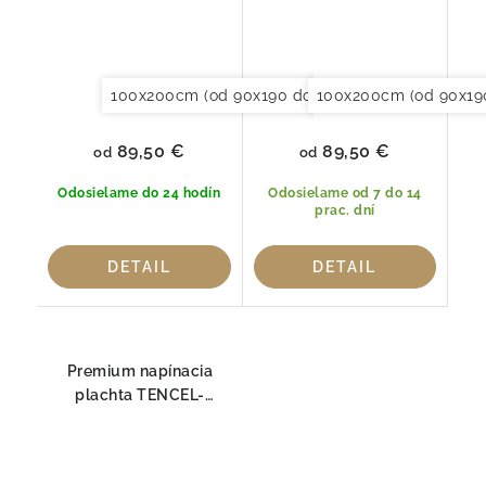
100x200cm (od 90x190 do 120x220cm)
100x200cm (od 90x19
150x20
89,50 €
89,50 €
od
od
Odosielame do 24 hodín
Odosielame od 7 do 14
prac. dní
DETAIL
DETAIL
Premium napínacia
plachta TENCEL-
JERSEY, TAUPE HEFEL