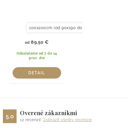
100x200cm (od 90x190 do 120x220cm)
150x20
89,50 €
od
Odosielame od 7 do 14
prac. dní
DETAIL
Overené zákazníkmi
5.0
12
recenzií.
Zobraziť všetky recenzie