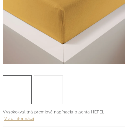
O nás
Blog
Doprava
Kontakt
Obchodné podmienky
Podmienky ochrany osobných údajov
Reklamačný poriadok
Vrátenie tovaru
Vysokokvalitná prémiová napínacia plachta HEFEL
Viac informácií