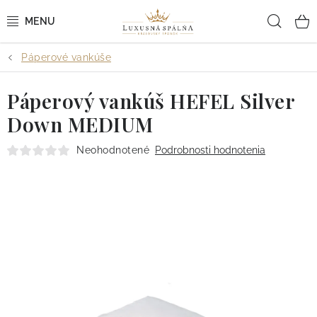
Prejsť
Hľad
na
obsah
Páperové vankúše
POSTEĽNÉ OBLIEČKY
Páperový vankúš HEFEL Silver
POSTEĽNÉ PLACHTY
Down MEDIUM
PREHOZY A PAPLÓNY
Neohodnotené
Podrobnosti hodnotenia
VANKÚŠE A OBLIEČKY
BYTOVÝ TEXTIL
KÚPEĽŇA + WELLNESS
DIZAJNÉRI