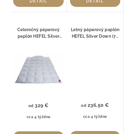
DETAIL
DETAIL
Celoročný páperový
Letný páperový paplón
paplón HEFEL Silver
HEFEL Silver Down (78
Down (187 g/m²) s Aloe
g/m²)
Vera
236,50 €
329 €
od
od
cca 4 týždne
cca 4 týždne