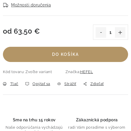
Možnosti doručenia
od
63,50 €
Jednotková cena:
DO KOŠÍKA
Kód tovaru:
Zvoľte variant
Značka:
HEFEL
Tlač
Opýtať sa
Strážiť
Zdieľať
Sme na trhu 15 rokov
Zákaznícká podpora
Naše odporúčania vychádzajú
radi Vám poradíme s výberom