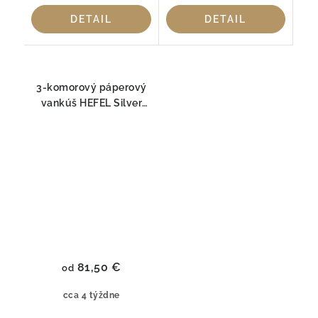
DETAIL
DETAIL
3-komorový páperový
vankúš HEFEL Silver
Down SOFT
81,50 €
od
cca 4 týždne