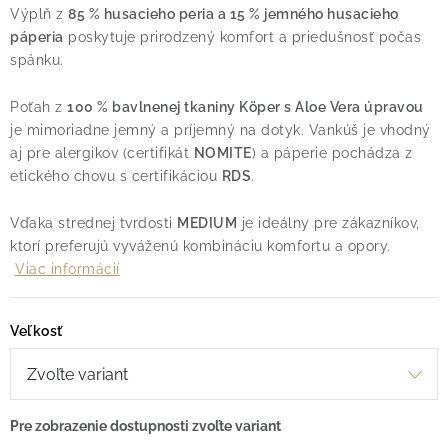
Výplň z
85 % husacieho peria a 15 % jemného husacieho
páperia
poskytuje prirodzený komfort a priedušnosť počas
spánku.
Poťah z
100 % bavlnenej tkaniny Köper s Aloe Vera úpravou
je mimoriadne jemný a príjemný na dotyk. Vankúš je vhodný
aj pre alergikov (certifikát
NOMITE
) a páperie pochádza z
etického chovu s certifikáciou
RDS
.
Vďaka strednej tvrdosti
MEDIUM
je ideálny pre zákazníkov,
ktorí preferujú vyváženú kombináciu komfortu a opory.
Viac informácií
Veľkosť