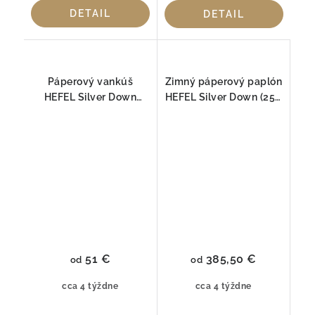
DETAIL
DETAIL
Páperový vankúš
Zimný páperový paplón
HEFEL Silver Down
HEFEL Silver Down (250
SOFT
g/m²)
51 €
385,50 €
od
od
cca 4 týždne
cca 4 týždne