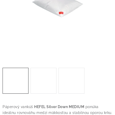
O nás
Blog
Doprava
Kontakt
Obchodné podmienky
Podmienky ochrany osobných údajov
Reklamačný poriadok
Vrátenie tovaru
Páperový vankúš
HEFEL Silver Down MEDIUM
ponúka
ideálnu rovnováhu medzi mäkkosťou a stabilnou oporou krku.