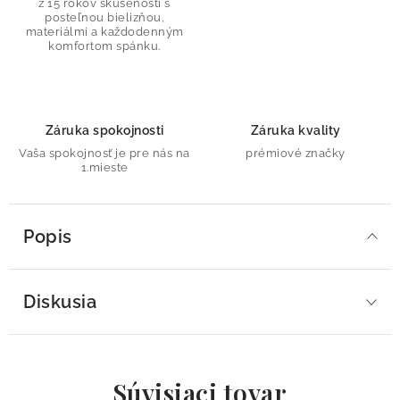
z 15 rokov skúseností s
posteľnou bielizňou,
materiálmi a každodenným
komfortom spánku.
Záruka spokojnosti
Záruka kvality
Vaša spokojnosť je pre nás na
prémiové značky
1.mieste
Popis
Diskusia
Súvisiaci tovar