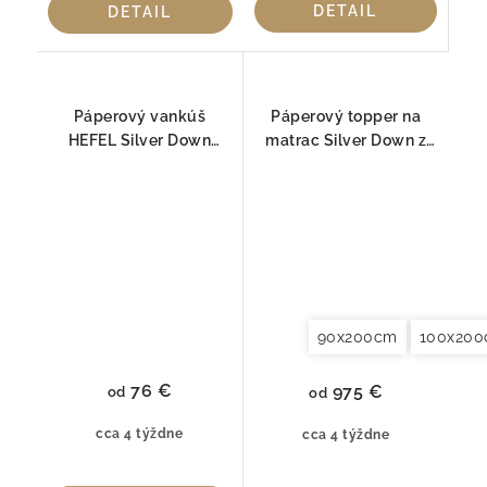
DETAIL
DETAIL
Páperový vankúš
Páperový topper na
HEFEL Silver Down
matrac Silver Down z
FIRM
husacieho peria Hefel
90x200cm
100x20
76 €
975 €
od
od
cca 4 týždne
cca 4 týždne