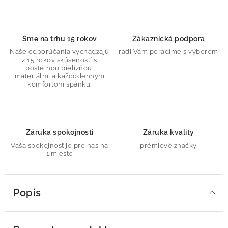
Sme na trhu 15 rokov
Zákaznícká podpora
Naše odporúčania vychádzajú
radi Vám poradíme s výberom
z 15 rokov skúseností s
posteľnou bielizňou,
materiálmi a každodenným
komfortom spánku.
Záruka spokojnosti
Záruka kvality
Vaša spokojnosť je pre nás na
prémiové značky
1.mieste
Popis