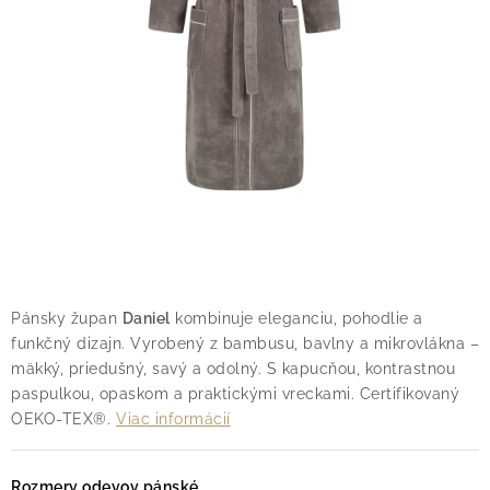
O nás
Blog
Doprava
Kontakt
Obchodné podmienky
Podmienky ochrany osobných údajov
Reklamačný poriadok
Vrátenie tovaru
Pánsky župan
Daniel
kombinuje eleganciu, pohodlie a
funkčný dizajn. Vyrobený z bambusu, bavlny a mikrovlákna –
mäkký, priedušný, savý a odolný. S kapucňou, kontrastnou
paspulkou, opaskom a praktickými vreckami. Certifikovaný
OEKO-TEX®.
Viac informácií
Rozmery odevov pánské