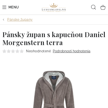
Prejsť
Hľad
na
obsah
Pánske župany
POSTEĽNÉ OBLIEČKY
Pánsky župan s kapucňou Daniel
POSTEĽNÉ PLACHTY
Morgenstern terra
PREHOZY A PAPLÓNY
Neohodnotené
Podrobnosti hodnotenia
VANKÚŠE A OBLIEČKY
BYTOVÝ TEXTIL
KÚPEĽŇA + WELLNESS
DIZAJNÉRI