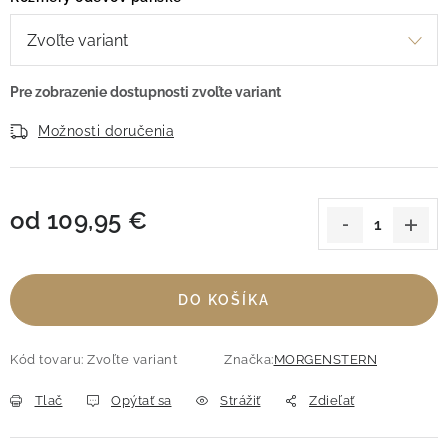
Možnosti doručenia
od
109,95 €
Jednotková cena:
DO KOŠÍKA
Kód tovaru:
Zvoľte variant
Značka:
MORGENSTERN
Tlač
Opýtať sa
Strážiť
Zdieľať