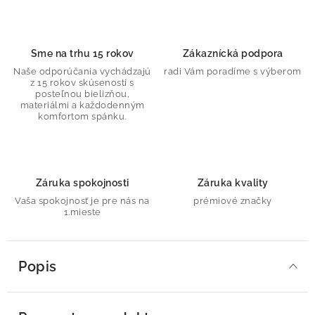
Sme na trhu 15 rokov
Zákaznícká podpora
Naše odporúčania vychádzajú
radi Vám poradíme s výberom
z 15 rokov skúseností s
posteľnou bielizňou,
materiálmi a každodenným
komfortom spánku.
Záruka spokojnosti
Záruka kvality
Vaša spokojnosť je pre nás na
prémiové značky
1.mieste
Popis