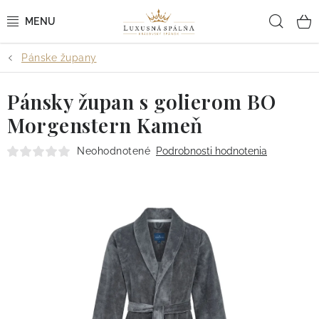
Prejsť
Hľad
na
obsah
Pánske župany
POSTEĽNÉ OBLIEČKY
Pánsky župan s golierom BO
POSTEĽNÉ PLACHTY
Morgenstern Kameň
PREHOZY A PAPLÓNY
Neohodnotené
Podrobnosti hodnotenia
VANKÚŠE A OBLIEČKY
BYTOVÝ TEXTIL
KÚPEĽŇA + WELLNESS
DIZAJNÉRI