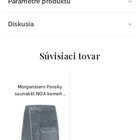
Parametre produktu
Diskusia
Súvisiaci tovar
Morgenstern Pánsky
saunakilt NOA kameň –
luxusný kilt do sauny zo
100% bavlny