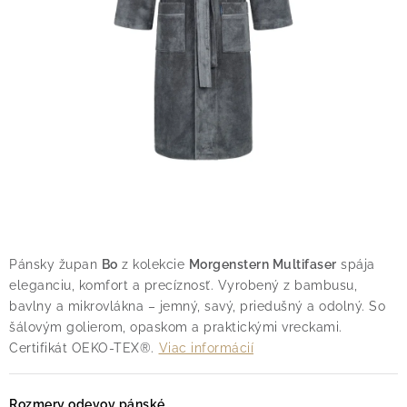
O nás
Blog
Doprava
Kontakt
Obchodné podmienky
Podmienky ochrany osobných údajov
Reklamačný poriadok
Vrátenie tovaru
Pánsky župan
Bo
z kolekcie
Morgenstern Multifaser
spája
eleganciu, komfort a precíznosť. Vyrobený z bambusu,
bavlny a mikrovlákna – jemný, savý, priedušný a odolný. So
šálovým golierom, opaskom a praktickými vreckami.
Certifikát OEKO-TEX®.
Viac informácií
Rozmery odevov pánské