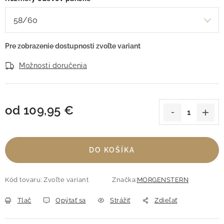
Možnosti doručenia
od
109,95 €
Jednotková cena:
DO KOŠÍKA
Kód tovaru:
Zvoľte variant
Značka:
MORGENSTERN
Tlač
Opýtať sa
Strážiť
Zdieľať