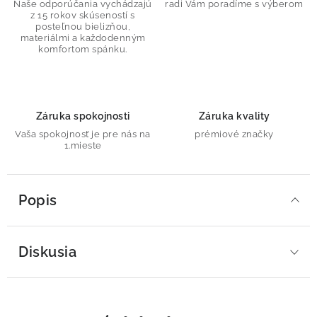
Naše odporúčania vychádzajú
radi Vám poradíme s výberom
z 15 rokov skúseností s
posteľnou bielizňou,
materiálmi a každodenným
komfortom spánku.
Záruka spokojnosti
Záruka kvality
Vaša spokojnosť je pre nás na
prémiové značky
1.mieste
Popis
Diskusia