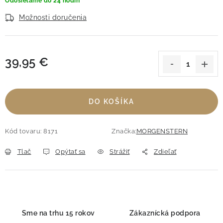
Odosielame do 24 hodín
Možnosti doručenia
39,95 €
Jednotková cena:
DO KOŠÍKA
Kód tovaru:
8171
Značka:
MORGENSTERN
Tlač
Opýtať sa
Strážiť
Zdieľať
Sme na trhu 15 rokov
Zákaznícká podpora