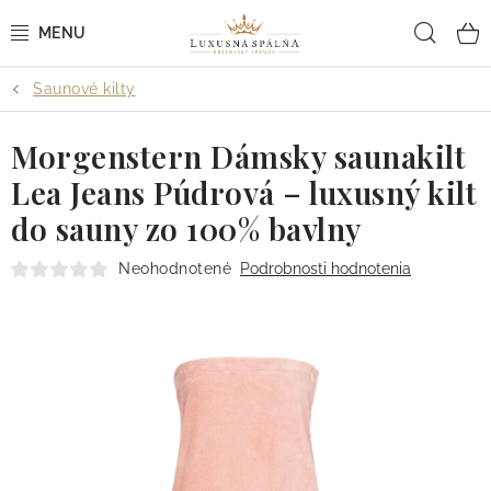
Prejsť
Hľad
na
obsah
Saunové kilty
POSTEĽNÉ OBLIEČKY
Morgenstern Dámsky saunakilt
POSTEĽNÉ PLACHTY
Lea Jeans Púdrová – luxusný kilt
PREHOZY A PAPLÓNY
do sauny zo 100% bavlny
VANKÚŠE A OBLIEČKY
Neohodnotené
Podrobnosti hodnotenia
BYTOVÝ TEXTIL
KÚPEĽŇA + WELLNESS
DIZAJNÉRI