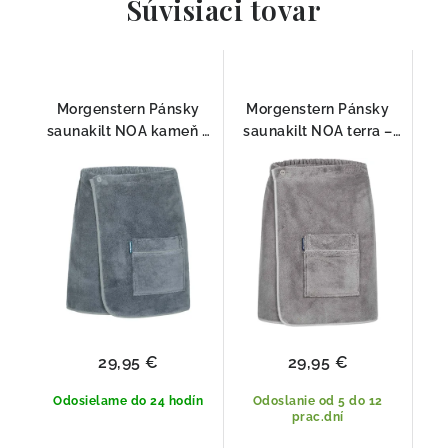
Súvisiaci tovar
Morgenstern Pánsky
Morgenstern Pánsky
saunakilt NOA kameň –
saunakilt NOA terra –
luxusný kilt do sauny zo
luxusný kilt do sauny zo
100% bavlny
100% bavlny
29,95 €
29,95 €
Odosielame do 24 hodín
Odoslanie od 5 do 12
prac.dní