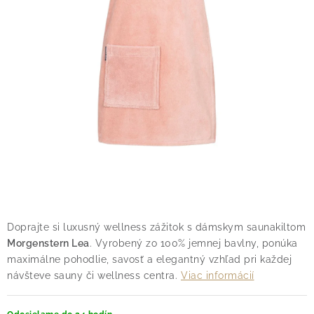
O nás
Blog
Doprava
Kontakt
Obchodné podmienky
Podmienky ochrany osobných údajov
Reklamačný poriadok
Vrátenie tovaru
Doprajte si luxusný wellness zážitok s dámskym saunakiltom
Morgenstern Lea
. Vyrobený zo 100% jemnej bavlny, ponúka
maximálne pohodlie, savosť a elegantný vzhľad pri každej
návšteve sauny či wellness centra.
Viac informácií