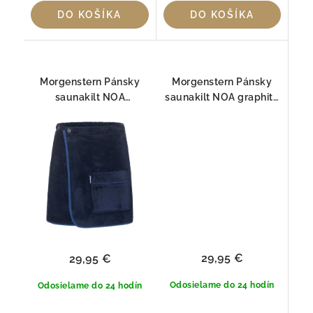
DO KOŠÍKA
DO KOŠÍKA
Morgenstern Pánsky
Morgenstern Pánsky
saunakilt NOA
saunakilt NOA graphit–
tmavomodrý – luxusný
luxusný kilt do sauny zo
kilt do sauny zo 100%
100% bavlny
bavlny
29,95 €
29,95 €
Odosielame do 24 hodín
Odosielame do 24 hodín