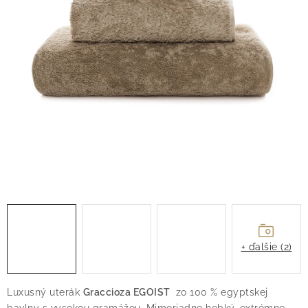
O nás
Blog
Doprava
Kontakt
Obchodné podmienky
Podmienky ochrany osobných údajov
Reklamačný poriadok
Vrátenie tovaru
+ ďalšie (2)
Luxusný uterák
Graccioza EGOIST
zo 100 % egyptskej