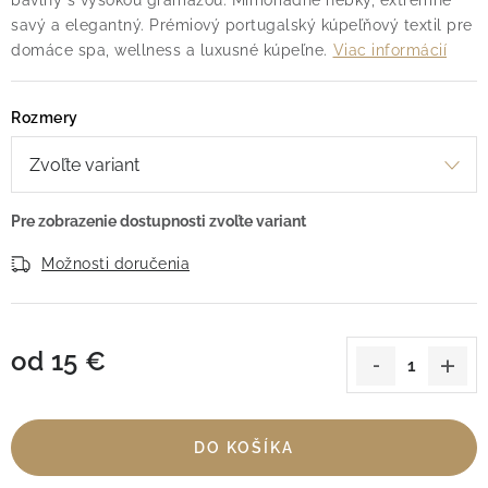
bavlny s vysokou gramážou. Mimoriadne hebký, extrémne
savý a elegantný. Prémiový portugalský kúpeľňový textil pre
domáce spa, wellness a luxusné kúpeľne.
Viac informácií
Rozmery
Možnosti doručenia
od
15 €
Jednotková cena:
DO KOŠÍKA