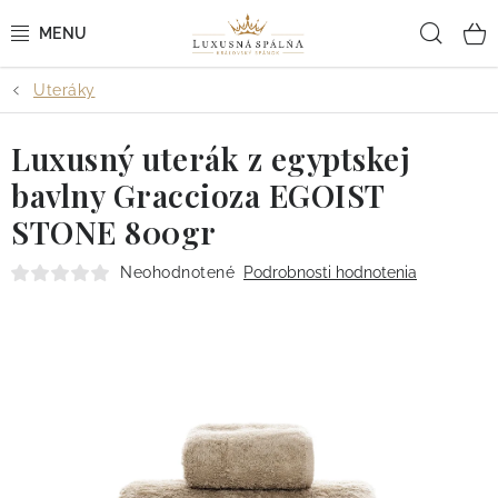
Prejsť
Hľad
na
obsah
Uteráky
POSTEĽNÉ OBLIEČKY
Luxusný uterák z egyptskej
POSTEĽNÉ PLACHTY
bavlny Graccioza EGOIST
PREHOZY A PAPLÓNY
STONE 800gr
VANKÚŠE A OBLIEČKY
Neohodnotené
Podrobnosti hodnotenia
BYTOVÝ TEXTIL
KÚPEĽŇA + WELLNESS
DIZAJNÉRI