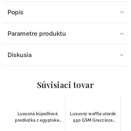
Popis
Parametre produktu
Diskusia
Súvisiaci tovar
Luxusná kúpeľňová
Luxusný waffle uterák
predložka z egyptskej
550 GSM Graccioza
bavlny Egoist Stone
Stone – 100 % česaná