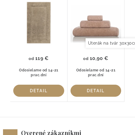
Graccioza
bavlna
Uterák na tvár 30x30
119 €
10,90 €
od
od
Odosielame od 14-21
Odosielame od 14-21
prac.dní
prac.dní
DETAIL
DETAIL
Overené zákazníkmi