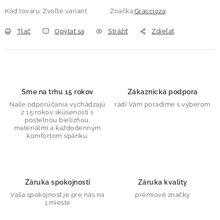
Kód tovaru:
Zvoľte variant
Značka:
Graccioza
Tlač
Opýtať sa
Strážiť
Zdieľať
Sme na trhu 15 rokov
Zákaznícká podpora
Naše odporúčania vychádzajú
radi Vám poradíme s výberom
z 15 rokov skúseností s
posteľnou bielizňou,
materiálmi a každodenným
komfortom spánku.
Záruka spokojnosti
Záruka kvality
Vaša spokojnosť je pre nás na
prémiové značky
1.mieste