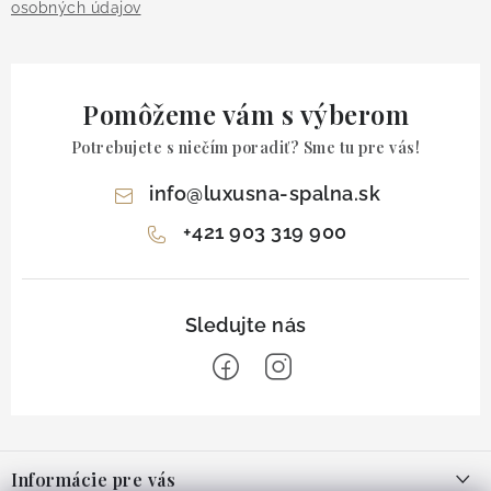
osobných údajov
Pomôžeme vám s výberom
Potrebujete s niečím poradiť? Sme tu pre vás!
info
@
luxusna-spalna.sk
+421 903 319 900
Z
á
Informácie pre vás