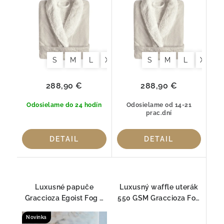
bavlna
S
M
L
XL
S
M
L
XL
288,90 €
288,90 €
Odosielame do 24 hodín
Odosielame od 14-21
prac.dní
DETAIL
DETAIL
Luxusné papuče
Luxusný waffle uterák
Graccioza Egoist Fog –
550 GSM Graccioza Fog
Egyptská bavlna GIZA
– 100 % česaná bavlna
Novinka