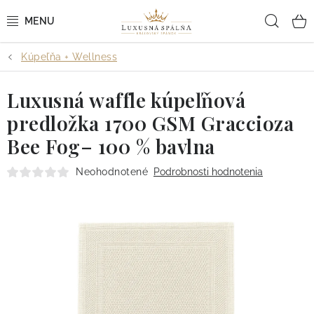
Prejsť
Hľad
na
obsah
Kúpeľňa + Wellness
POSTEĽNÉ OBLIEČKY
Luxusná waffle kúpeľňová
POSTEĽNÉ PLACHTY
predložka 1700 GSM Graccioza
PREHOZY A PAPLÓNY
Bee Fog– 100 % bavlna
VANKÚŠE A OBLIEČKY
Neohodnotené
Podrobnosti hodnotenia
BYTOVÝ TEXTIL
KÚPEĽŇA + WELLNESS
DIZAJNÉRI