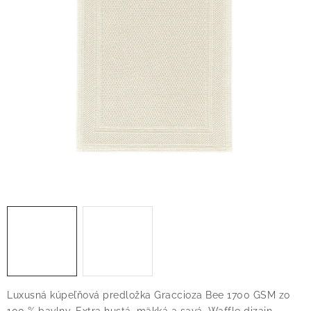
O nás
Blog
Doprava
Kontakt
Obchodné podmienky
Podmienky ochrany osobných údajov
Reklamačný poriadok
Vrátenie tovaru
Luxusná kúpeľňová predložka Graccioza Bee 1700 GSM zo