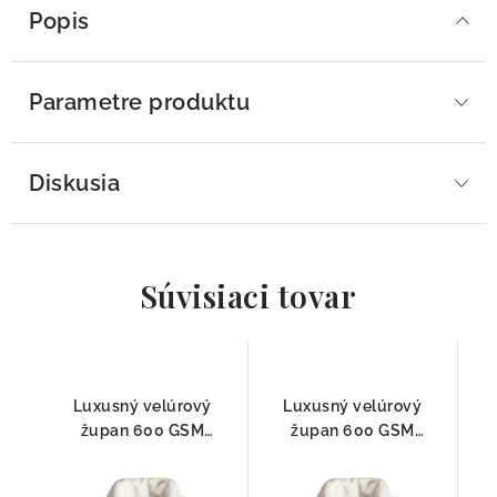
Popis
Parametre produktu
Diskusia
Súvisiaci tovar
Luxusný velúrový
Luxusný velúrový
župan 600 GSM
župan 600 GSM
Graccioza Egoist
Graccioza Egoist Fog –
Natural– 100 % česaná
100 % česaná bavlna