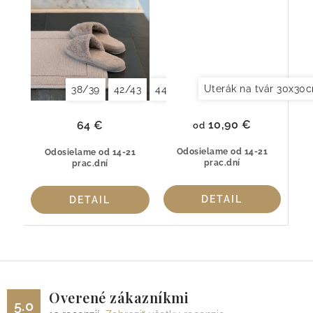
Uterák na tvár 30x30
38/39
42/43
44/45
10,90 €
64 €
od
Odosielame od 14-21
Odosielame od 14-21
prac.dní
prac.dní
DETAIL
DETAIL
Overené zákazníkmi
5.0