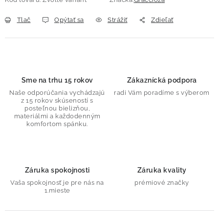
Tlač
Opýtať sa
Strážiť
Zdieľať
Sme na trhu 15 rokov
Zákaznícká podpora
Naše odporúčania vychádzajú
radi Vám poradíme s výberom
z 15 rokov skúseností s
posteľnou bielizňou,
materiálmi a každodenným
komfortom spánku.
Záruka spokojnosti
Záruka kvality
Vaša spokojnosť je pre nás na
prémiové značky
1.mieste