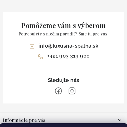
Pomôžeme vám s výberom
Potrebujete s niečím poradiť? Sme tu pre vás!
info
@
luxusna-spalna.sk
+421 903 319 900
Z
á
Informácie pre vás
p