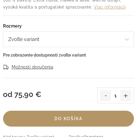
100 % bavlny. Extra hustá, mäkká a savá. Waffle dizajn,
vysoká kvalita a portugalské spracovanie.
Viac informácií
Rozmery
Možnosti doručenia
od
75,90 €
Jednotková cena:
DO KOŠÍKA
Kód tovaru:
Zvoľte variant
Značka:
Graccioza