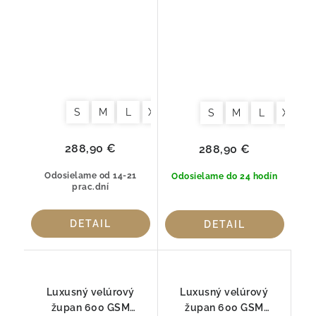
Graccioza Egoist Fog –
Graccioza Egoist
100 % česaná bavlna
Natural– 100 % česaná
bavlna
S
M
L
XL
S
M
L
XL
288,90 €
288,90 €
Odosielame od 14-21
Odosielame do 24 hodín
prac.dní
DETAIL
DETAIL
Luxusný velúrový
Luxusný velúrový
župan 600 GSM
župan 600 GSM