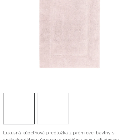
O nás
Blog
Doprava
Kontakt
Obchodné podmienky
Podmienky ochrany osobných údajov
Reklamačný poriadok
Vrátenie tovaru
Luxusná kúpeľňová predložka z prémiovej bavlny s