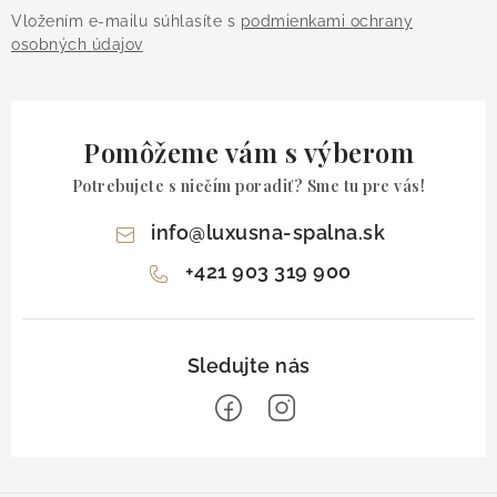
Vložením e-mailu súhlasíte s
podmienkami ochrany
osobných údajov
Pomôžeme vám s výberom
Potrebujete s niečím poradiť? Sme tu pre vás!
info
@
luxusna-spalna.sk
+421 903 319 900
Z