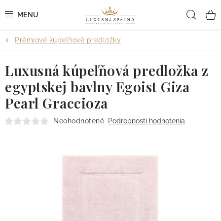
Prejsť
Hľad
na
obsah
Prémiové kúpeľňové predložky
POSTEĽNÉ OBLIEČKY
Luxusná kúpeľňová predložka z
POSTEĽNÉ PLACHTY
egyptskej bavlny Egoist Giza
PREHOZY A PAPLÓNY
Pearl Graccioza
VANKÚŠE A OBLIEČKY
Neohodnotené
Podrobnosti hodnotenia
BYTOVÝ TEXTIL
KÚPEĽŇA + WELLNESS
DIZAJNÉRI