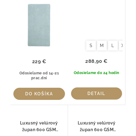
100% Egyptská bavlna
100 % česaná bavlna
GIZA ELS (800 g/m²)
S
M
L
XL
288,90 €
229 €
Odosielame do 24 hodín
Odosielame od 14-21
prac.dní
DETAIL
DO KOŠÍKA
Luxusný velúrový
Luxusný velúrový
župan 600 GSM
župan 600 GSM