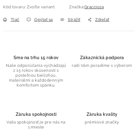
Kód tovaru:
Zvoľte variant
Značka:
Graccioza
Tlač
Opýtať sa
Strážiť
Zdieľať
Sme na trhu 15 rokov
Zákaznícká podpora
Naše odporúčania vychádzajú
radi Vám poradíme s výberom
z 15 rokov skúseností s
posteľnou bielizňou,
materiálmi a každodenným
komfortom spánku.
Záruka spokojnosti
Záruka kvality
Vaša spokojnosť je pre nás na
prémiové značky
1.mieste