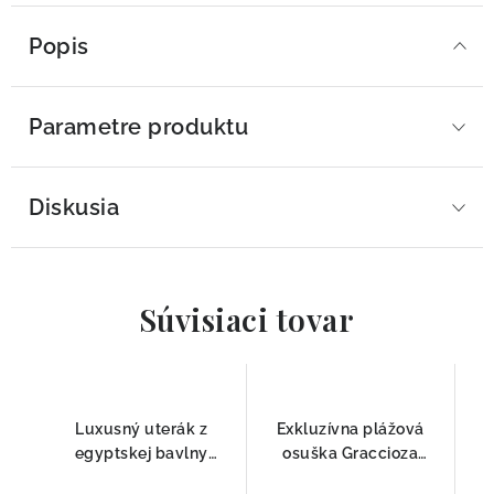
Popis
Parametre produktu
Diskusia
Súvisiaci tovar
Luxusný uterák z
Exkluzívna plážová
egyptskej bavlny
osuška Graccioza
Graccioza EGOIST
EGOIST Biela – 100%