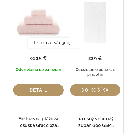
PEARL 800gr
Egyptská bavlna GIZA
ELS (800 g/m²)
Uterák na tvár 30x30cm
Uterák pre hostí 30x
15 €
229 €
od
Odosielame do 24 hodín
Odosielame od 14-21
prac.dní
DETAIL
DO KOŠÍKA
Exkluzívna plážová
Luxusný velúrový
osuška Graccioza
župan 600 GSM
EGOIST Sea mist –
Graccioza Egoist Biely –