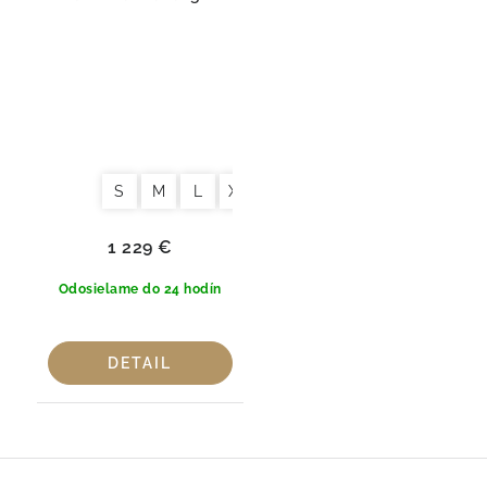
Biely – 100 % Sea Island
Cotton
S
M
L
XL
1 229 €
Odosielame do 24 hodín
DETAIL