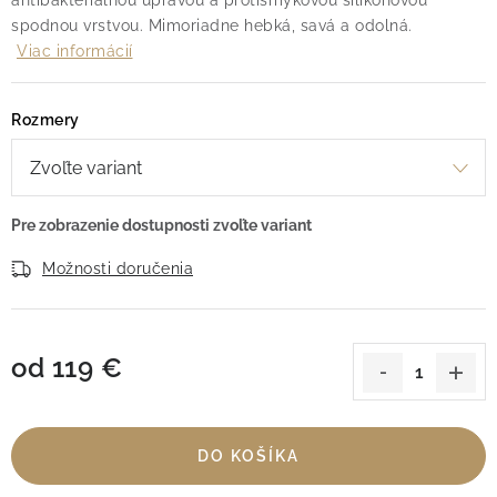
antibakteriálnou úpravou a protišmykovou silikónovou
spodnou vrstvou. Mimoriadne hebká, savá a odolná.
Viac informácií
Rozmery
Možnosti doručenia
od
119 €
Jednotková cena:
DO KOŠÍKA