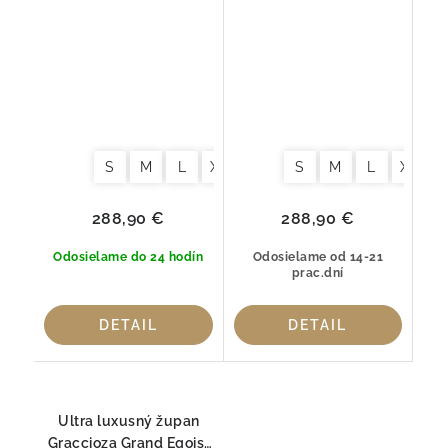
Graccioza Egoist Silver
Graccioza Egoist Storm
– 100 % česaná bavlna
– 100 % česaná bavlna
S
M
L
XL
S
M
L
XL
288,90 €
288,90 €
Odosielame do 24 hodín
Odosielame od 14-21
prac.dní
DETAIL
DETAIL
Ultra luxusný župan
Graccioza Grand Egoist