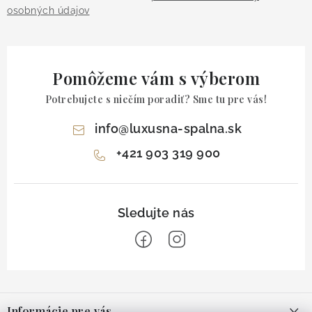
osobných údajov
Pomôžeme vám s výberom
Potrebujete s niečím poradiť? Sme tu pre vás!
info
@
luxusna-spalna.sk
+421 903 319 900
Z
á
Informácie pre vás