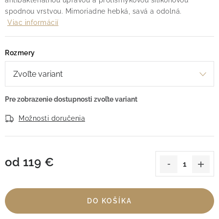
antibakteriálnou úpravou a protišmykovou silikónovou
spodnou vrstvou. Mimoriadne hebká, savá a odolná.
Viac informácií
Rozmery
Možnosti doručenia
od
119 €
Jednotková cena:
DO KOŠÍKA