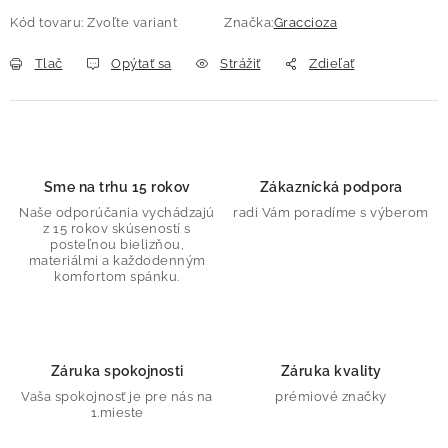
Kód tovaru:
Zvoľte variant
Značka:
Graccioza
Tlač
Opýtať sa
Strážiť
Zdieľať
Sme na trhu 15 rokov
Zákaznícká podpora
Naše odporúčania vychádzajú
radi Vám poradíme s výberom
z 15 rokov skúseností s
posteľnou bielizňou,
materiálmi a každodenným
komfortom spánku.
Záruka spokojnosti
Záruka kvality
Vaša spokojnosť je pre nás na
prémiové značky
1.mieste