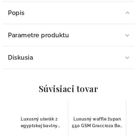
Popis
Parametre produktu
Diskusia
Súvisiaci tovar
Luxusný uterák z
Luxusný waffle župan
egyptskej bavlny
550 GSM Graccioza Bee
Graccioza EGOIST
100 % česaná bavlna