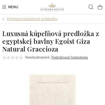
Prejsť
Hľad
na
obsah
Prémiové kúpeľňové predložky
POSTEĽNÉ OBLIEČKY
Luxusná kúpeľňová predložka z
POSTEĽNÉ PLACHTY
egyptskej bavlny Egoist Giza
PREHOZY A PAPLÓNY
Natural Graccioza
VANKÚŠE A OBLIEČKY
Neohodnotené
Podrobnosti hodnotenia
BYTOVÝ TEXTIL
KÚPEĽŇA + WELLNESS
DIZAJNÉRI