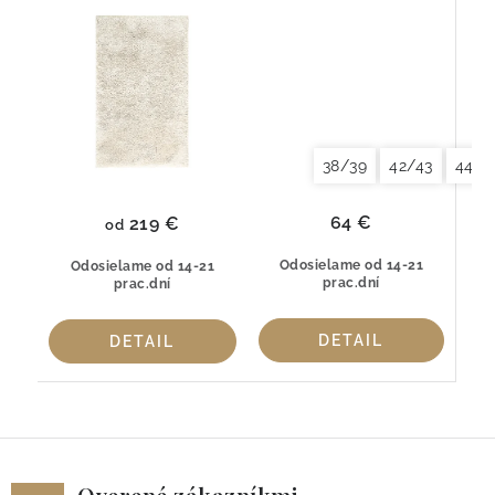
Cloud Natural –
bavlna GIZA
Egypská GIZA
38/39
42/43
44/4
64 €
219 €
od
Odosielame od 14-21
Odosielame od 14-21
prac.dní
prac.dní
DETAIL
DETAIL