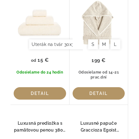
Natural 800gr
Natural
Uterák na tvár 30x30cm
Uterák pre hostí 30x
S
M
L
15 €
199 €
od
Odosielame do 24 hodín
Odosielame od 14-21
prac.dní
DETAIL
DETAIL
Luxusná predložka s
Luxusné papuče
pamäťovou penou 3800
Graccioza Egoist
GSM Graccioza Egoist
natural – Egyptská