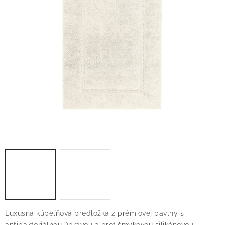
O nás
Blog
Doprava
Kontakt
Obchodné podmienky
Podmienky ochrany osobných údajov
Reklamačný poriadok
Vrátenie tovaru
Luxusná kúpeľňová predložka z prémiovej bavlny s