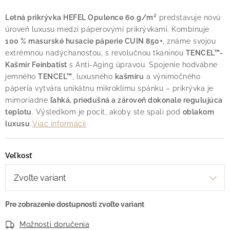
Letná prikrývka HEFEL Opulence 60 g/m²
predstavuje novú
úroveň luxusu medzi páperovými prikrývkami. Kombinuje
100 % masurské husacie páperie CUIN 850+
, známe svojou
extrémnou nadýchanosťou, s revolučnou tkaninou
TENCEL™-
Kašmír Feinbatist
s Anti-Aging úpravou. Spojenie hodvábne
jemného
TENCEL™
, luxusného
kašmíru
a výnimočného
páperia vytvára unikátnu mikroklímu spánku – prikrývka je
mimoriadne
ľahká, priedušná a zároveň dokonale regulujúca
teplotu
. Výsledkom je pocit, akoby ste spali pod
oblakom
luxusu
Viac informácií
Veľkosť
Možnosti doručenia