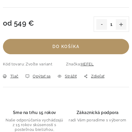
od
549 €
Jednotková cena:
DO KOŠÍKA
Kód tovaru:
Zvoľte variant
Značka:
HEFEL
Tlač
Opýtať sa
Strážiť
Zdieľať
Sme na trhu 15 rokov
Zákaznícká podpora
Naše odporúčania vychádzajú
radi Vám poradíme s výberom
z 15 rokov skúseností s
posteľnou bielizňou,