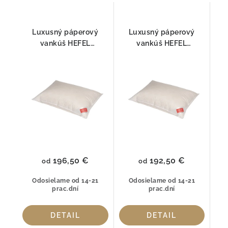
Luxusný páperový
Luxusný páperový
vankúš HEFEL
vankúš HEFEL
Opulence – 3-
Opulence – 3-
komorový TENCEL™
komorový
Kašmír FIRM
TENCEL™/KAŠMÍR
MEDIUM
196,50 €
192,50 €
od
od
Odosielame od 14-21
Odosielame od 14-21
prac.dní
prac.dní
DETAIL
DETAIL