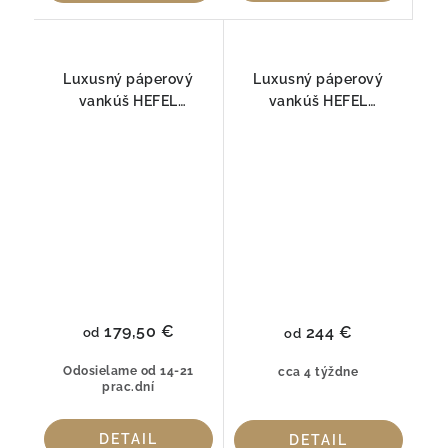
Luxusný páperový
Luxusný páperový
vankúš HEFEL
vankúš HEFEL
Opulence – 3-
Opulence TENCEL™/
komorový TENCEL™
KAŠMÍR | s ANTI-AGE
Cashmere SOFT
úpravou SOFT
179,50 €
244 €
od
od
Odosielame od 14-21
cca 4 týždne
prac.dní
DETAIL
DETAIL