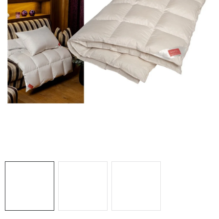
O nás
Blog
Doprava
Kontakt
Obchodné podmienky
Podmienky ochrany osobných údajov
Reklamačný poriadok
Vrátenie tovaru