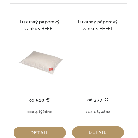
Luxusný páperový
Luxusný páperový
vankúš HEFEL
vankúš HEFEL
Opulence TENCEL™/
Opulence TENCEL™/
KAŠMÍR | s ANTI-AGE
KAŠMÍR | s ANTI-AGE
úpravou FIRM
úpravou MEDIUM
377 €
510 €
od
od
cca 4 týždne
cca 4 týždne
DETAIL
DETAIL