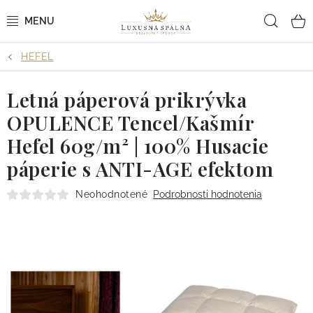
Prejsť
Hľad
na
obsah
HEFEL
POSTEĽNÉ OBLIEČKY
Letná páperová prikrývka
POSTEĽNÉ PLACHTY
OPULENCE Tencel/Kašmír
PREHOZY A PAPLÓNY
Hefel 60g/m² | 100% Husacie
páperie s ANTI-AGE efektom
VANKÚŠE A OBLIEČKY
Neohodnotené
Podrobnosti hodnotenia
BYTOVÝ TEXTIL
KÚPEĽŇA + WELLNESS
DIZAJNÉRI