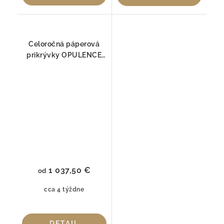
Celoročná páperová
prikrývky OPULENCE
Tencel/Kašmír Hefel
154g/m² | 100%
Husacie páperie s
ANTI-AGE efektom
1 037,50 €
od
cca 4 týždne
DETAIL