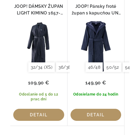
JOOP! DÁMSKY ŽUPAN
JOOP! Pánsky froté
LIGHT KIMINO 1657-
župan s kapucňou UNI
175 | 100 % bavlna
WALK 1648
32/34 (XS)
36/38 (S)
40/42 (M)
46/48
50/52
44/46 (L)
54/5
109,90 €
149,90 €
Odoslanie od 5 do 12
Odosielame do 24 hodín
prac.dní
DETAIL
DETAIL