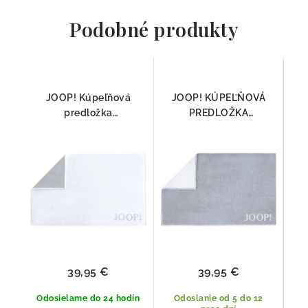
Podobné produkty
JOOP! Kúpeľňová
JOOP! KÚPEĽŇOVÁ
predložka
PREDLOŽKA
DOUBLEFACE 1600
DOUBLEFACE 1600
BIELA/SIVÁ 50x80cm,
SIVÁ /BIELA 50x80cm,
100% Bavlna
100% Bavlna
39,95 €
39,95 €
Odosielame do 24 hodín
Odoslanie od 5 do 12