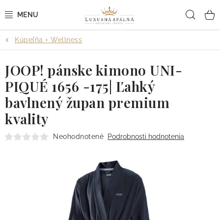
Prejsť
Hľad
na
obsah
Kúpeľňa + Wellness
POSTEĽNÉ OBLIEČKY
JOOP! pánske kimono UNI-
POSTEĽNÉ PLACHTY
PIQUÉ 1656 -175| Ľahký
PREHOZY A PAPLÓNY
bavlnený župan premium
kvality
VANKÚŠE A OBLIEČKY
Neohodnotené
Podrobnosti hodnotenia
BYTOVÝ TEXTIL
KÚPEĽŇA + WELLNESS
DIZAJNÉRI