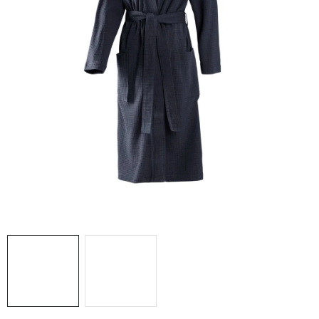
O nás
Blog
Doprava
Kontakt
Obchodné podmienky
Podmienky ochrany osobných údajov
Reklamačný poriadok
Vrátenie tovaru