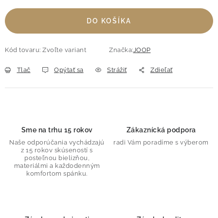
DO KOŠÍKA
Kód tovaru:
Zvoľte variant
Značka:
JOOP
Tlač
Opýtať sa
Strážiť
Zdieľať
Sme na trhu 15 rokov
Zákaznícká podpora
Naše odporúčania vychádzajú
radi Vám poradíme s výberom
z 15 rokov skúseností s
posteľnou bielizňou,
materiálmi a každodenným
komfortom spánku.