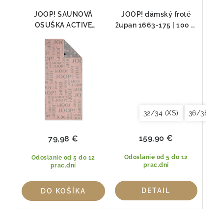
JOOP! SAUNOVÁ
JOOP! dámský froté
OSUŠKA ACTIVE
župan 1663-175 | 100 %
REPEAT 1684 | 80 × 180
bavlna , Regular Fit
cm
32/34 (XS)
36/38 (S)
159,90 €
79,98 €
Odoslanie od 5 do 12
Odoslanie od 5 do 12
prac.dní
prac.dní
DETAIL
DO KOŠÍKA