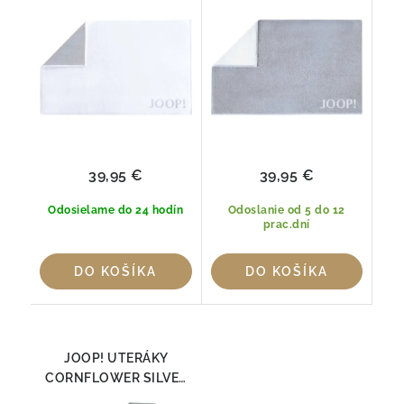
BIELA/SIVÁ 50x80cm,
SIVÁ /BIELA 50x80cm,
100% Bavlna
100% Bavlna
39,95 €
39,95 €
Odosielame do 24 hodín
Odoslanie od 5 do 12
prac.dní
DO KOŠÍKA
DO KOŠÍKA
JOOP! UTERÁKY
CORNFLOWER SILVER
1611-76, 100% Bavlna