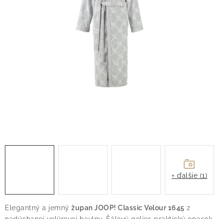
O nás
Blog
Doprava
Kontakt
Obchodné podmienky
Podmienky ochrany osobných údajov
Reklamačný poriadok
Vrátenie tovaru
+ ďalšie (1)
Elegantný a jemný
župan JOOP! Classic Velour 1645
z