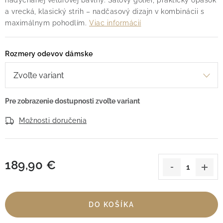
nadýchanej velúrovej bavlny. Šálový golier, praktický opasok
a vrecká, klasický strih – nadčasový dizajn v kombinácii s
maximálnym pohodlím.
Viac informácií
Rozmery odevov dámske
Možnosti doručenia
189,90 €
Jednotková cena:
DO KOŠÍKA