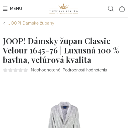
Prejsť
Hľad
na
obsah
JOOP! Dámske župany
POSTEĽNÉ OBLIEČKY
JOOP! Dámsky župan Classic
POSTEĽNÉ PLACHTY
Velour 1645-76 | Luxusná 100 %
PREHOZY A PAPLÓNY
bavlna, velúrová kvalita
VANKÚŠE A OBLIEČKY
Neohodnotené
Podrobnosti hodnotenia
BYTOVÝ TEXTIL
KÚPEĽŇA + WELLNESS
DIZAJNÉRI