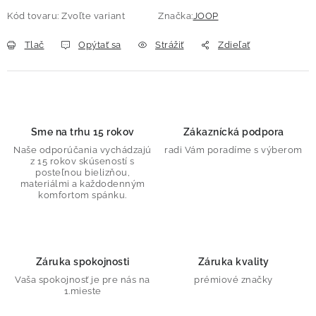
Kód tovaru:
Zvoľte variant
Značka:
JOOP
Tlač
Opýtať sa
Strážiť
Zdieľať
Sme na trhu 15 rokov
Zákaznícká podpora
Naše odporúčania vychádzajú
radi Vám poradíme s výberom
z 15 rokov skúseností s
posteľnou bielizňou,
materiálmi a každodenným
komfortom spánku.
Záruka spokojnosti
Záruka kvality
Vaša spokojnosť je pre nás na
prémiové značky
1.mieste