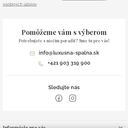
osobných údajov
Pomôžeme vám s výberom
Potrebujete s niečím poradiť? Sme tu pre vás!
info
@
luxusna-spalna.sk
+421 903 319 900
Z
á
Informácie pre vás