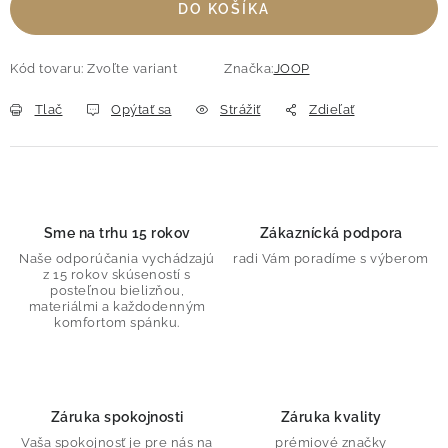
DO KOŠÍKA
Kód tovaru:
Zvoľte variant
Značka:
JOOP
Tlač
Opýtať sa
Strážiť
Zdieľať
Sme na trhu 15 rokov
Zákaznícká podpora
Naše odporúčania vychádzajú
radi Vám poradíme s výberom
z 15 rokov skúseností s
posteľnou bielizňou,
materiálmi a každodenným
komfortom spánku.
Záruka spokojnosti
Záruka kvality
Vaša spokojnosť je pre nás na
prémiové značky