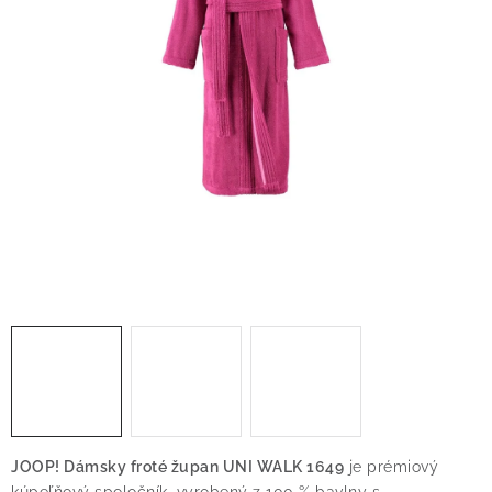
O nás
Blog
Doprava
Kontakt
Obchodné podmienky
Podmienky ochrany osobných údajov
Reklamačný poriadok
Vrátenie tovaru
JOOP! Dámsky froté župan UNI WALK 1649
je prémiový