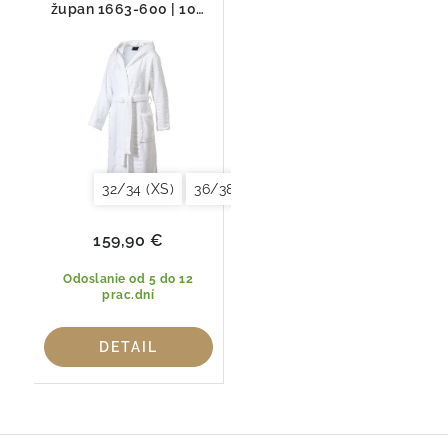
župan 1663-600 | 100
% bavlna , Regular Fit
32/34 (XS)
36/38 (S)
40/42 (M)
44/46 (L)
159,90 €
Odoslanie od 5 do 12
prac.dní
DETAIL