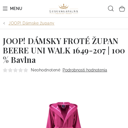
Prejsť
Hľad
na
obsah
JOOP! Dámske župany
POSTEĽNÉ OBLIEČKY
JOOP! DÁMSKY FROTÉ ŽUPAN
POSTEĽNÉ PLACHTY
BEERE UNI WALK 1649-207 | 100
PREHOZY A PAPLÓNY
% Bavlna
VANKÚŠE A OBLIEČKY
Neohodnotené
Podrobnosti hodnotenia
BYTOVÝ TEXTIL
KÚPEĽŇA + WELLNESS
DIZAJNÉRI