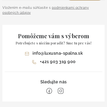
Vložením e-mailu súhlasíte s
podmienkami ochrany
osobných údajov
Pomôžeme vám s výberom
Potrebujete s niečím poradiť? Sme tu pre vás!
info
@
luxusna-spalna.sk
+421 903 319 900
Z