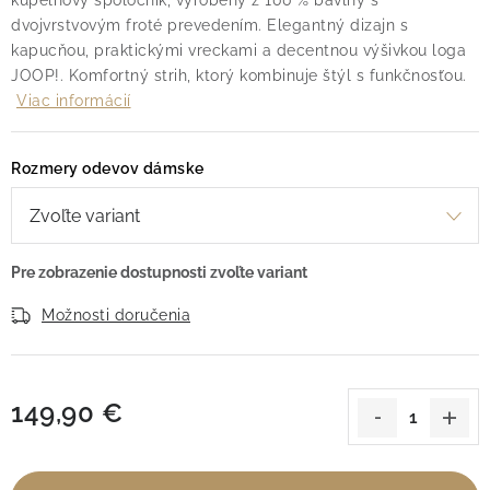
kúpeľňový spoločník, vyrobený z 100 % bavlny s
dvojvrstvovým froté prevedením. Elegantný dizajn s
kapucňou, praktickými vreckami a decentnou výšivkou loga
JOOP!. Komfortný strih, ktorý kombinuje štýl s funkčnosťou.
Viac informácií
Rozmery odevov dámske
Možnosti doručenia
149,90 €
Jednotková cena: