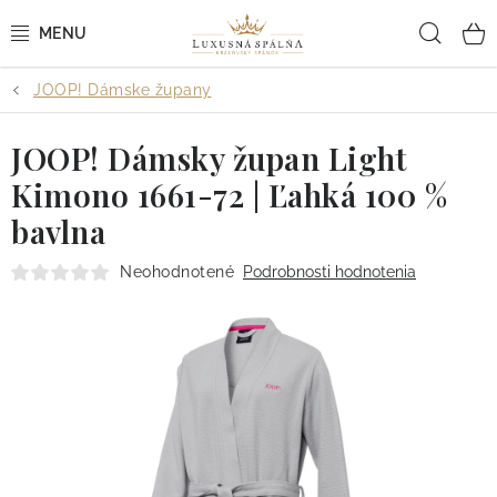
Prejsť
Hľad
na
obsah
JOOP! Dámske župany
POSTEĽNÉ OBLIEČKY
JOOP! Dámsky župan Light
POSTEĽNÉ PLACHTY
Kimono 1661-72 | Ľahká 100 %
PREHOZY A PAPLÓNY
bavlna
VANKÚŠE A OBLIEČKY
Neohodnotené
Podrobnosti hodnotenia
BYTOVÝ TEXTIL
KÚPEĽŇA + WELLNESS
DIZAJNÉRI