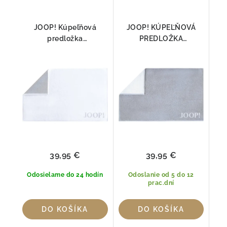
JOOP! Kúpeľňová
JOOP! KÚPEĽŇOVÁ
predložka
PREDLOŽKA
DOUBLEFACE 1600
DOUBLEFACE 1600
BIELA/SIVÁ 50x80cm,
SIVÁ /BIELA 50x80cm,
100% Bavlna
100% Bavlna
39,95 €
39,95 €
Odosielame do 24 hodín
Odoslanie od 5 do 12
prac.dní
DO KOŠÍKA
DO KOŠÍKA