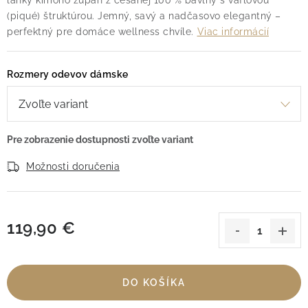
ľahký kimono župan z česanej 100 % bavlny s vaflovou
(piqué) štruktúrou. Jemný, savý a nadčasovo elegantný –
perfektný pre domáce wellness chvíle.
Viac informácií
Rozmery odevov dámske
Možnosti doručenia
119,90 €
Jednotková cena:
DO KOŠÍKA