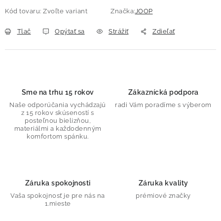
Kód tovaru:
Zvoľte variant
Značka:
JOOP
Tlač
Opýtať sa
Strážiť
Zdieľať
Sme na trhu 15 rokov
Zákaznícká podpora
Naše odporúčania vychádzajú
radi Vám poradíme s výberom
z 15 rokov skúseností s
posteľnou bielizňou,
materiálmi a každodenným
komfortom spánku.
Záruka spokojnosti
Záruka kvality
Vaša spokojnosť je pre nás na
prémiové značky
1.mieste