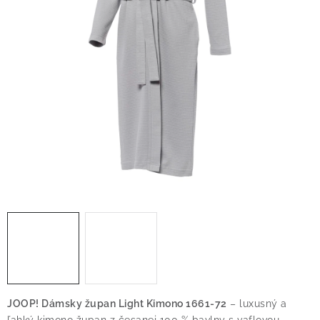
O nás
Blog
Doprava
Kontakt
Obchodné podmienky
Podmienky ochrany osobných údajov
Reklamačný poriadok
Vrátenie tovaru
JOOP! Dámsky župan Light Kimono 1661-72
– luxusný a