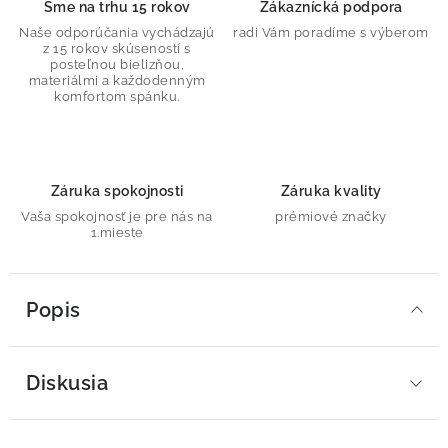
Sme na trhu 15 rokov
Zákaznícká podpora
Naše odporúčania vychádzajú
radi Vám poradíme s výberom
z 15 rokov skúseností s
posteľnou bielizňou,
materiálmi a každodenným
komfortom spánku.
Záruka spokojnosti
Záruka kvality
Vaša spokojnosť je pre nás na
prémiové značky
1.mieste
Popis
Diskusia