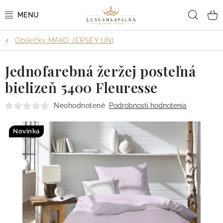
Prejsť
Hľad
na
obsah
Obliečky MAKO JERSEY UNI
POSTEĽNÉ OBLIEČKY
Jednofarebná žeržej posteľná
POSTEĽNÉ PLACHTY
bielizeň 5400 Fleuresse
PREHOZY A PAPLÓNY
Neohodnotené
Podrobnosti hodnotenia
VANKÚŠE A OBLIEČKY
Novinka
BYTOVÝ TEXTIL
KÚPEĽŇA + WELLNESS
DIZAJNÉRI