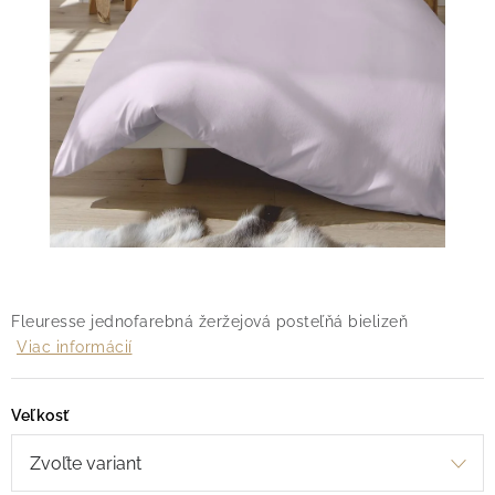
O nás
Blog
Doprava
Kontakt
Obchodné podmienky
Podmienky ochrany osobných údajov
Reklamačný poriadok
Vrátenie tovaru
Fleuresse jednofarebná žeržejová posteľňá bielizeň
Viac informácií
Veľkosť