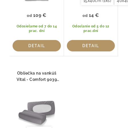
15x40cm (1ks)
40x4
109 €
14 €
od
od
Odosielame od 7 do 14
Odoslanie od 5 do 12
prac. dní
prac.dní
DETAIL
DETAIL
Obliečka na vankúš
Vital - Comfort 9039
Fleuresse