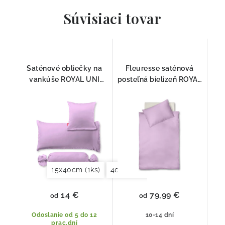
Súvisiaci tovar
Saténové obliečky na
Fleuresse saténová
vankúše ROYAL UNI
posteľná bielizeň ROYAL
5410 Fleuresse
UNI 5410
15x40cm (1ks)
40x40cm (2ks)
40x60cm (2ks)
14 €
79,99 €
od
od
Odoslanie od 5 do 12
10-14 dní
prac.dní