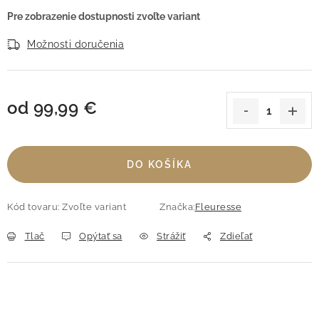
Možnosti doručenia
od
99,99 €
Jednotková cena:
DO KOŠÍKA
Kód tovaru:
Zvoľte variant
Značka:
Fleuresse
Tlač
Opýtať sa
Strážiť
Zdieľať