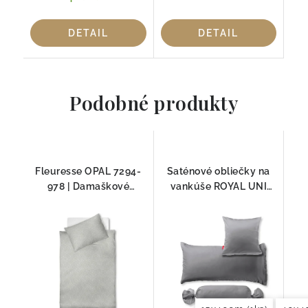
DETAIL
DETAIL
Podobné produkty
Fleuresse OPAL 7294-
Saténové obliečky na
978 | Damaškové
vankúše ROYAL UNI
obliečky 100% Mako
9039 Fleuresse
bavlna