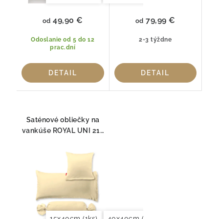
49,90 €
79,99 €
od
od
Odoslanie od 5 do 12
2-3 týždne
prac.dní
DETAIL
DETAIL
Saténové obliečky na
vankúše ROYAL UNI 215
Fleuresse
15x40cm (1ks)
40x40cm (2ks)
40x60cm (2ks)