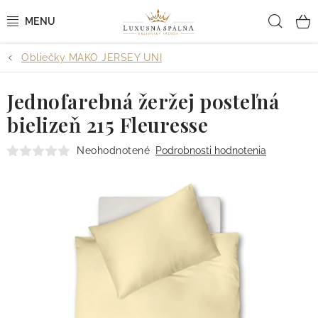
Prejsť
Hľad
na
obsah
Obliečky MAKO JERSEY UNI
POSTEĽNÉ OBLIEČKY
Jednofarebná žeržej posteľná
POSTEĽNÉ PLACHTY
bielizeň 215 Fleuresse
PREHOZY A PAPLÓNY
Neohodnotené
Podrobnosti hodnotenia
VANKÚŠE A OBLIEČKY
BYTOVÝ TEXTIL
KÚPEĽŇA + WELLNESS
DIZAJNÉRI