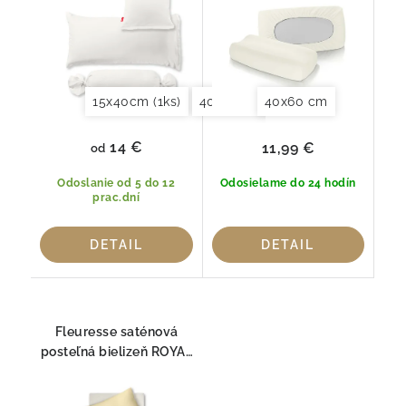
15x40cm (1ks)
40x40cm (2ks)
40x60 cm
40x60cm (2ks)
14 €
11,99 €
od
Odoslanie od 5 do 12
Odosielame do 24 hodín
prac.dní
DETAIL
DETAIL
Fleuresse saténová
posteľná bielizeň ROYAL
UNI ĽAN 215