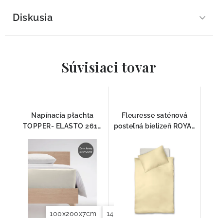
Diskusia
Súvisiaci tovar
Napínacia płachta
Fleuresse saténová
TOPPER- ELASTO 2610
posteľná bielizeň ROYAL
Fleuresse
UNI ĽAN 215
100x200x7cm
140-160x200x7cm
180-200x2