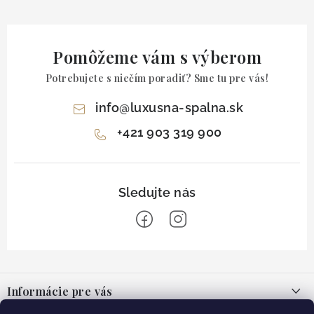
Pomôžeme vám s výberom
Potrebujete s niečím poradiť? Sme tu pre vás!
info
@
luxusna-spalna.sk
+421 903 319 900
Z
á
Informácie pre vás
p