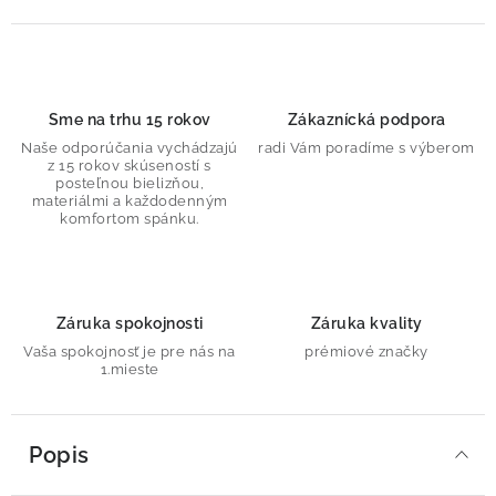
Sme na trhu 15 rokov
Zákaznícká podpora
Naše odporúčania vychádzajú
radi Vám poradíme s výberom
z 15 rokov skúseností s
posteľnou bielizňou,
materiálmi a každodenným
komfortom spánku.
Záruka spokojnosti
Záruka kvality
Vaša spokojnosť je pre nás na
prémiové značky
1.mieste
Popis