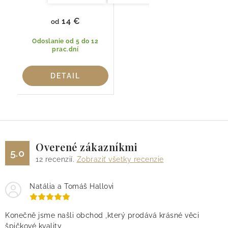
14 €
od
Odoslanie od 5 do 12
prac.dní
DETAIL
Overené zákazníkmi
5.0
12
recenzií.
Zobraziť všetky recenzie
Natália a Tomáš Hallovi
Konečně jsme našli obchod ,který prodává krásné věci
špičkové kvality