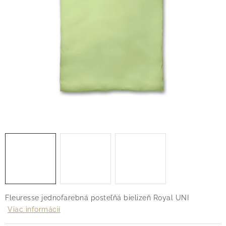
O nás
Blog
Doprava
Kontakt
Obchodné podmienky
Podmienky ochrany osobných údajov
Reklamačný poriadok
Vrátenie tovaru
Fleuresse jednofarebná posteľňá bielizeň Royal UNI
Viac informácií