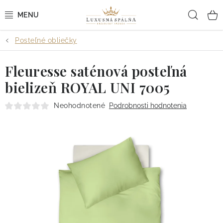
Prejsť
Hľad
na
obsah
Posteľné obliečky
POSTEĽNÉ OBLIEČKY
Fleuresse saténová posteľná
POSTEĽNÉ PLACHTY
bielizeň ROYAL UNI 7005
PREHOZY A PAPLÓNY
Neohodnotené
Podrobnosti hodnotenia
VANKÚŠE A OBLIEČKY
BYTOVÝ TEXTIL
KÚPEĽŇA + WELLNESS
DIZAJNÉRI