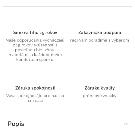
Sme na trhu 15 rokov
Zákaznícká podpora
Naše odporúčania vychádzajú
radi Vám poradíme s výberom
z 15 rokov skúseností s
posteľnou bielizňou,
materiálmi a každodenným
komfortom spánku.
Záruka spokojnosti
Záruka kvality
Vaša spokojnosť je pre nás na
prémiové značky
1.mieste
Popis