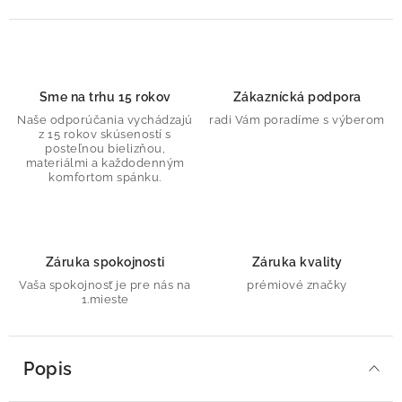
Sme na trhu 15 rokov
Zákaznícká podpora
Naše odporúčania vychádzajú
radi Vám poradíme s výberom
z 15 rokov skúseností s
posteľnou bielizňou,
materiálmi a každodenným
komfortom spánku.
Záruka spokojnosti
Záruka kvality
Vaša spokojnosť je pre nás na
prémiové značky
1.mieste
Popis