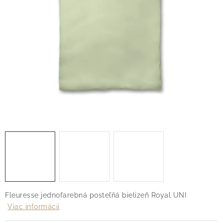
O nás
Blog
Doprava
Kontakt
Obchodné podmienky
Podmienky ochrany osobných údajov
Reklamačný poriadok
Vrátenie tovaru
Fleuresse jednofarebná posteľňá bielizeň Royal UNI
Viac informácií