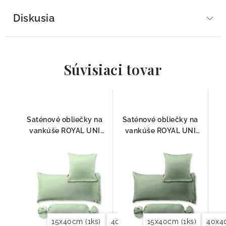
Diskusia
Súvisiaci tovar
Saténové obliečky na
Saténové obliečky na
vankúše ROYAL UNI
vankúše ROYAL UNI
7010 Fleuresse
7576 Fleuresse
15x40cm (1ks)
40x40cm (2ks)
15x40cm (1ks)
40x60cm (2ks)
40x4