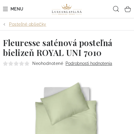
Prejsť
Hľad
na
obsah
Posteľné obliečky
POSTEĽNÉ OBLIEČKY
Fleuresse saténová posteľná
POSTEĽNÉ PLACHTY
bielizeň ROYAL UNI 7010
PREHOZY A PAPLÓNY
Neohodnotené
Podrobnosti hodnotenia
VANKÚŠE A OBLIEČKY
BYTOVÝ TEXTIL
KÚPEĽŇA + WELLNESS
DIZAJNÉRI