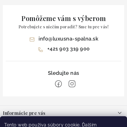
Pomôžeme vám s výberom
Potrebujete s niečím poradiť? Sme tu pre vás!
info
@
luxusna-spalna.sk
+421 903 319 900
Z
á
Informácie pre vás
p
ä
O nás
Tento web používa súbory cookie. Ďalším