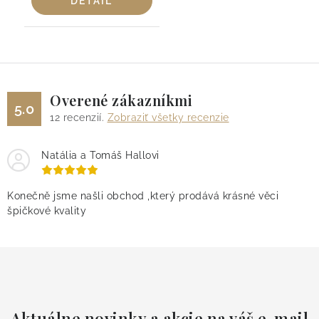
DETAIL
Overené zákazníkmi
5.0
12
recenzií.
Zobraziť všetky recenzie
Natália a Tomáš Hallovi
Konečně jsme našli obchod ,který prodává krásné věci
špičkové kvality
Aktuálne novinky a akcie na váš e-mail