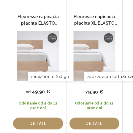
Fleuresse napínacia
Fleuresse napínacia
płachta ELASTO
płachta XL ELASTO
COMFORT 1117-1000
COMFORT pre
BOXSPRING 1000
100x200cm (od 90x190 do 120x220cm)
200x200cm (od 180x2
120x20
49,90 €
79,90 €
od
Odoslanie od 5 do 12
Odoslanie od 5 do 12
prac.dní
prac.dní
DETAIL
DETAIL