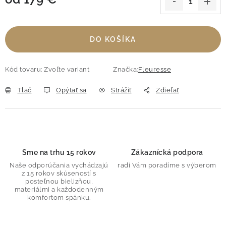
Jednotková cena:
DO KOŠÍKA
Kód tovaru:
Zvoľte variant
Značka:
Fleuresse
Tlač
Opýtať sa
Strážiť
Zdieľať
Sme na trhu 15 rokov
Zákaznícká podpora
Naše odporúčania vychádzajú
radi Vám poradíme s výberom
z 15 rokov skúseností s
posteľnou bielizňou,
materiálmi a každodenným
komfortom spánku.