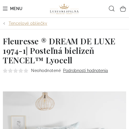
Prejsť
Hľad
na
obsah
Tencelové obliečky
POSTEĽNÉ OBLIEČKY
Fleuresse ® DREAM DE LUXE
POSTEĽNÉ PLACHTY
1974-1| Posteľná bielizeň
PREHOZY A PAPLÓNY
TENCEL™ Lyocell
VANKÚŠE A OBLIEČKY
Neohodnotené
Podrobnosti hodnotenia
BYTOVÝ TEXTIL
KÚPEĽŇA + WELLNESS
DIZAJNÉRI