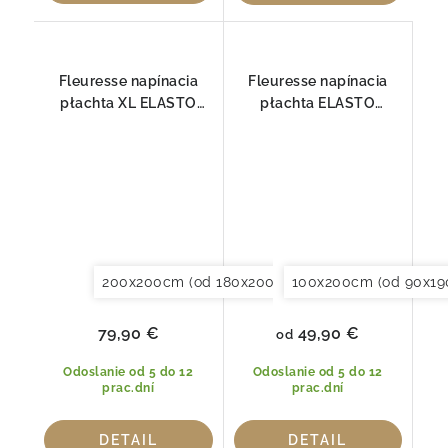
Fleuresse napínacia
Fleuresse napínacia
płachta XL ELASTO
płachta ELASTO
COMFORT pre
COMFORT 1117-6000
BOXSPRING 7010
200x200cm (od 180x200 do 200x220cm)
100x200cm (od 90x19
49,90 €
79,90 €
od
Odoslanie od 5 do 12
Odoslanie od 5 do 12
prac.dní
prac.dní
DETAIL
DETAIL