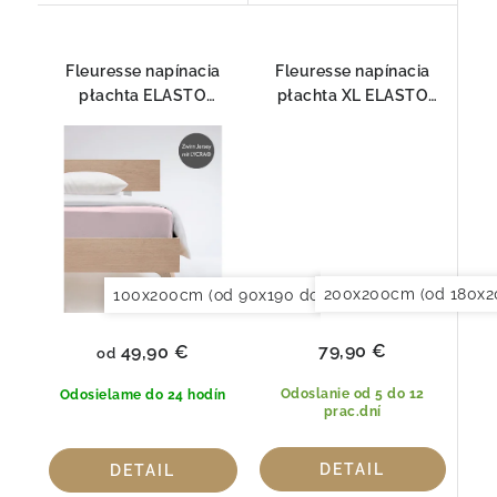
Fleuresse napínacia
Fleuresse napínacia
płachta ELASTO
płachta XL ELASTO
COMFORT 1117-4040
COMFORT pre
BOXSPRING 4040
200x200cm (od 180x2
100x200cm (od 90x190 do 120x220cm)
120x20
79,90 €
49,90 €
od
Odoslanie od 5 do 12
Odosielame do 24 hodín
prac.dní
DETAIL
DETAIL