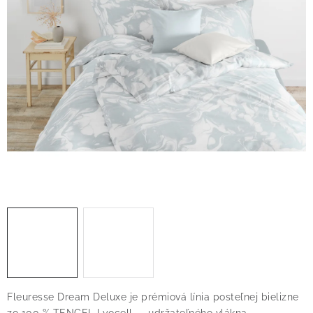
O nás
Blog
Doprava
Kontakt
Obchodné podmienky
Podmienky ochrany osobných údajov
Reklamačný poriadok
Vrátenie tovaru
Fleuresse Dream Deluxe je prémiová línia posteľnej bielizne