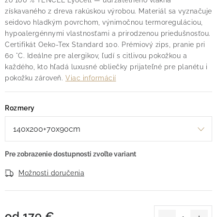
zo 100 % TENCEL Lyocell — udržateľného vlákna
získavaného z dreva rakúskou výrobou. Materiál sa vyznačuje
seidovo hladkým povrchom, výnimočnou termoreguláciou,
hypoalergénnymi vlastnosťami a prirodzenou priedušnosťou.
Certifikát Oeko-Tex Standard 100. Prémiový zips, pranie pri
60 °C. Ideálne pre alergikov, ľudí s citlivou pokožkou a
každého, kto hľadá luxusné obliečky prijateľné pre planétu i
pokožku zároveň.
Viac informácií
Rozmery
Možnosti doručenia
od
179 €