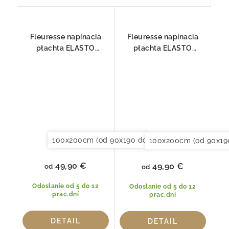
Fleuresse napínacia
Fleuresse napínacia
płachta ELASTO
płachta ELASTO
COMFORT 1117-2000
COMFORT 1117-7010
100x200cm (od 90x190 do 120x220cm)
120x20
100x200cm (od 90x19
49,90 €
49,90 €
od
od
Odoslanie od 5 do 12
Odoslanie od 5 do 12
prac.dní
prac.dní
DETAIL
DETAIL