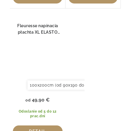
Fleuresse napínacia
płachta XL ELASTO
COMFORT pre
BOXSPRING 6000
100x200cm (od 90x190 do 120x220cm)
150x20
49,90 €
od
Odoslanie od 5 do 12
prac.dní