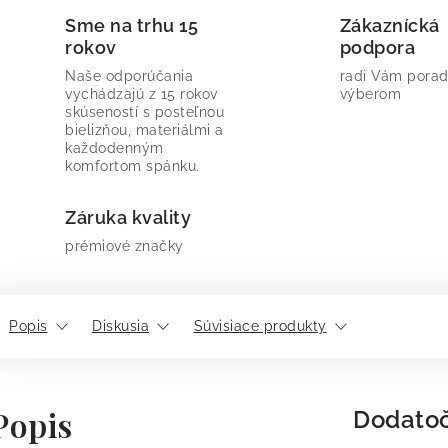
Sme na trhu 15
Zákaznícká
rokov
podpora
Naše odporúčania
radi Vám porad
vychádzajú z 15 rokov
výberom
skúseností s posteľnou
bielizňou, materiálmi a
každodenným
komfortom spánku.
Záruka kvality
prémiové značky
Popis
Diskusia
Súvisiace produkty
Popis
Dodato