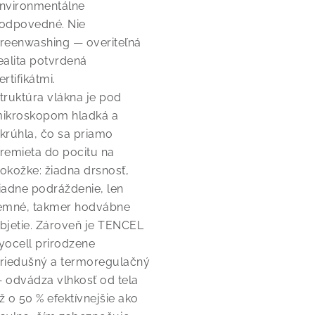
nvironmentálne
odpovedné. Nie
reenwashing — overiteľná
ealita potvrdená
ertifikátmi.
truktúra vlákna je pod
ikroskopom hladká a
krúhla, čo sa priamo
remieta do pocitu na
okožke: žiadna drsnosť,
iadne podráždenie, len
emné, takmer hodvábne
bjetie. Zároveň je TENCEL
yocell prirodzene
riedušný a termoregulačný
 odvádza vlhkosť od tela
ž o 50 % efektívnejšie ako