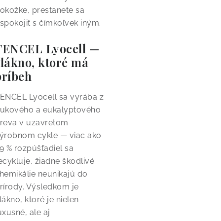
okožke, prestanete sa
spokojiť s čímkoľvek iným.
TENCEL Lyocell —
vlákno, ktoré má
príbeh
ENCEL Lyocell sa vyrába z
ukového a eukalyptového
reva v uzavretom
ýrobnom cykle — viac ako
9 % rozpúšťadiel sa
ecykluje, žiadne škodlivé
hemikálie neunikajú do
rírody. Výsledkom je
lákno, ktoré je nielen
uxusné, ale aj