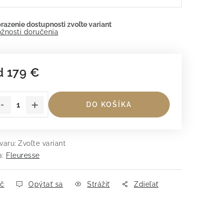
žnosti doručenia
d
179 €
dnotková cena:
DO KOŠÍKA
varu:
Zvoľte variant
a:
Fleuresse
ač
Opýtať sa
Strážiť
Zdieľať