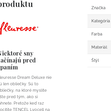
produktu
Značka
Kategória
Farba
Materiál
Niektoré sny
začínajú pred
Štýl
spaním
leuresse Dream Deluxe nie
ú len obliečky. Sú to
bliečky, na ktoré myslíte
šte pred tým, ako si
ahnete. Pretože keď raz
ocítite TENCEL Lyocell na