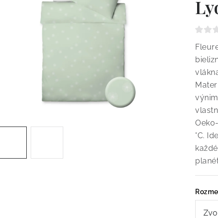
Ly
Fleur
bieli
vlákn
Mater
výnim
vlast
Oeko-
°C. Id
každé
plané
Rozme