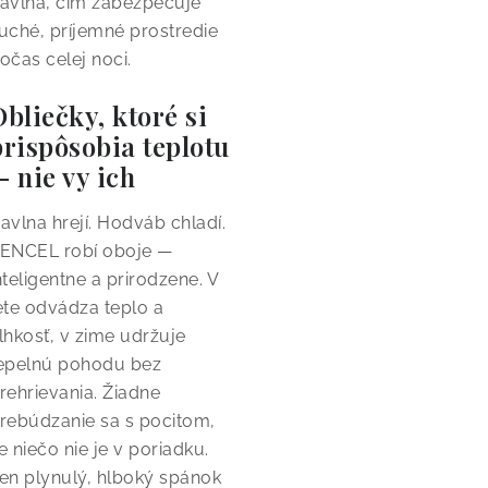
avlna, čím zabezpečuje
uché, príjemné prostredie
očas celej noci.
Obliečky, ktoré si
prispôsobia teplotu
— nie vy ich
avlna hrejí. Hodváb chladí.
ENCEL robí oboje —
nteligentne a prirodzene. V
ete odvádza teplo a
lhkosť, v zime udržuje
epelnú pohodu bez
rehrievania. Žiadne
rebúdzanie sa s pocitom,
e niečo nie je v poriadku.
en plynulý, hlboký spánok