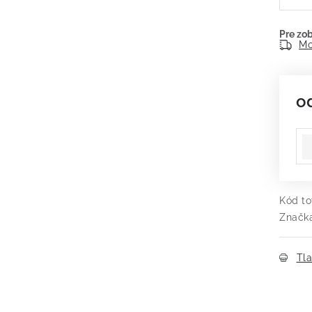
Mo
o
Je
Kód to
Značk
Tl