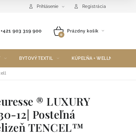
Reklamačný poriadok
Vrátenie tovaru
Prihlásenie
Registrácia
+421 903 319 900
Prázdny košík
NÁKUPNÝ
KOŠÍK
Y
BYTOVÝ TEXTIL
KÚPEĽŇA + WELLNESS
ell
euresse ® LUXURY
30-12| Posteľná
elizeň TENCEL™