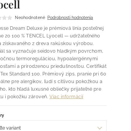
ocell
Neohodnotené
Podrobnosti hodnotenia
esse Dream Deluxe je prémiová línia posteľnej
zne zo 100 % TENCEL Lyocell — udržateľného
a získavaného z dreva rakúskou výrobou.
iál sa vyznačuje seidovo hladkým povrchom,
očnou termoreguláciou, hypoalergénnymi
nosťami a prirodzenou priedušnosťou. Certifikát
Tex Standard 100. Prémiový zips, pranie pri 60
eálne pre alergikov, ľudí s citlivou pokožkou a
ho, kto hľadá luxusné obliečky prijateľné pre
tu i pokožku zároveň.
Viac informácií
ry