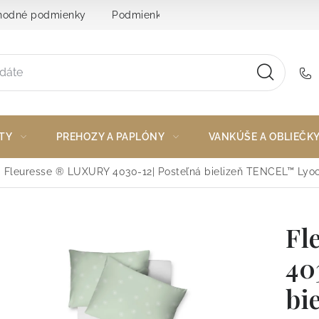
odné podmienky
Podmienky ochrany osobných údajov
TY
PREHOZY A PAPLÓNY
VANKÚŠE A OBLIEČK
Fleuresse ® LUXURY 4030-12| Posteľná bielizeň TENCEL™ Lyoc
Fl
40
bi