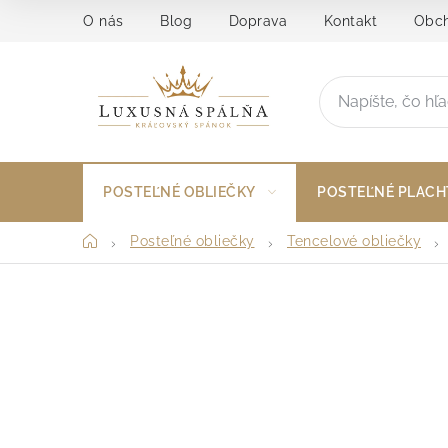
Prejsť
O nás
Blog
Doprava
Kontakt
Obch
na
obsah
POSTEĽNÉ OBLIEČKY
POSTEĽNÉ PLACH
Domov
Posteľné obliečky
Tencelové obliečky
B
o
č
n