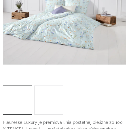
O nás
Blog
Doprava
Kontakt
Obchodné podmienky
Podmienky ochrany osobných údajov
Reklamačný poriadok
Vrátenie tovaru
Fleuresse Luxury je prémiová línia posteľnej bielizne zo 100