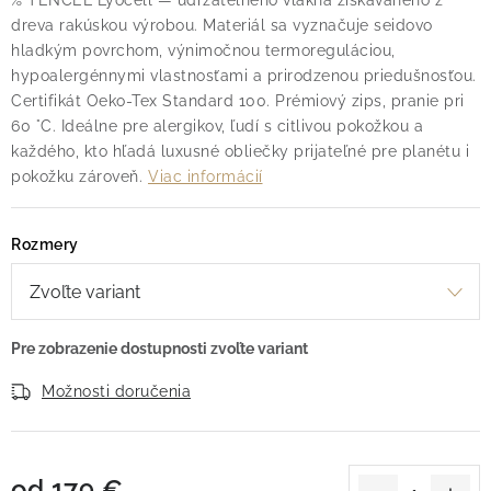
% TENCEL Lyocell — udržateľného vlákna získavaného z
dreva rakúskou výrobou. Materiál sa vyznačuje seidovo
hladkým povrchom, výnimočnou termoreguláciou,
hypoalergénnymi vlastnosťami a prirodzenou priedušnosťou.
Certifikát Oeko-Tex Standard 100. Prémiový zips, pranie pri
60 °C. Ideálne pre alergikov, ľudí s citlivou pokožkou a
každého, kto hľadá luxusné obliečky prijateľné pre planétu i
pokožku zároveň.
Viac informácií
Rozmery
Možnosti doručenia
od
179 €