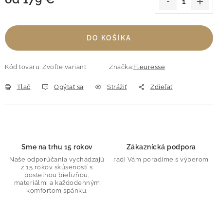
Jednotková cena:
DO KOŠÍKA
Kód tovaru:
Zvoľte variant
Značka:
Fleuresse
Tlač
Opýtať sa
Strážiť
Zdieľať
Sme na trhu 15 rokov
Zákaznícká podpora
Naše odporúčania vychádzajú
radi Vám poradíme s výberom
z 15 rokov skúseností s
posteľnou bielizňou,
materiálmi a každodenným
komfortom spánku.