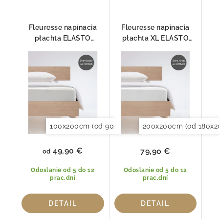
Fleuresse napínacia
Fleuresse napínacia
płachta ELASTO
płachta XL ELASTO
COMFORT 1117-1000
COMFORT pre
BOXSPRING 1000
100x200cm (od 90x190 do 120x220cm)
200x200cm (od 180x2
120x20
49,90 €
79,90 €
od
Odoslanie od 5 do 12
Odoslanie od 5 do 12
prac.dní
prac.dní
DETAIL
DETAIL