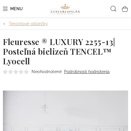
Prejsť
Hľad
na
obsah
Tencelové obliečky
POSTEĽNÉ OBLIEČKY
Fleuresse ® LUXURY 2255-13|
POSTEĽNÉ PLACHTY
Posteľná bielizeň TENCEL™
PREHOZY A PAPLÓNY
Lyocell
VANKÚŠE A OBLIEČKY
Neohodnotené
Podrobnosti hodnotenia
BYTOVÝ TEXTIL
KÚPEĽŇA + WELLNESS
DIZAJNÉRI