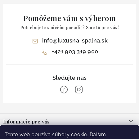
Pomôžeme vám s výberom
Potrebujete s niečím poradiť? Sme tu pre vás!
info
@
luxusna-spalna.sk
+421 903 319 900
Z
á
Informácie pre vás
p
ä
O nás
Tento web používa súbory cookie. Ďalším
Facebook