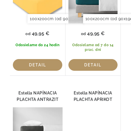
100x200cm (od 90x190 do 120x220cm)
100x200cm (od 90x19
150x20
49,95 €
49,95 €
od
od
Odosielame do 24 hodín
Odosielame od 7 do 14
prac. dní
DETAIL
DETAIL
Estella NAPÍNACIA
Estella NAPÍNACIA
PLACHTA ANTRAZIT
PLACHTA APRIKOT