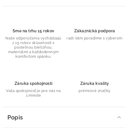
Sme na trhu 15 rokov
Zákaznícká podpora
Naše odporúčania vychádzajú
radi Vám poradíme s výberom
z 15 rokov skúseností s
posteľnou bielizňou,
materiálmi a každodenným
komfortom spánku.
Záruka spokojnosti
Záruka kvality
Vaša spokojnosť je pre nás na
prémiové značky
1.mieste
Popis