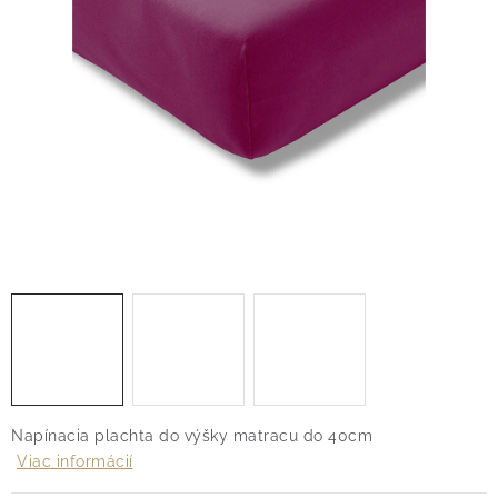
O nás
Blog
Doprava
Kontakt
Obchodné podmienky
Podmienky ochrany osobných údajov
Reklamačný poriadok
Vrátenie tovaru
Napínacia plachta do výšky matracu do 40cm
Viac informácií