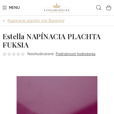
Prejsť
Hľad
na
obsah
Napínacie plachty pre Boxpring
POSTEĽNÉ OBLIEČKY
Estella NAPÍNACIA PLACHTA
POSTEĽNÉ PLACHTY
FUKSIA
PREHOZY A PAPLÓNY
Neohodnotené
Podrobnosti hodnotenia
VANKÚŠE A OBLIEČKY
BYTOVÝ TEXTIL
KÚPEĽŇA + WELLNESS
DIZAJNÉRI