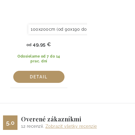
100x200cm (od 90x190 do 120x220cm)
150x20
49,95 €
od
Odosielame od 7 do 14
prac. dní
DETAIL
Overené zákazníkmi
5.0
12
recenzií.
Zobraziť všetky recenzie