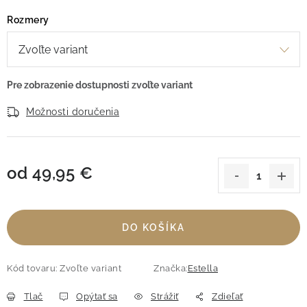
Rozmery
Možnosti doručenia
od
49,95 €
Jednotková cena:
DO KOŠÍKA
Kód tovaru:
Zvoľte variant
Značka:
Estella
Tlač
Opýtať sa
Strážiť
Zdieľať