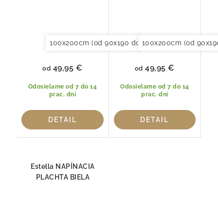
100x200cm (od 90x190 do 120x220cm)
100x200cm (od 90x19
150x20
49,95 €
49,95 €
od
od
Odosielame od 7 do 14
Odosielame od 7 do 14
prac. dní
prac. dní
DETAIL
DETAIL
Estella NAPÍNACIA
PLACHTA BIELA