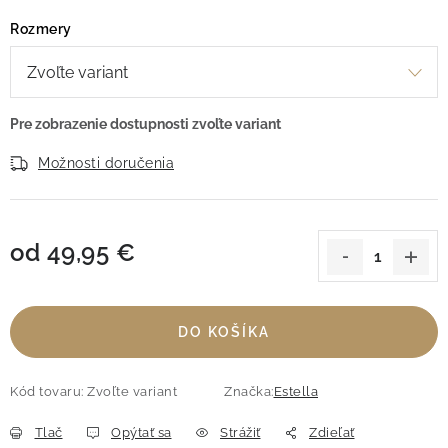
Rozmery
Možnosti doručenia
od
49,95 €
Jednotková cena:
DO KOŠÍKA
Kód tovaru:
Zvoľte variant
Značka:
Estella
Tlač
Opýtať sa
Strážiť
Zdieľať