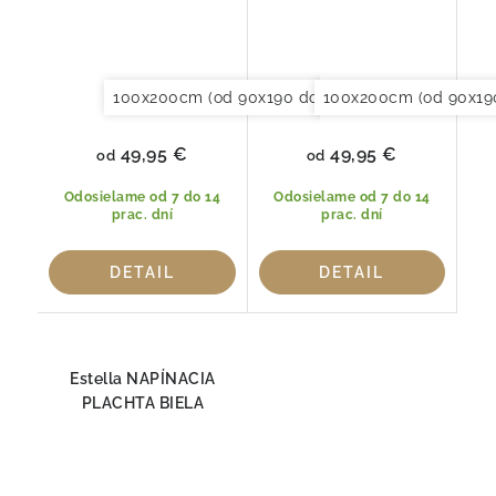
100x200cm (od 90x190 do 120x220cm)
100x200cm (od 90x19
150x20
49,95 €
49,95 €
od
od
Odosielame od 7 do 14
Odosielame od 7 do 14
prac. dní
prac. dní
DETAIL
DETAIL
Estella NAPÍNACIA
PLACHTA BIELA