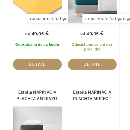
100x200cm (od 90x190 do 120x220cm)
100x200cm (od 90x19
150x20
49,95 €
49,95 €
od
od
Odosielame do 24 hodín
Odosielame od 7 do 14
prac. dní
DETAIL
DETAIL
Estella NAPÍNACIA
Estella NAPÍNACIA
PLACHTA ANTRAZIT
PLACHTA APRIKOT