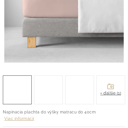
O nás
Blog
Doprava
Kontakt
Obchodné podmienky
Podmienky ochrany osobných údajov
Reklamačný poriadok
Vrátenie tovaru
+ ďalšie (1)
Napínacia plachta do výšky matracu do 40cm
Viac informácií