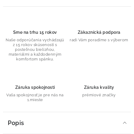
Sme na trhu 15 rokov
Zákaznícká podpora
Naše odporúčania vychádzajú
radi Vám poradíme s výberom
z 15 rokov skúseností s
posteľnou bielizňou,
materiálmi a každodenným
komfortom spánku.
Záruka spokojnosti
Záruka kvality
Vaša spokojnosť je pre nás na
prémiové značky
1.mieste
Popis