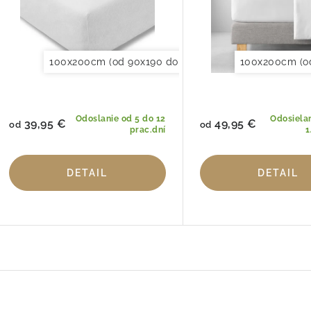
100x200cm (od 90x190 do 120x220cm)
100x200cm (o
150x200cm 
Odoslanie od 5 do 12
Odosiela
39,95 €
49,95 €
od
od
prac.dní
1
DETAIL
DETAIL