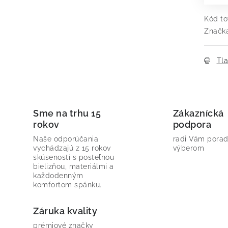
Kód to
Značk
Tl
Sme na trhu 15
Zákaznícká
rokov
podpora
Naše odporúčania
radi Vám porad
vychádzajú z 15 rokov
výberom
skúseností s posteľnou
bielizňou, materiálmi a
každodenným
komfortom spánku.
Záruka kvality
prémiové značky