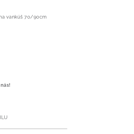
a na vankúš 70/90cm
 nás!
ILU