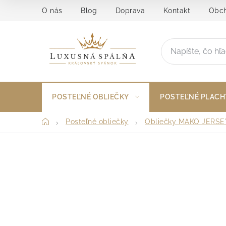
Prejsť
O nás
Blog
Doprava
Kontakt
Obch
na
obsah
POSTEĽNÉ OBLIEČKY
POSTEĽNÉ PLACH
Domov
Posteľné obliečky
Obliečky MAKO JERSE
B
o
č
n