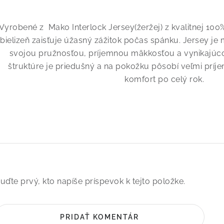
Vyrobené z Mako Interlock Jersey(žeržej) z kvalitnej 100
bielizeň zaisťuje úžasný zážitok počas spánku. Jersey je 
svojou pružnosťou, príjemnou mäkkosťou a vynikajúc
štruktúre je priedušný a na pokožku pôsobí veľmi príj
komfort po celý rok.
uďte prvý, kto napíše príspevok k tejto položke.
PRIDAŤ KOMENTÁR