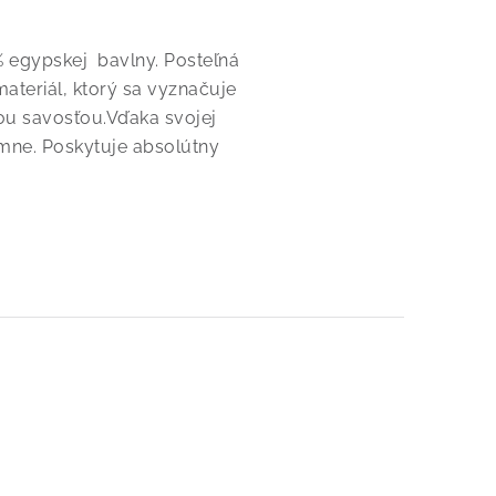
% egypskej bavlny. Posteľná
materiál, ktorý sa vyznačuje
ou savosťou.Vďaka svojej
emne. Poskytuje absolútny