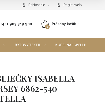
Reklamačný poriadok
Vrátenie tovaru
Prihlásenie
Registrácia
+421 903 319 900
Prázdny košík
NÁKUPNÝ
KOŠÍK
Y
BYTOVÝ TEXTIL
KÚPEĽŇA + WELLNESS
LIEČKY ISABELLA
RSEY 6862-540
TELLA