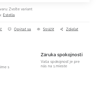
varu:
Zvoľte variant
a:
Estella
ač
Opýtať sa
Strážiť
Zdieľať
Záruka spokojnosti
Vaša spokojnosť je pre
nás na 1.mieste
íme s