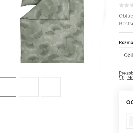
Obľúb
Bestse
Rozme
Mo
o
Je