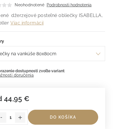
Neohodnotené
Podrobnosti hodnotenia
ené džerzejové posteľné obliečky ISABELLA,
ller
Viac informácií
ry
žnosti doručenia
d
44,95 €
dnotková cena:
DO KOŠÍKA