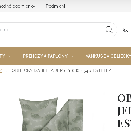
odné podmienky
Podmienky ochrany osobných údajov
TY
PREHOZY A PAPLÓNY
VANKÚŠE A OBLIEČK
Y
OBLIEČKY ISABELLA JERSEY 6862-540 ESTELLA
OB
JE
ES