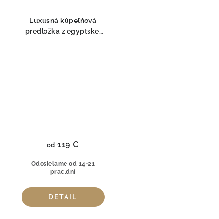
Luxusná kúpeľňová
predložka z egyptskej
bavlny Giza Egoist Biela
Graccioza
119 €
od
Odosielame od 14-21
prac.dní
DETAIL