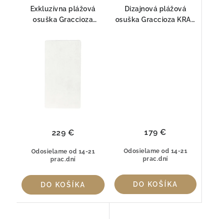
Exkluzívna plážová
Dizajnová plážová
osuška Graccioza
osuška Graccioza KRAB
EGOIST Snow – 100%
– 100% bavlna (650
Egyptská bavlna GIZA
g/m²)
ELS (800 g/m²)
179 €
229 €
Odosielame od 14-21
Odosielame od 14-21
prac.dní
prac.dní
DO KOŠÍKA
DO KOŠÍKA