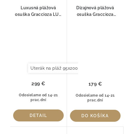
Luxusná plážová
Dizajnová plážová
osuška Graccioza LUX
osuška Graccioza
BEACH Silver – 100%
SQUID – 100% bavlna
Egyptská bavlna GIZA
(650 g/m²)
(700 g/m²)
Uterák na pláž 95x200cm
299 €
179 €
Odosielame od 14-21
Odosielame od 14-21
prac.dní
prac.dní
DETAIL
DO KOŠÍKA