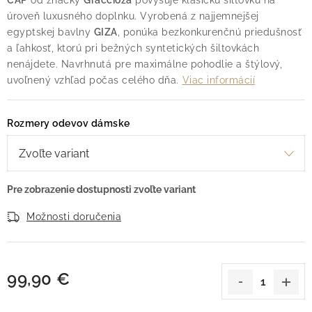
CAP
od značky
Graccioza
povyšuje klasickú šiltovku na
úroveň luxusného doplnku. Vyrobená z najjemnejšej
egyptskej bavlny
GIZA
, ponúka bezkonkurenčnú priedušnosť
a ľahkosť, ktorú pri bežných syntetických šiltovkách
nenájdete. Navrhnutá pre maximálne pohodlie a štýlový,
uvoľnený vzhľad počas celého dňa.
Viac informácií
Rozmery odevov dámske
Možnosti doručenia
99,90 €
Jednotková cena: