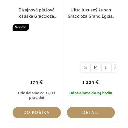
Dizajnová plážová
Ultra luxusný župan
osuška Graccioza
Graccioza Grand Egoist
MANDARINFISH – 100%
Biely – 100 % Sea Island
Novinka
bavlna (650 g/m²)
Cotton
S
M
L
XL
179 €
1 229 €
Odosielame od 14-21
Odosielame do 24 hodín
prac.dní
DO KOŠÍKA
DETAIL