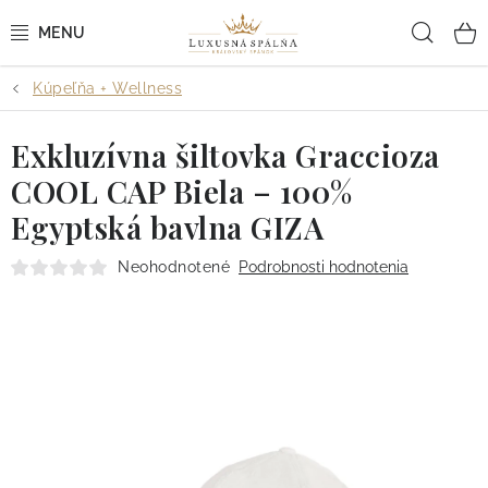
Prejsť
Hľad
na
obsah
Kúpeľňa + Wellness
POSTEĽNÉ OBLIEČKY
Exkluzívna šiltovka Graccioza
POSTEĽNÉ PLACHTY
COOL CAP Biela – 100%
PREHOZY A PAPLÓNY
Egyptská bavlna GIZA
VANKÚŠE A OBLIEČKY
Neohodnotené
Podrobnosti hodnotenia
BYTOVÝ TEXTIL
KÚPEĽŇA + WELLNESS
DIZAJNÉRI