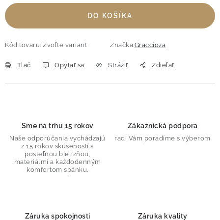
DO KOŠÍKA
Kód tovaru:
Zvoľte variant
Značka:
Graccioza
Tlač
Opýtať sa
Strážiť
Zdieľať
Sme na trhu 15 rokov
Zákaznícká podpora
Naše odporúčania vychádzajú
radi Vám poradíme s výberom
z 15 rokov skúseností s
posteľnou bielizňou,
materiálmi a každodenným
komfortom spánku.
Záruka spokojnosti
Záruka kvality