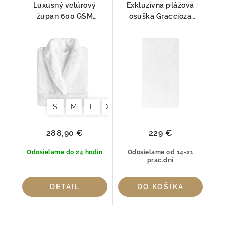
Luxusný velúrový
Exkluzívna plážová
župan 600 GSM
osuška Graccioza
Graccioza Egoist Biely –
EGOIST Biela – 100%
100 % česaná bavlna
Egyptská bavlna GIZA
ELS (800 g/m²)
S
M
L
XL
288,90 €
229 €
Odosielame do 24 hodín
Odosielame od 14-21
prac.dní
DETAIL
DO KOŠÍKA