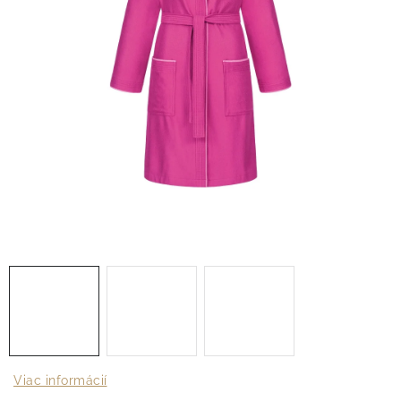
O nás
Blog
Doprava
Kontakt
Obchodné podmienky
Podmienky ochrany osobných údajov
Reklamačný poriadok
Vrátenie tovaru
Viac informácií