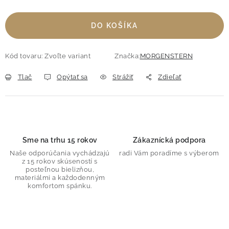
DO KOŠÍKA
Kód tovaru:
Zvoľte variant
Značka:
MORGENSTERN
Tlač
Opýtať sa
Strážiť
Zdieľať
Sme na trhu 15 rokov
Zákaznícká podpora
Naše odporúčania vychádzajú
radi Vám poradíme s výberom
z 15 rokov skúseností s
posteľnou bielizňou,
materiálmi a každodenným
komfortom spánku.