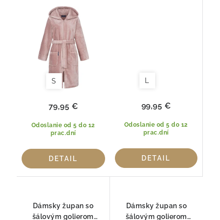
KAPUCŇOU DONNA
120cm Bordova
100cm MORGENSTERN
Morgenstern
7031-57
L
S
99,95 €
79,95 €
Odoslanie od 5 do 12
Odoslanie od 5 do 12
prac.dní
prac.dní
DETAIL
DETAIL
Dámsky župan so
Dámsky župan so
šálovým golierom
šálovým golierom