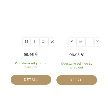
120cm Staroružová
120cm Anna Béžová
Morgenstern
Morgenstern
M
L
XL
2XL
S
M
L
XL
2
99,95 €
99,95 €
Odoslanie od 5 do 12
Odoslanie od 5 do 12
prac.dní
prac.dní
DETAIL
DETAIL