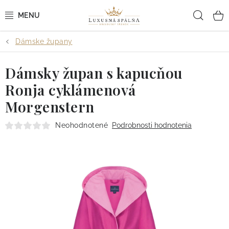
Prejsť
Hľad
na
obsah
Dámske župany
POSTEĽNÉ OBLIEČKY
Dámsky župan s kapucňou
POSTEĽNÉ PLACHTY
Ronja cyklámenová
PREHOZY A PAPLÓNY
Morgenstern
VANKÚŠE A OBLIEČKY
Neohodnotené
Podrobnosti hodnotenia
BYTOVÝ TEXTIL
KÚPEĽŇA + WELLNESS
DIZAJNÉRI