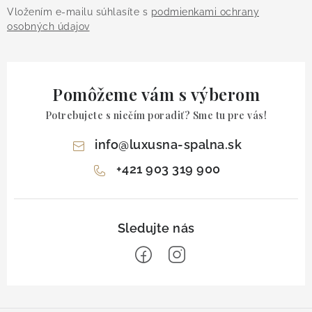
Vložením e-mailu súhlasíte s
podmienkami ochrany
osobných údajov
Pomôžeme vám s výberom
Potrebujete s niečím poradiť? Sme tu pre vás!
info
@
luxusna-spalna.sk
+421 903 319 900
Z