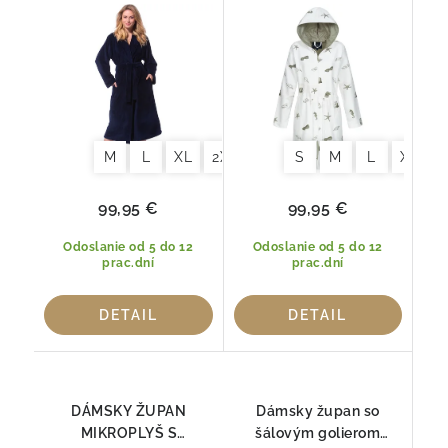
Morgenstern
M
L
XL
2XL
S
M
L
XL
99,95 €
99,95 €
Odoslanie od 5 do 12
Odoslanie od 5 do 12
prac.dní
prac.dní
DETAIL
DETAIL
DÁMSKY ŽUPAN
Dámsky župan so
MIKROPLYŠ S
šálovým golierom