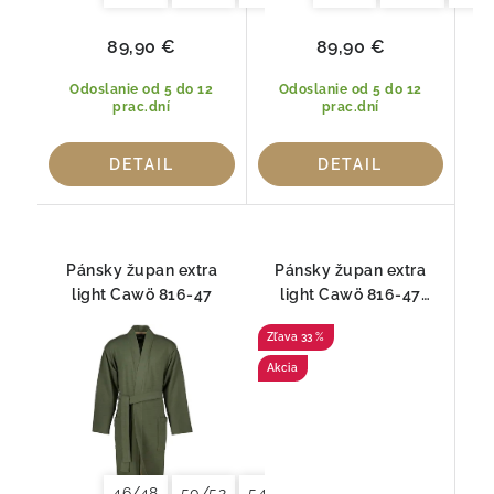
89,90 €
89,90 €
Odoslanie od 5 do 12
Odoslanie od 5 do 12
prac.dní
prac.dní
DETAIL
DETAIL
Pánsky župan extra
Pánsky župan extra
light Cawö 816-47
light Cawö 816-47
50/52
33 %
Akcia
46/48
50/52
54/56
58/60