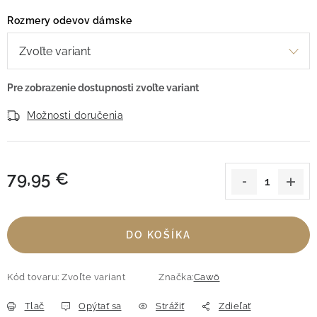
Rozmery odevov dámske
Možnosti doručenia
79,95 €
Jednotková cena:
DO KOŠÍKA
Kód tovaru:
Zvoľte variant
Značka:
Cawö
Tlač
Opýtať sa
Strážiť
Zdieľať