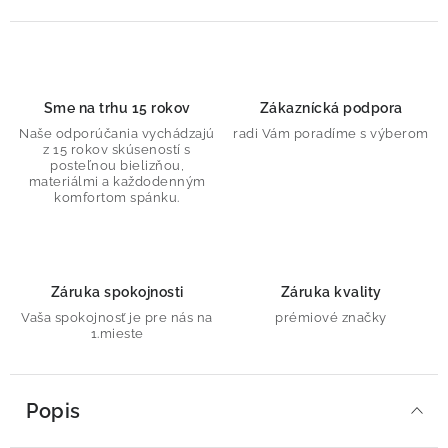
Sme na trhu 15 rokov
Zákaznícká podpora
Naše odporúčania vychádzajú
radi Vám poradíme s výberom
z 15 rokov skúseností s
posteľnou bielizňou,
materiálmi a každodenným
komfortom spánku.
Záruka spokojnosti
Záruka kvality
Vaša spokojnosť je pre nás na
prémiové značky
1.mieste
Popis