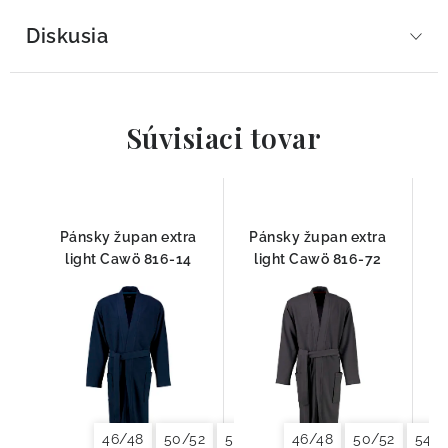
Diskusia
Súvisiaci tovar
Pánsky župan extra
Pánsky župan extra
light Cawö 816-14
light Cawö 816-72
46/48
50/52
54/56
58/60
46/48
50/52
54/5