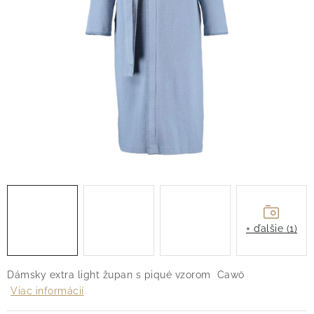
O nás
Blog
Doprava
Kontakt
Obchodné podmienky
Podmienky ochrany osobných údajov
Reklamačný poriadok
Vrátenie tovaru
+ ďalšie (1)
Dámsky extra light župan s piqué vzorom Cawö
Viac informácií