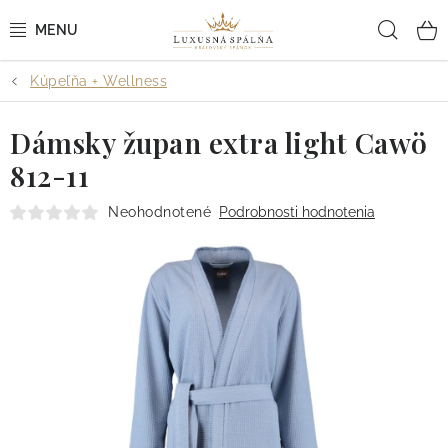
Prejsť
Hľad
na
obsah
Kúpeľňa + Wellness
POSTEĽNÉ OBLIEČKY
Dámsky župan extra light Cawö
POSTEĽNÉ PLACHTY
812-11
PREHOZY A PAPLÓNY
Neohodnotené
Podrobnosti hodnotenia
VANKÚŠE A OBLIEČKY
BYTOVÝ TEXTIL
KÚPEĽŇA + WELLNESS
DIZAJNÉRI